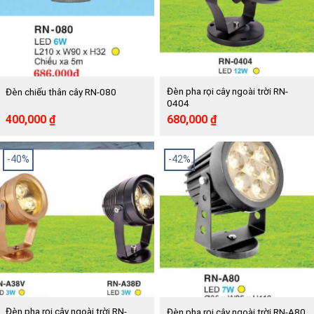
Đèn pha rọi cây ngoài trời RN-
Đèn chiếu thân cây RN-080
0404
Giá
Giá
Giá
Giá
400,000
₫
680,000
₫
gốc
hiện
gốc
hiện
là:
tại
là:
tại
686,000 ₫.
là:
1,140,000 ₫.
là:
-40%
-42%
400,000 ₫.
680,000 ₫.
Đèn pha rọi cây ngoài trời RN-
Đèn pha rọi cây ngoài trời RN-A80