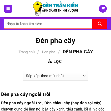
Skip
to
content
Tìm
kiếm:
Đèn pha cây
/
/
ĐÈN PHA CÂY
Trang chủ
Đèn pha
LỌC
Đèn pha cây ngoài trời
Đèn pha cây ngoài trời, Đèn chiếu cây (hay đèn rọi cây
)
chuyên dùng để làm nổi bật cây xanh, tiểu cảnh, lối đi và các