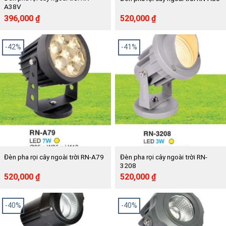
A38V
Giá
Giá
Giá
Giá
396,000
₫
520,000
₫
gốc
hiện
gốc
hiện
là:
tại
là:
tại
660,000 ₫.
là:
890,000 ₫.
là:
-42%
-41%
396,000 ₫.
520,000 ₫.
Đèn pha rọi cây ngoài trời RN-
Đèn pha rọi cây ngoài trời RN-A79
3208
Giá
Giá
Giá
Giá
520,000
₫
520,000
₫
gốc
hiện
gốc
hiện
là:
tại
là:
tại
890,000 ₫.
là:
880,000 ₫.
là:
-40%
-40%
520,000 ₫.
520,000 ₫.