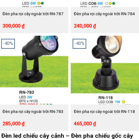
Đèn pha rọi cây ngoài trời RN-787
Đèn pha rọi cây ngoài trời RN-784
Giá
Giá
Giá
Giá
300,000
₫
240,000
₫
gốc
hiện
gốc
hiện
là:
tại
là:
tại
490,000 ₫.
là:
396,000 ₫.
là:
-40%
-40%
300,000 ₫.
240,000 ₫.
Đèn pha rọi cây ngoài trời RN-783
Đèn pha rọi cây ngoài trời RN-118
Giá
Giá
Giá
Giá
285,000
₫
465,000
₫
gốc
hiện
gốc
hiện
là:
tại
là:
tại
Đèn led chiếu cây cảnh – Đèn pha chiếu gốc cây
475,000 ₫.
là:
780,000 ₫.
là: