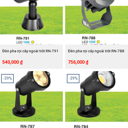
Đèn pha rọi cây ngoài trời RN-791
Đèn pha rọi cây ngoài trời RN-788
Giá
Giá
Giá
Giá
540,000
₫
756,000
₫
gốc
hiện
gốc
hiện
là:
tại
là:
tại
898,000 ₫.
là:
1,260,000 ₫.
là:
-39%
-39%
540,000 ₫.
756,000 ₫.