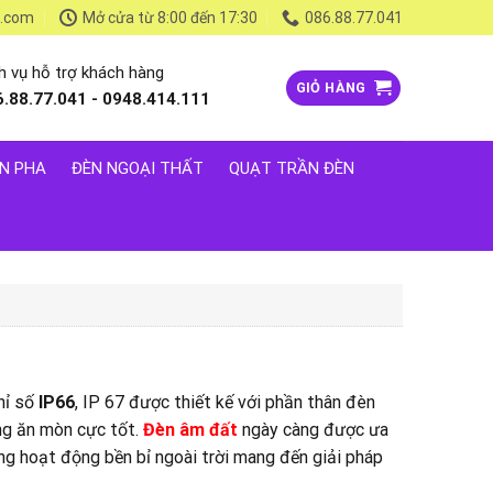
l.com
Mở cửa từ 8:00 đến 17:30
086.88.77.041
h vụ hỗ trợ khách hàng
GIỎ HÀNG
6.88.77.041 - 0948.414.111
N PHA
ĐÈN NGOẠI THẤT
QUẠT TRẦN ĐÈN
hỉ số
IP66
, IP 67 được thiết kế với phần thân đèn
ống ăn mòn cực tốt.
Đèn âm đất
ngày càng được ưa
ng hoạt động bền bỉ ngoài trời mang đến giải pháp