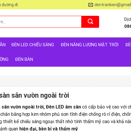
 đường đi
dentrankien@gmai
Dịc
08
RẦN
ĐÈN LED CHIẾU SÁNG
ĐÈN NĂNG LƯỢNG MẶT TRỜI
ĐÈ
ƯỜNG
ĐÈN BÀN
sàn sân vườn ngoài trời
 sân vườn ngoài trời, Đèn LED âm sàn
có cấp bảo vệ cao với c
 chắn bằng hợp kim nhôm phủ sơn tĩnh điện chống rò rỉ điện, ch
g thiết kế chiếu sáng ngoại thất nhờ tính thẩm mỹ cao và khả nă
cảnh quan
hiện đại, bền bỉ và thẩm mỹ