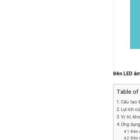
Đèn LED âm
Table of
Cấu tạo 
Lợi ích 
Vị trí, k
Ứng dụng
Đèn â
Đèn â