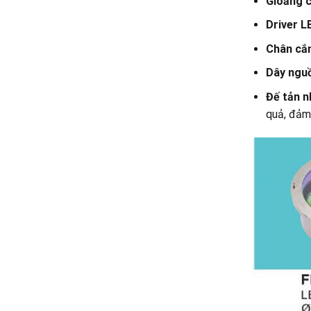
Gioăng c
Driver L
Chân cắ
Dây ngu
Đế tản n
quả, đảm 