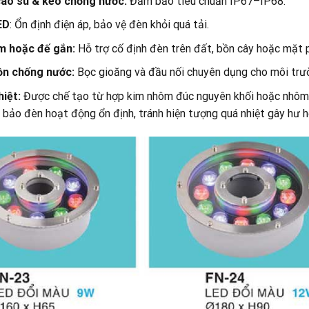
ao su & keo chống nước:
Đảm bảo tiêu chuẩn IP67–IP68.
ED
: Ổn định điện áp, bảo vệ đèn khỏi quá tải.
m hoặc đế gắn:
Hỗ trợ cố định đèn trên đất, bồn cây hoặc mặt 
ồn chống nước:
Bọc gioăng và đầu nối chuyên dụng cho môi trườ
hiệt:
Được chế tạo từ hợp kim nhôm đúc nguyên khối hoặc nhôm tả
bảo đèn hoạt động ổn định, tránh hiện tượng quá nhiệt gây hư hỏ