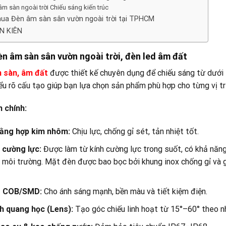
m sàn ngoài trời Chiếu sáng kiến trúc
mua Đèn âm sàn sân vườn ngoài trời tại TPHCM
N KIÊN
n âm sàn sân vườn ngoài trời, đèn led âm đất
 sàn, âm đất
được thiết kế chuyên dụng để chiếu sáng từ dưới l
iểu rõ cấu tạo giúp bạn lựa chọn sản phẩm phù hợp cho từng vị trí
 chính:
bằng hợp kim nhôm:
Chịu lực, chống gỉ sét, tản nhiệt tốt.
 cường lực:
Được làm từ kính cường lực trong suốt, có khả năng 
 môi trường. Mặt đèn được bao bọc bởi khung inox chống gỉ và g
D COB/SMD:
Cho ánh sáng mạnh, bền màu và tiết kiệm điện.
h quang học (Lens):
Tạo góc chiếu linh hoạt từ 15°–60° theo n