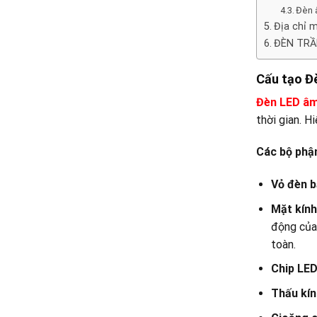
Đèn â
Địa chỉ 
ĐÈN TRẦ
Cấu tạo Đè
Đèn LED âm
thời gian. H
Các bộ phận
Vỏ đèn 
Mặt kính
động của
toàn.
Chip LE
Thấu kín