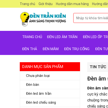
Skip
Trang chủ
Giới thiệu
Hướng dẫn mua hàng
Hướng dẫn
to
content
Tìm
kiếm:
TRANG CHỦ
ĐÈN LED ÂM TRẦN
ĐÈN LED ỐP T
ĐÈN THẢ
ĐÈN MÂM
ĐÈN TRỤ CỔNG
ĐÈN T
DANH MỤC SẢN PHẨM
TIN TỨC
Chưa phân loại
Đèn âm 
Đèn bàn
Đèn âm sàn
Đèn led âm trần
cực kỳ chắc
chuộng tron
Đèn led chiếu sáng
chiếu sáng 