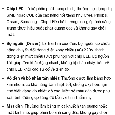
Chip LED
: Là bộ phận phát sáng chính, thường sử dụng chip
SMD hoặc COB của các hãng nổi tiếng như Cree, Philips,
Osram, Samsung… Chip LED chất lượng cao giúp ánh sáng
trung thực, hiệu suất phát quang cao và không gây chói
mắt.
Bộ nguồn (Driver)
: Là trái tim của đèn, bộ nguồn có chức
năng chuyển đổi dòng điện xoay chiều (AC) 220V thành
dòng điện một chiều (DC) phù hợp với chip LED. Bộ nguồn
tốt giúp đèn khởi động nhanh, không bị nhấp nháy, bảo vệ
chip LED khỏi các sự cố về điện áp.
Vỏ đèn và bộ phận tản nhiệt
: Thường được làm bằng hợp
kim nhôm, có khả năng tản nhiệt tốt, chống oxy hóa, hạn
chế biến dạng do nhiệt độ cao. Một số mẫu còn được phủ
sơn tĩnh điện giúp tăng độ bền và tính thẩm mỹ.
Mặt đèn
: Thường làm bằng mica khuếch tán quang hoặc
mặt kính mờ, giúp phân bổ ánh sáng đều, không gây chói