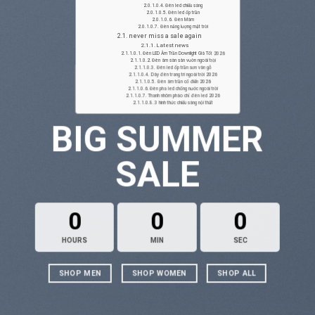
Đèn led chiếu sáng
Đèn led ốp trần
Đèn Mâm
Đèn năng lượng mặt trời
never miss a sale again
Latest news
Đèn LED Âm Trần Downlight Giá Tốt 2026
Đèn âm sàn sân vườn ngoài trời
Đèn led ốp trần sơn vân gỗ
Dây đèn trang trí ngoài trời 2026
Đèn âm trần cổ điển 2026
Đèn pha led chống nước ngoài trời
Thanh nhôm phào chỉ đèn led 2026
3 hình thức chiếu sáng nội thất
BIG SUMMER
SALE
0
0
0
HOURS
MIN
SEC
SHOP MEN
SHOP WOMEN
SHOP ALL