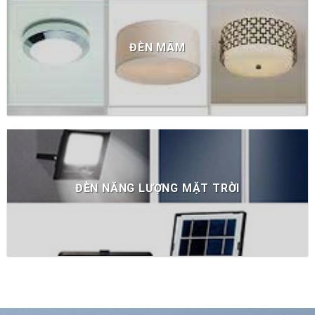
ĐÈN MÂM
ĐÈN NĂNG LƯỢNG MẶT TRỜI