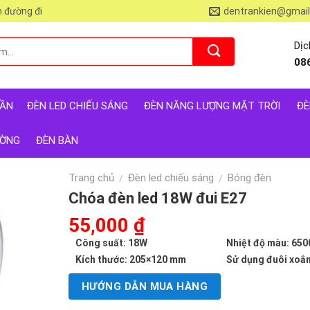
 đường đi
dentrankien@gmai
Dịc
08
RẦN
ĐÈN LED CHIẾU SÁNG
ĐÈN NĂNG LƯỢNG MẶT TRỜI
ĐÈ
ƯỜNG
ĐÈN BÀN
Trang chủ
Đèn led chiếu sáng
Bóng đèn
/
/
Chóa đèn led 18W đui E27
Giá
55,000
₫
Giá
gốc
hiện
Công suất: 18W
Nhiệt độ màu: 650
là:
tại
Kích thước: 205×120 mm
Sử dụng đuôi xoắn
110,000 ₫.
là:
HƯỚNG DẪN MUA HÀNG
55,000 ₫.