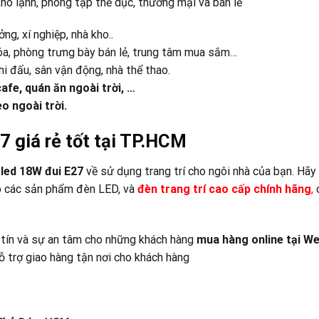
kho lạnh, phòng tập thể dục, thương mại và bán lẻ
ng, xí nghiệp, nhà kho..
óa, phòng trưng bày bán lẻ, trung tâm mua sắm…
i đấu, sân vận động, nhà thể thao.
afe, quán ăn ngoài trời, …
o ngoài trời.
7 giá rẻ tốt tại TP.HCM
led 18W đui E27
về sử dụng trang trí cho ngôi nhà của bạn. Hã
p các sản phẩm đèn LED, và
đ
èn trang trí cao cấp chính hãng
,
c
 tín và sự an tâm cho những khách hàng
mua hàng online tại
We
 trợ giao hàng tận nơi cho khách hàng