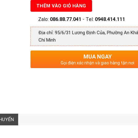
THÊM VÀO GIỎ HÀNG
Zalo:
086.88.77.041
- Tel:
0948.414.111
Địa chỉ: 95/6/31 Lương Định Của, Phường An Khá
Chí Minh
MUA NGAY
Gọi điện xác nhận và giao hàng tận nơi
CHUYỂN