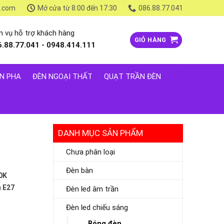
l.com
Mở cửa từ 8:00 đến 17:30
086.88.77.041
h vụ hỗ trợ khách hàng
GIỎ HÀNG
6.88.77.041 - 0948.414.111
N PHA
ĐÈN NGOẠI THẤT
QUẠT TRẦN ĐÈN
DANH MỤC SẢN PHẨM
Chưa phân loại
Đèn bàn
0K
 E27
Đèn led âm trần
Đèn led chiếu sáng
Bóng đèn