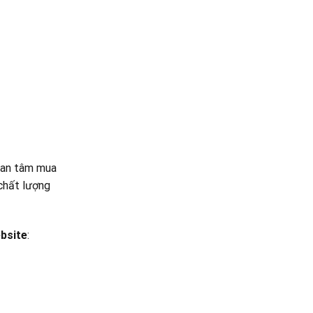
y an tâm mua
hất lượng
bsite
: