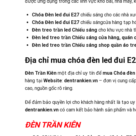
được ứng dụng trong các lĩnh vực kho bãi, nhà máy, 
Chóa Đèn led đui E27
chiếu sáng cho các nhà xưở
Chóa Đèn led đui E27
chiếu sángcửa hàng tạp h
Đèn treo trần led Chiếu sáng
cho khu vực nhà th
Đèn led treo trần Chiếu sáng cửa hàng, quán c
Đèn led treo trần Chiếu sáng shop quần áo tre
Địa chỉ mua chóa đèn led đui E2
Đèn Trần Kiên
một địa chỉ uy tín để
mua
Chóa đèn 
hàng tại
Website
:
dentrankien.vn
– đơn vị cung cấ
cao, nguồn gốc rõ ràng.
Để đảm bảo quyền lợi cho khách hàng nhất là tạo uy
dentrankien.vn
có cam kết bảo hành sản phẩm và hỗ
ĐÈN TRẦN KIÊN