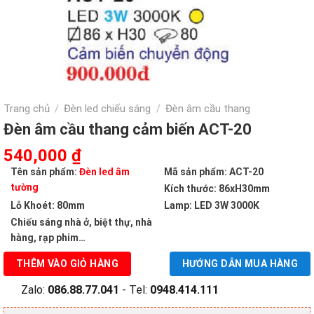
Trang chủ
Đèn led chiếu sáng
Đèn âm cầu thang
/
/
Đèn âm cầu thang cảm biến ACT-20
Giá
Giá
540,000
₫
gốc
hiện
Tên sản phẩm:
Đèn led âm
Mã sản phẩm: ACT-20
là:
tại
tường
Kích thước: 86xH30mm
900,000 ₫.
là:
Lỗ Khoét: 80mm
Lamp: LED 3W 3000K
540,000 ₫.
Chiếu sáng nhà ở, biệt thự, nhà
hàng, rạp phim…
THÊM VÀO GIỎ HÀNG
HƯỚNG DẪN MUA HÀNG
Zalo:
086.88.77.041
- Tel:
0948.414.111