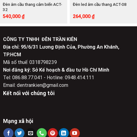
Đèn âm cầu thang cảm biến ACT-
Đèn led âm cầu thang ACT-08
32
Giá
Giá
Giá
Giá
540,000
₫
264,000
₫
gốc
hiện
gốc
hiện
là:
tại
là:
tại
900,000 ₫.
là:
440,000 ₫.
là:
540,000 ₫.
264,000 ₫.
CÔNG TY TNHH ĐÈN TRẦN KIÊN
Địa chỉ: 95/6/31 Lương Định Của, Phường An Khánh,
TP.HCM
Mã số thuế: 0318798239
Nơi đăng ký: Sở Kế hoạch & đầu tư Hồ Chí Minh
Tel: 086.88.77.041 - Hotline: 0948.414.111
Email: dentrankien@gmail.com
Kết nối với chúng tôi
Mạng xã hội