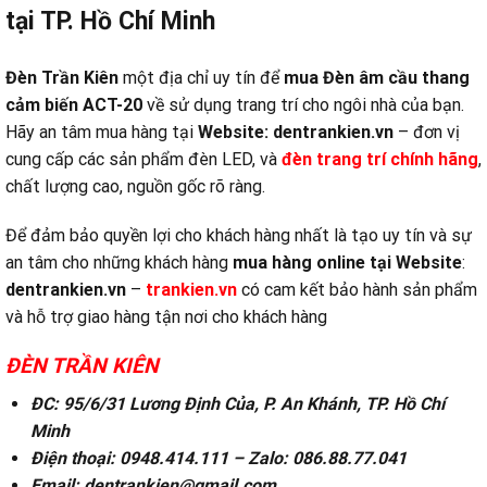
tại TP. Hồ Chí Minh
Đèn Trần Kiên
một địa chỉ uy tín để
mua Đèn âm cầu thang
cảm biến ACT-20
về sử dụng trang trí cho ngôi nhà của bạn.
Hãy an tâm mua hàng tại
Website:
dentrankien.vn
– đơn vị
cung cấp các sản phẩm đèn LED, và
đèn trang trí chính hãng
,
chất lượng cao, nguồn gốc rõ ràng.
Để đảm bảo quyền lợi cho khách hàng nhất là tạo uy tín và sự
an tâm cho những khách hàng
mua hàng online tại
Website
:
dentrankien.vn
–
trankien.vn
có cam kết bảo hành sản phẩm
và hỗ trợ giao hàng tận nơi cho khách hàng
ĐÈN TRẦN KIÊN
ĐC: 95/6/31 Lương Định Của, P. An Khánh, TP. Hồ Chí
Minh
Điện thoại: 0948.414.111 – Zalo: 086.88.77.041
Email: dentrankien@gmail.com