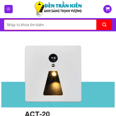
Skip
to
content
Tìm
kiếm: