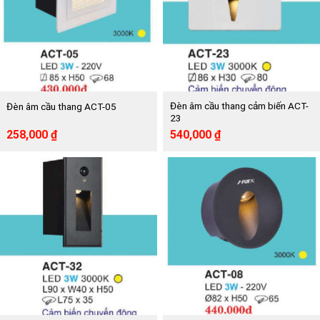
Đèn âm cầu thang cảm biến ACT-
Đèn âm cầu thang ACT-05
23
Giá
Giá
Giá
Giá
258,000
₫
540,000
₫
gốc
hiện
gốc
hiện
là:
tại
là:
tại
430,000 ₫.
là:
900,000 ₫.
là:
258,000 ₫.
540,000 ₫.