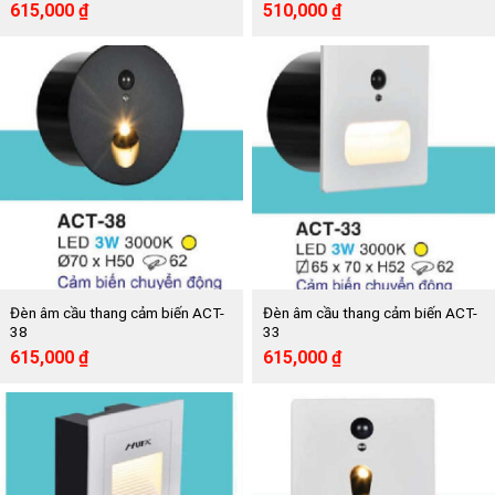
Giá
Giá
Giá
Giá
615,000
₫
510,000
₫
gốc
hiện
gốc
hiện
là:
tại
là:
tại
1,020,000 ₫.
là:
850,000 ₫.
là:
615,000 ₫.
510,000 ₫.
Đèn âm cầu thang cảm biến ACT-
Đèn âm cầu thang cảm biến ACT-
38
33
Giá
Giá
Giá
Giá
615,000
₫
615,000
₫
gốc
hiện
gốc
hiện
là:
tại
là:
tại
1,020,000 ₫.
là:
1,030,000 ₫.
là:
615,000 ₫.
615,000 ₫.