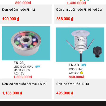
Đèn led âm nước FN-12
Đèn pha dưới nước FN 03 led 9W
Giá
Giá
Giá
Giá
490,000
₫
858,000
₫
gốc
hiện
gốc
hiện
là:
tại
là:
tại
820,000 ₫.
là:
1,430,000 ₫.
là:
490,000 ₫.
858,000 ₫.
Đèn led âm nước đổi màu FN-23
Đèn led âm nước FN-13
Giá
Giá
Giá
Giá
1,135,000
₫
495,000
₫
gốc
hiện
gốc
hiện
là:
tại
là:
tại
1,893,000 ₫.
là:
840,000 ₫.
là: