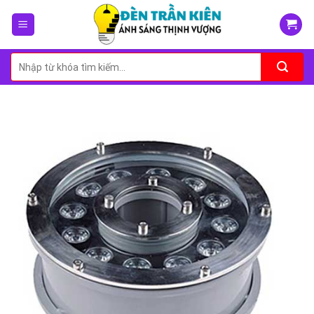
Skip
to
content
Tìm
kiếm: