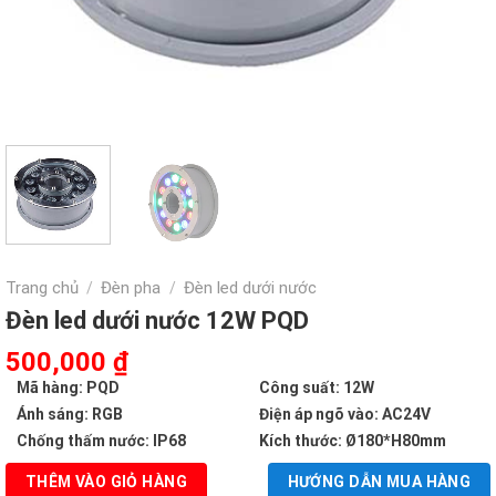
Trang chủ
Đèn pha
Đèn led dưới nước
/
/
Đèn led dưới nước 12W PQD
Giá
Giá
500,000
₫
gốc
hiện
Mã hàng: PQD
Công suất: 12W
là:
tại
Ánh sáng: RGB
Điện áp ngõ vào: AC24V
1,008,000 ₫.
là:
Chống thấm nước: IP68
Kích thước: Ø180*H80mm
500,000 ₫.
THÊM VÀO GIỎ HÀNG
HƯỚNG DẪN MUA HÀNG