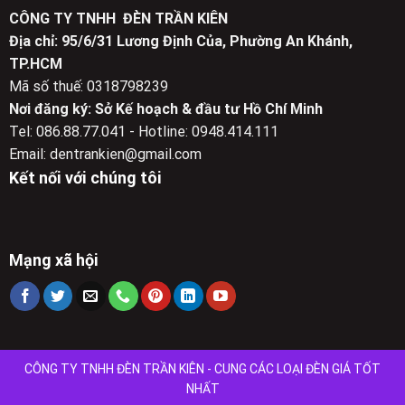
1,135,000 ₫.
495,000 ₫.
CÔNG TY TNHH ĐÈN TRẦN KIÊN
Địa chỉ: 95/6/31 Lương Định Của, Phường An Khánh,
TP.HCM
Mã số thuế: 0318798239
Nơi đăng ký: Sở Kế hoạch & đầu tư Hồ Chí Minh
Tel: 086.88.77.041 - Hotline: 0948.414.111
Email: dentrankien@gmail.com
Kết nối với chúng tôi
Mạng xã hội
CÔNG TY TNHH ĐÈN TRẦN KIÊN - CUNG CÁC LOẠI ĐÈN GIÁ TỐT
NHẤT