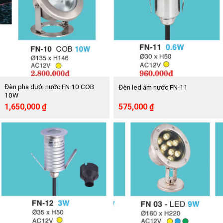
Đèn pha dưới nước FN 10 COB
Đèn led âm nước FN-11
10W
Giá
Giá
Giá
Giá
1,650,000
₫
575,000
₫
gốc
hiện
gốc
hiện
là:
tại
là:
tại
2,800,000 ₫.
là:
960,000 ₫.
là:
1,650,000 ₫.
575,000 ₫.