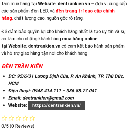
tâm mua hàng tại
Website
:
dentrankien.vn
– đơn vị cung cấp
các sản phẩm đèn LED, và
đ
èn trang trí cao cấp chính
hãng
,
chất lượng cao, nguồn gốc rõ ràng.
Để đảm bảo quyền lợi cho khách hàng nhất là tạo uy tín và sự
an tâm cho những khách hàng
mua hàng online
tại
Website
:
dentrankien.vn
có cam kết bảo hành sản phẩm
và hỗ trợ giao hàng tận nơi cho khách hàng
ĐÈN TRẦN KIÊN
ĐC: 95/6/31 Lương Định Của, P. An Khánh, TP. Thủ Đức,
HCM
Điện thoại: 0948.414.111 – 086.88.77.041
Email: dentrankien@gmail.com
Website:
https://dentrankien.vn/
0/5
(0 Reviews)