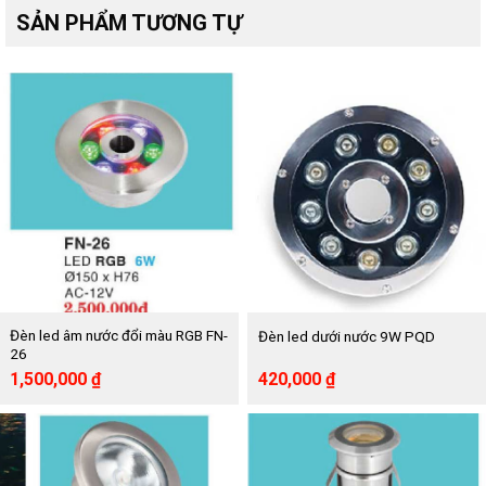
SẢN PHẨM TƯƠNG TỰ
Đèn led âm nước đổi màu RGB FN-
Đèn led dưới nước 9W PQD
26
Giá
Giá
Giá
Giá
1,500,000
₫
420,000
₫
gốc
hiện
gốc
hiện
là:
tại
là:
tại
2,500,000 ₫.
là:
840,000 ₫.
là:
1,500,000 ₫.
420,000 ₫.