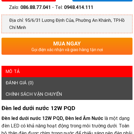
Zalo:
086.88.77.041
- Tel:
0948.414.111
Địa chỉ: 95/6/31 Lương Định Của, Phường An Khánh, TP.Hồ
Chí Minh
MUA NGAY
Gọi điện xác nhận và giao hàng tận nơi
MÔ TẢ
ĐÁNH GIÁ (0)
CHÍNH SÁCH VẬN CHUYỂN
Đèn led dưới nước 12W PQD
Đèn led dưới nước 12W PQD,
Đèn led Âm Nước
là một dạng
đèn LED có khả năng hoạt động trong môi trường dưới. Toàn
bộ thân đèn được chìm trong nước để chiếu sáng nên đèn phải