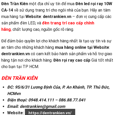
Đèn Trần Kiên
một địa chỉ uy tín để mua
Đèn led rọi ray 10W
CA-14
về sử dụng trang trí cho ngôi nhà của bạn. Hãy an tâm
mua hàng tại
Website
:
dentrankien.vn
– đơn vị cung cấp các
sản phẩm đèn LED, và
đ
èn trang trí cao cấp chính
hãng
,
chất lượng cao, nguồn gốc rõ ràng.
Để đảm bảo quyền lợi cho khách hàng nhất là tạo uy tín và sự
an tâm cho những khách hàng
mua hàng online tại
Website
:
dentrankien.vn
có cam kết bảo hành sản phẩm và hỗ trợ giao
hàng tận nơi cho khách hàng.
Đèn rọi ray cao cấp
Giá tốt nhất
cho bạn tại TP HCM.
ĐÈN TRẦN KIÊN
ĐC: 95/6/31 Lương Định Của, P. An Khánh, TP. Thủ Đức,
HCMvn
Điện thoại: 0948.414.111 – 086.88.77.041
Email: dentrankien@gmail.com
Website:
https://dentrankien.vn/