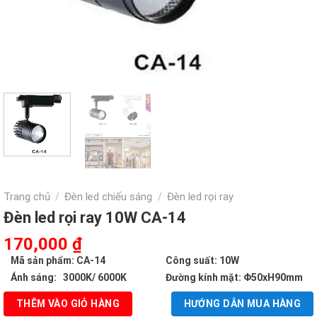
Trang chủ
Đèn led chiếu sáng
Đèn led rọi ray
/
/
Đèn led rọi ray 10W CA-14
Giá
Giá
170,000
₫
gốc
hiện
Mã sản phẩm: CA-14
Công suất: 10W
là:
tại
Ánh sáng: 3000K/ 6000K
Đường kính mặt: Φ50xH90mm
345,000 ₫.
là:
THÊM VÀO GIỎ HÀNG
HƯỚNG DẪN MUA HÀNG
170,000 ₫.