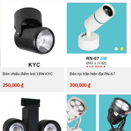
là:
tại
là:
tại
660,000 ₫.
là:
714,000 ₫.
là:
360,000 ₫.
420,000 ₫.
Đèn chiếu điểm led 18W KYC
Đèn rọi trần hiện đại RN-67
Giá
Giá
Giá
Giá
250,000
₫
300,000
₫
gốc
hiện
gốc
hiện
là:
tại
là:
tại
560,000 ₫.
là:
518,000 ₫.
là:
250,000 ₫.
300,000 ₫.