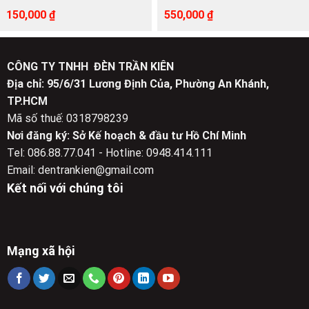
Giá
Giá
Giá
Giá
150,000
₫
550,000
₫
gốc
hiện
gốc
hiện
là:
tại
là:
tại
329,000 ₫.
là:
1,000,000 ₫.
là:
150,000 ₫.
550,000 ₫.
CÔNG TY TNHH ĐÈN TRẦN KIÊN
Địa chỉ: 95/6/31 Lương Định Của, Phường An Khánh,
TP.HCM
Mã số thuế: 0318798239
Nơi đăng ký: Sở Kế hoạch & đầu tư Hồ Chí Minh
Tel: 086.88.77.041 - Hotline: 0948.414.111
Email: dentrankien@gmail.com
Kết nối với chúng tôi
Mạng xã hội