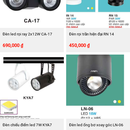
Đèn led rọi ray 2x12W CA-17
Đèn rọi trần hiện đại RN 14
Giá
Giá
Giá
Giá
690,000
₫
450,000
₫
gốc
hiện
gốc
hiện
là:
tại
là:
tại
1,425,000 ₫.
là:
820,000 ₫.
là:
690,000 ₫.
450,000 ₫.
Đèn chiếu điểm led 7W KYA7
Đèn led ống bơ xoay góc LN-06