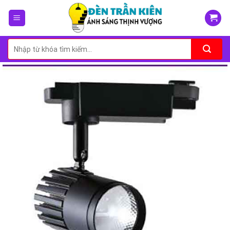
Skip
to
content
Tìm
kiếm: