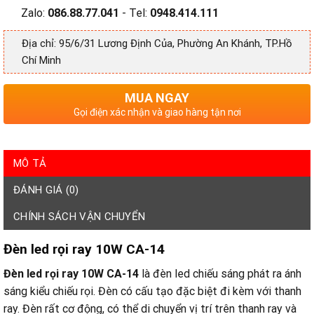
Zalo:
086.88.77.041
- Tel:
0948.414.111
Địa chỉ: 95/6/31 Lương Định Của, Phường An Khánh, TP.Hồ
Chí Minh
MUA NGAY
Gọi điện xác nhận và giao hàng tận nơi
MÔ TẢ
ĐÁNH GIÁ (0)
CHÍNH SÁCH VẬN CHUYỂN
Đèn led rọi ray 10W CA-14
Đèn led rọi ray 10W CA-14
là đèn led chiếu sáng phát ra ánh
sáng kiểu chiếu rọi. Đèn có cấu tạo đặc biệt đi kèm với thanh
ray. Đèn rất cơ động, có thể di chuyển vị trí trên thanh ray và