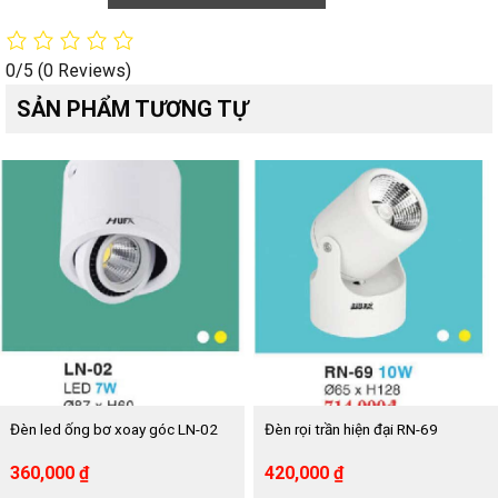
0/5
(0 Reviews)
SẢN PHẨM TƯƠNG TỰ
Đèn led ống bơ xoay góc LN-02
Đèn rọi trần hiện đại RN-69
Giá
Giá
Giá
Giá
360,000
₫
420,000
₫
gốc
hiện
gốc
hiện