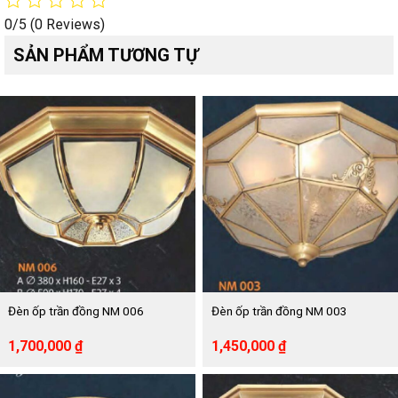
0/5
(0 Reviews)
SẢN PHẨM TƯƠNG TỰ
Đèn ốp trần đồng NM 006
Đèn ốp trần đồng NM 003
Giá
Giá
Giá
Giá
1,700,000
₫
1,450,000
₫
gốc
hiện
gốc
hiện
là:
tại
là:
tại
3,150,000 ₫.
là:
2,710,000 ₫.
là: