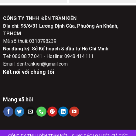
gốc
hiện
gốc
hiện
là:
tại
là:
tại
5,650,000 ₫.
là:
4,320,000 ₫.
là:
3,000,000 ₫.
2,300,000 ₫.
CÔNG TY TNHH ĐÈN TRẦN KIÊN
Địa chỉ: 95/6/31 Lương Định Của, Phường An Khánh,
TP.HCM
Mã số thuế: 0318798239
Nơi đăng ký: Sở Kế hoạch & đầu tư Hồ Chí Minh
Tel: 086.88.77.041 - Hotline: 0948.414.111
Email: dentrankien@gmail.com
Kết nối với chúng tôi
Mạng xã hội