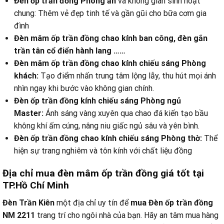
Đèn ốp trần đồng Phòng ăn
và không gian sinh hoạt
chung:
Thêm vẻ đẹp tinh tế và gần gũi cho bữa cơm gia
đình
Đèn mâm ốp trần đồng chao kính ban công, đèn gắn
trần tân cổ điển hành lang ……
Đèn mâm ốp trần đồng chao kính chiếu sáng Phòng
khách:
Tạo điểm nhấn trung tâm lộng lẫy, thu hút mọi ánh
nhìn ngay khi bước vào không gian chính.
Đèn ốp trần đồng kính chiếu sáng Phòng ngủ
Master:
Ánh sáng vàng xuyên qua chao đá kiến tạo bầu
không khí ấm cúng, nâng niu giấc ngủ sâu và yên bình.
Đèn ốp trần đồng chao kính chiếu sáng Phòng thờ:
Thể
hiện sự trang nghiêm và tôn kính với chất liệu đồng
Địa chỉ mua đèn mâm ốp trần đồng giá tốt tại
TP.Hồ Chí Minh
Đèn Trần Kiên
một địa chỉ uy tín để
mua Đèn ốp trần đồng
NM 2211
trang trí cho ngôi nhà của bạn. Hãy an tâm mua hàng