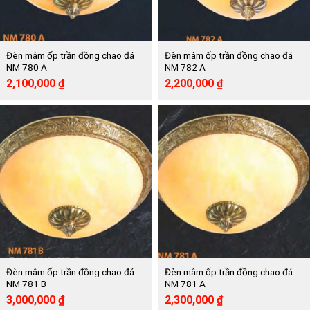
Đèn mâm ốp trần đồng chao đá
Đèn mâm ốp trần đồng chao đá
NM 780 A
NM 782 A
Giá
Giá
Giá
Giá
2,100,000
₫
2,200,000
₫
gốc
hiện
gốc
hiện
là:
tại
là:
tại
3,950,000 ₫.
là:
4,140,000 ₫.
là:
2,100,000 ₫.
2,200,000 ₫.
Đèn mâm ốp trần đồng chao đá
Đèn mâm ốp trần đồng chao đá
NM 781 B
NM 781 A
Giá
Giá
Giá
Giá
3,000,000
₫
2,300,000
₫