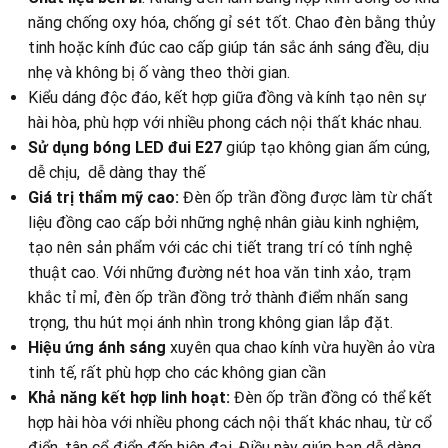
năng chống oxy hóa, chống gỉ sét tốt. Chao đèn bằng thủy
tinh hoặc kính đúc cao cấp giúp tán sắc ánh sáng đều, dịu
nhẹ và không bị ố vàng theo thời gian.
Kiểu dáng độc đáo, kết hợp giữa đồng và kính tạo nên sự
hài hòa, phù hợp với nhiều phong cách nội thất khác nhau.
Sử dụng bóng LED đui E27
giúp tạo không gian ấm cúng,
dễ chịu,
dễ dàng thay thế
Giá trị thẩm mỹ cao:
Đèn ốp trần đồng được làm từ chất
liệu đồng cao cấp bởi những nghệ nhân giàu kinh nghiệm,
tạo nên sản phẩm với các chi tiết trang trí có tính nghệ
thuật cao. Với những đường nét hoa văn tinh xảo, trạm
khắc tỉ mỉ, đèn ốp trần đồng trở thành điểm nhấn sang
trọng, thu hút mọi ánh nhìn trong không gian lắp đặt.
Hiệu ứng ánh sáng
xuyên qua chao kính vừa huyền ảo vừa
tinh tế, rất phù hợp cho các không gian cần
Khả năng kết hợp linh hoạt:
Đèn ốp trần đồng có thể kết
hợp hài hòa với nhiều phong cách nội thất khác nhau, từ cổ
điển, tân cổ điển đến hiện đại. Điều này giúp bạn dễ dàng