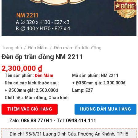
Trang chủ
Đèn Mâm
Đèn mâm ốp trần đồng
/
/
Đèn ốp trần đồng NM 2211
Giá
Giá
2,300,000
₫
gốc
hiện
Tên sản phẩm:
Đèn Mâm
Mã sản phẩm: NM 2211
là:
tại
Đèn có các kích thước sau:
+ Ø380mm giá: 2.300.000đ
4,320,000 ₫.
là:
+ Ø500mm giá: 2.500.000đ
Lamp: E27
2,300,000 ₫.
Chất liệu: Mâm đồng, Chao kính
THÊM VÀO GIỎ HÀNG
HƯỚNG DẪN MUA HÀNG
Zalo:
086.88.77.041
- Tel:
0948.414.111
Địa chỉ: 95/6/31 Lương Định Của, Phường An Khánh, TP.Hồ