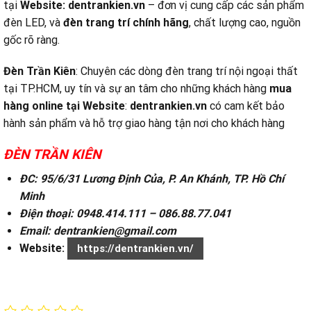
tại
Website:
dentrankien.vn
– đơn vị cung cấp các sản phẩm
đèn LED, và
đèn trang trí chính hãng
, chất lượng cao, nguồn
gốc rõ ràng.
Đèn Trần Kiên
: Chuyên các dòng đèn trang trí nội ngoại thất
tại TP.HCM, uy tín và sự an tâm cho những khách hàng
mua
hàng online tại
Website
:
dentrankien.vn
có cam kết bảo
hành sản phẩm và hỗ trợ giao hàng tận nơi cho khách hàng
ĐÈN TRẦN KIÊN
ĐC: 95/6/31 Lương Định Của, P. An Khánh, TP. Hồ Chí
Minh
Điện thoại: 0948.414.111 – 086.88.77.041
Email: dentrankien@gmail.com
Website:
https://dentrankien.vn/