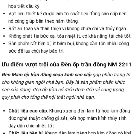
họa tiết cầu kỳ.
Vật liệu thiết kế được làm từ chất liệu đồng cao cấp nên
nó càng giúp bền theo năm tháng,
Rất an toàn và thân thiện vì không chứa chì và thủy ngân.
Không phát tia bức xạ, tỏa nhiệt ít, có khả năng tái chế tốt.
Sản phẩm rất bền bỉ, ít bám bụi, không cần tốn nhiều công
sức để lau chùi hay bảo trì.
Ưu điểm vượt trội của
Đèn ốp trần đồng NM 2211
Đèn Mâm ốp trần đồng chao kính cao cấp
góp phần trang trí
cho không gian ngôi nhà bạn
. Đây là sản phẩm phân khúc
cao của dòng đèn ốp trần cổ điển
đem đến vẻ sang trọng,
quý phái cho tổng thể nội thất ngôi nhà bạn.
Chất liệu cao cấp
: Khung xương đèn làm từ hợp kim đồng
đúc nghệ thuật chống gỉ sét, kết hợp mâm kính thủy tinh
dày dặn chịu nhiệt tốt
Chất liệu bền bỉ
: Khung đèn làm bằng hợp kim đồng có khả