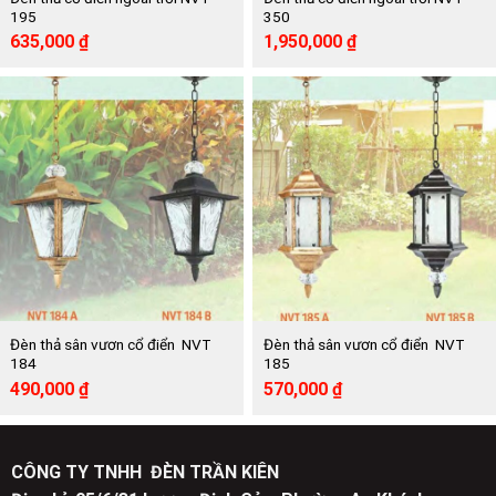
195
350
Giá
Giá
Giá
Giá
635,000
₫
1,950,000
₫
gốc
hiện
gốc
hiện
là:
tại
là:
tại
1,160,000 ₫.
là:
3,550,000 ₫.
là:
635,000 ₫.
1,950,000 ₫.
Đèn thả sân vươn cổ điển NVT
Đèn thả sân vươn cổ điển NVT
184
185
Giá
Giá
Giá
Giá
490,000
₫
570,000
₫
gốc
hiện
gốc
hiện
là:
tại
là:
tại
899,000 ₫.
là:
1,041,000 ₫.
là:
490,000 ₫.
570,000 ₫.
CÔNG TY TNHH ĐÈN TRẦN KIÊN