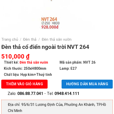
Trang chủ
Đèn thả
Đèn thả sân vườn
/
/
Đèn thả cổ điển ngoài trời NVT 264
Giá
Giá
510,000
₫
gốc
hiện
Thiết kế:
Đèn thả sân vườn
Mã sản phẩm: NVT 26
là:
tại
Kích thước: 250xH800mm
Lamp: E27
928,000 ₫.
là:
Chất liệu
:
Hợp kim+Thuỷ tinh
510,000 ₫.
THÊM VÀO GIỎ HÀNG
HƯỚNG DẪN MUA HÀNG
Zalo:
086.88.77.041
- Tel:
0948.414.111
Địa chỉ: 95/6/31 Lương Định Của, Phường An Khánh, TP.Hồ
Chí Minh