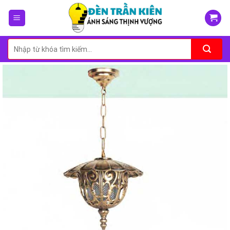
Skip
to
content
Tìm
kiếm: