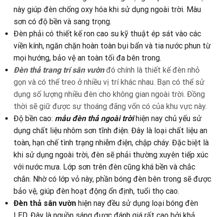
này giúp đèn chống oxy hóa khi sử dụng ngoài trời. Màu
sơn có độ bền và sang trọng.
Đèn phải có thiết kế ron cao su kỹ thuật ép sát vào các
viền kính, ngăn chặn hoàn toàn bụi bẩn và tia nước phun từ
mọi hướng, bảo vệ an toàn tối đa bên trong.
Đèn thả trang trí sân vườn
đó chính là thiết kế đèn nhỏ
gọn và có thể treo ở nhiều vị trí khác nhau. Bạn có thể sử
dụng số lượng nhiều đèn cho không gian ngoài trời. Đồng
thời sẽ giữ được sự thoáng đãng vốn có của khu vực này.
Độ bền cao:
mẫu đèn thả ngoài trời
hiện nay chủ yếu sử
dụng chất liệu nhôm sơn tĩnh điện. Đây là loại chất liệu an
toàn, hạn chế tình trạng nhiễm điện, chập cháy. Đặc biệt là
khi sử dụng ngoài trời, đèn sẽ phải thường xuyên tiếp xúc
với nước mưa. Lớp sơn trên đèn cũng khá bền và chắc
chắn. Nhờ có lớp vỏ này, phần bóng đèn bên trong sẽ được
bảo vệ, giúp đèn hoạt động ổn định, tuổi thọ cao.
Đèn thả sân vườn
hiện nay đều sử dụng loại bóng đèn
LED. Đây là nguồn sáng được đánh giá rất cao bởi khả