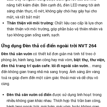
năng tiết kiệm điện. Bên cạnh đó, đèn LED mang tới ánh
sáng chân thực, rõ nét, không gây chói hay gây hại cho
mắt, và rất bắt mắt
Thân thiện với môi trường:
Chất liệu cao cấp là lựa chọn
thân thiện với môi trường, góp phần bảo vệ thiên nhiên và
tạo không gian sống xanh, sạch.
Ứng dụng Đèn thả cổ điển ngoài trời NVT 264
Đèn thả sân vườn
có thiết kế đơn giản mà tinh tế treo ở
phòng ăn, hành lang, ban công hay mái vòm,
biệt thự, thư viện,
đèn thả trang trí quán cafe. lối đi ngoài sân vườn.
… mang
đến không gian trang nhã mà sang trọng. Ánh sáng ấm vàng
toả ra giúp đem đến một cảm giác thoải mái và dễ chịu vô
cùng.
Đèn thả sân vườn cổ điển
được sử dụng linh hoạt trong
nhiều không gian khác nhau. Thích hợp thả trần ban công,
hành lang ngoài trời, mái hiên, mái vòm, hoặc không gian