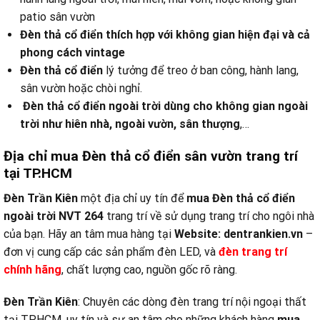
patio sân vườn
Đèn thả cổ điển thích hợp với không gian hiện đại và cả
phong cách vintage
Đèn thả cổ điển
lý tưởng để treo ở ban công, hành lang,
sân vườn hoặc chòi nghỉ.
Đèn thả cổ điển ngoài trời dùng cho không gian ngoài
trời như hiên nhà, ngoài vườn, sân thượng
,…
Địa chỉ mua Đèn thả cổ điển sân vườn trang trí
tại TP.HCM
Đèn Trần Kiên
một địa chỉ uy tín để
mua Đèn thả cổ điển
ngoài trời NVT 264
trang trí về sử dụng trang trí cho ngôi nhà
của bạn. Hãy an tâm mua hàng tại
Website:
dentrankien.vn
–
đơn vị cung cấp các sản phẩm đèn LED, và
đèn trang trí
chính hãng
, chất lượng cao, nguồn gốc rõ ràng.
Đèn Trần Kiên
: Chuyên các dòng đèn trang trí nội ngoại thất
tại TP.HCM, uy tín và sự an tâm cho những khách hàng
mua