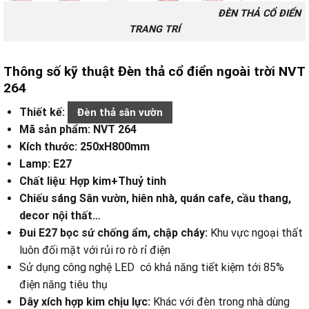
ĐÈN THẢ CỔ ĐIỂN
TRANG TRÍ
Thông số kỹ thuật Đèn thả cổ điển ngoài trời NVT
264
Thiết kế:
Đèn thả sân vườn
Mã sản phẩm: NVT 264
Kích thước: 250xH800mm
Lamp: E27
Chất liệu
:
Hợp kim+Thuỷ tinh
Chiếu sáng Sân vườn, hiên nhà, quán cafe, cầu thang,
decor nội thất…
Đui E27 bọc sứ chống ẩm, chập cháy:
Khu vực ngoại thất
luôn đối mặt với rủi ro rò rỉ điện
Sử dụng công nghệ LED có khả năng tiết kiệm tới 85%
điện năng tiêu thụ
Dây xích hợp kim chịu lực:
Khác với đèn trong nhà dùng