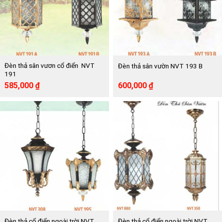
Đèn thả sân vươn cổ điển NVT
Đèn thả sân vườn NVT 193 B
191
Giá
Giá
Giá
Giá
585,000
₫
600,000
₫
gốc
hiện
gốc
hiện
là:
tại
là:
tại
1,065,000 ₫.
là:
1,098,000 ₫.
là:
585,000 ₫.
600,000 ₫.
Đèn thả cổ điển ngoài trời NVT
Đèn thả cổ điển ngoài trời NVT