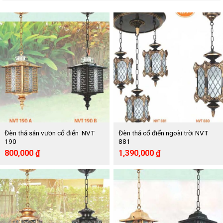
Đèn thả sân vươn cổ điển NVT
Đèn thả cổ điển ngoài trời NVT
190
881
Giá
Giá
Giá
Giá
800,000
₫
1,390,000
₫
gốc
hiện
gốc
hiện
là:
tại
là:
tại
1,458,000 ₫.
là:
2,530,000 ₫.
là:
800,000 ₫.
1,390,000 ₫.