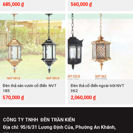
Giá
Giá
Giá
Giá
685,000
₫
560,000
₫
gốc
hiện
gốc
hiện
là:
tại
là:
tại
1,250,000 ₫.
là:
1,018,000 ₫.
là:
685,000 ₫.
560,000 ₫.
Đèn thả sân vươn cổ điển NVT
Đèn thả cổ điển ngoài trời NVT
185
362
Giá
Giá
Giá
Giá
570,000
₫
2,060,000
₫
gốc
hiện
gốc
hiện
là:
tại
là:
tại
1,041,000 ₫.
là:
3,760,000 ₫.
là:
570,000 ₫.
2,060,000 ₫.
CÔNG TY TNHH ĐÈN TRẦN KIÊN
Địa chỉ: 95/6/31 Lương Định Của, Phường An Khánh,