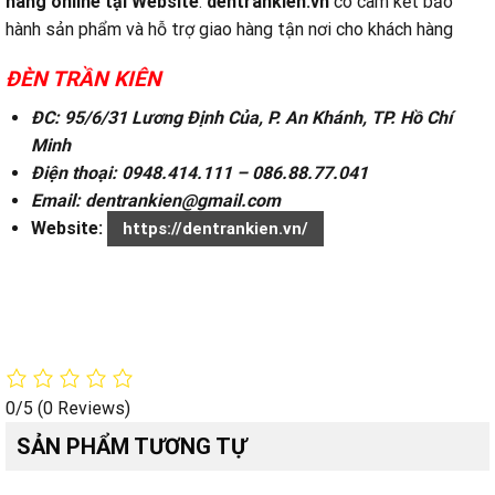
hàng online tại
Website
:
dentrankien.vn
có cam kết bảo
hành sản phẩm và hỗ trợ giao hàng tận nơi cho khách hàng
ĐÈN TRẦN KIÊN
ĐC: 95/6/31 Lương Định Của, P. An Khánh, TP. Hồ Chí
Minh
Điện thoại: 0948.414.111 – 086.88.77.041
Email: dentrankien@gmail.com
Website:
https://dentrankien.vn/
0/5
(0 Reviews)
SẢN PHẨM TƯƠNG TỰ