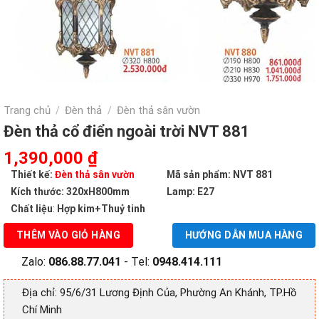
Trang chủ
Đèn thả
Đèn thả sân vườn
/
/
Đèn thả cổ điển ngoài trời NVT 881
Giá
Giá
1,390,000
₫
gốc
hiện
Thiết kế:
Đèn thả sân vườn
Mã sản phẩm: NVT 881
là:
tại
Kích thước: 320xH800mm
Lamp: E27
2,530,000 ₫.
là:
Chất liệu
:
Hợp kim+Thuỷ tinh
1,390,000 ₫.
THÊM VÀO GIỎ HÀNG
HƯỚNG DẪN MUA HÀNG
Zalo:
086.88.77.041
- Tel:
0948.414.111
Địa chỉ: 95/6/31 Lương Định Của, Phường An Khánh, TP.Hồ
Chí Minh