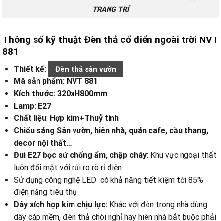
TRANG TRÍ
Thông số kỹ thuật Đèn thả cổ điển ngoài trời NVT
881
Thiết kế:
Đèn thả sân vườn
Mã sản phẩm: NVT 881
Kích thước: 320xH800mm
Lamp: E27
Chất liệu
:
Hợp kim+Thuỷ tinh
Chiếu sáng Sân vườn, hiên nhà, quán cafe, cầu thang,
decor nội thất…
Đui E27 bọc sứ chống ẩm, chập cháy:
Khu vực ngoại thất
luôn đối mặt với rủi ro rò rỉ điện
Sử dụng công nghệ LED có khả năng tiết kiệm tới 85%
điện năng tiêu thụ
Dây xích hợp kim chịu lực:
Khác với đèn trong nhà dùng
dây cáp mềm, đèn thả chòi nghỉ hay hiên nhà bắt buộc phải