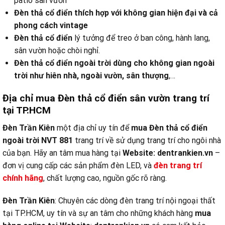
patio sân vườn
Đèn thả cổ điển thích hợp với không gian hiện đại và cả
phong cách vintage
Đèn thả cổ điển
lý tưởng để treo ở ban công, hành lang,
sân vườn hoặc chòi nghỉ.
Đèn thả cổ điển ngoài trời dùng cho không gian ngoài
trời như hiên nhà, ngoài vườn, sân thượng
,…
Địa chỉ mua Đèn thả cổ điển sân vườn trang trí
tại TP.HCM
Đèn Trần Kiên
một địa chỉ uy tín để
mua Đèn thả cổ điển
ngoài trời NVT 881
trang trí về sử dụng trang trí cho ngôi nhà
của bạn. Hãy an tâm mua hàng tại
Website:
dentrankien.vn
–
đơn vị cung cấp các sản phẩm đèn LED, và
đèn trang trí
chính hãng
, chất lượng cao, nguồn gốc rõ ràng.
Đèn Trần Kiên
: Chuyên các dòng đèn trang trí nội ngoại thất
tại TP.HCM, uy tín và sự an tâm cho những khách hàng
mua