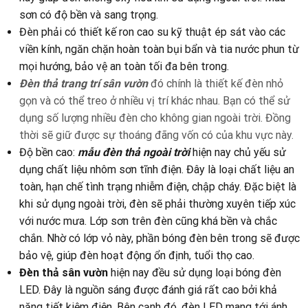
sơn có độ bền và sang trọng.
Đèn phải có thiết kế ron cao su kỹ thuật ép sát vào các
viền kính, ngăn chặn hoàn toàn bụi bẩn và tia nước phun từ
mọi hướng, bảo vệ an toàn tối đa bên trong.
Đèn thả trang trí sân vườn
đó chính là thiết kế đèn nhỏ
gọn và có thể treo ở nhiều vị trí khác nhau. Bạn có thể sử
dụng số lượng nhiều đèn cho không gian ngoài trời. Đồng
thời sẽ giữ được sự thoáng đãng vốn có của khu vực này.
Độ bền cao:
mẫu đèn thả ngoài trời
hiện nay chủ yếu sử
dụng chất liệu nhôm sơn tĩnh điện. Đây là loại chất liệu an
toàn, hạn chế tình trạng nhiễm điện, chập cháy. Đặc biệt là
khi sử dụng ngoài trời, đèn sẽ phải thường xuyên tiếp xúc
với nước mưa. Lớp sơn trên đèn cũng khá bền và chắc
chắn. Nhờ có lớp vỏ này, phần bóng đèn bên trong sẽ được
bảo vệ, giúp đèn hoạt động ổn định, tuổi thọ cao.
Đèn thả sân vườn
hiện nay đều sử dụng loại bóng đèn
LED. Đây là nguồn sáng được đánh giá rất cao bởi khả
năng tiết kiệm điện. Bên cạnh đó, đèn LED mang tới ánh