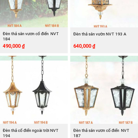
Đèn thả sân vươn cổ điển NVT
Đèn thả sân vườn NVT 193 A
184
Giá
Giá
Giá
Giá
490,000
₫
640,000
₫
gốc
hiện
gốc
hiện
là:
tại
là:
tại
899,000 ₫.
là:
1,169,000 ₫.
là:
490,000 ₫.
640,000 ₫.
Đèn thả cổ điển ngoài trời NVT
Đèn thả sân vươn cổ điển NVT
194
187