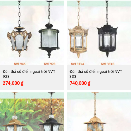
Đèn thả cổ điển ngoài trời NVT
Đèn thả cổ điển ngoài trời NVT
928
333
Giá
Giá
Giá
Giá
274,000
₫
740,000
₫
gốc
hiện
gốc
hiện
là:
tại
là:
tại
497,000 ₫.
là:
1,349,000 ₫.
là:
274,000 ₫.
740,000 ₫.