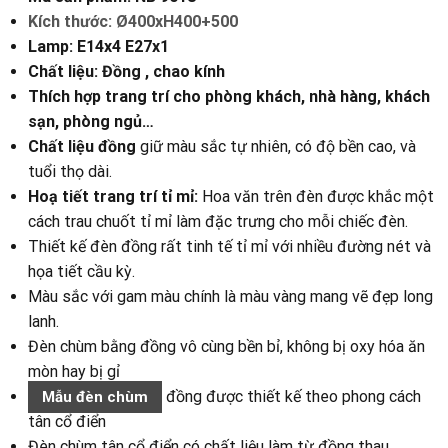
Kích thước: Ø400xH400+500
Lamp: E14x4 E27x1
Chất liệu: Đồng , chao kính
Thích hợp trang trí cho phòng khách, nhà hàng, khách
sạn, phòng ngủ…
Chất liệu đồng
giữ màu sắc tự nhiên, có độ bền cao, và
tuổi thọ dài.
Hoạ tiết trang trí tỉ mỉ:
Hoa văn trên đèn được khắc một
cách trau chuốt tỉ mỉ làm đặc trưng cho mỗi chiếc đèn.
Thiết kế đèn đồng rất tinh tế tỉ mỉ với nhiều đường nét và
họa tiết cầu kỳ.
Màu sắc với gam màu chính là màu vàng mang vẽ đẹp long
lanh.
Đèn chùm bằng đồng vô cùng bền bỉ, không bị oxy hóa ăn
mòn hay bị gỉ
đồng được thiết kế theo phong cách
Mẫu đèn chùm
tân cổ điển
Đèn chùm tân cổ điển có chất liệu làm từ đồng thau