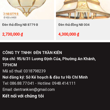
Đèn thả đồng NB 8779 B
Đèn thả đồng NB 004
Giá
Giá
Giá
Giá
2,730,000
₫
4,300,000
₫
gốc
hiện
gốc
hiện
là:
tại
là:
tại
5,470,000 ₫.
là:
8,640,000 ₫.
là:
2,730,000 ₫.
4,300,000 ₫.
CÔNG TY TNHH ĐÈN TRẦN KIÊN
Địa chỉ: 95/6/31 Lương Định Của, Phường An Khánh,
TP.HCM
Mã số thuế: 0318798239
Nơi đăng ký: Sở Kế hoạch & đầu tư Hồ Chí Minh
Tel: 086.88.77.041 - Hotline: 0948.414.111
Email: dentrankien@gmail.com
Kết nối với chúng tôi