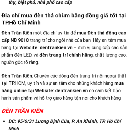
thự, biệt phủ, nhà phố cao cấp
Địa chỉ mua đèn thả chùm bằng đồng giá tốt tại
TP.Hồ Chí Minh
Đèn Trần Kiên
một địa chỉ uy tín để
mua Đèn thả đồng cao
cấp NB 9018
trang trí cho ngôi nhà của bạn. Hãy an tâm mua
hàng tại
Website:
dentrankien.vn
– đơn vị cung cấp các sản
phẩm đèn LED, và
đèn trang trí chính hãng
, chất lượng cao,
nguồn gốc rõ ràng.
Đèn Trần Kiên
: Chuyên các dòng đèn trang trí nội ngoại thất
tại TP.HCM, uy tín và sự an tâm cho những khách hàng
mua
hàng online tại
Website
:
dentrankien.vn
có cam kết bảo
hành sản phẩm và hỗ trợ giao hàng tận nơi cho khách hàng
ĐÈN TRẦN KIÊN
ĐC: 95/6/31 Lương Định Của, P. An Khánh, TP. Hồ Chí
Minh