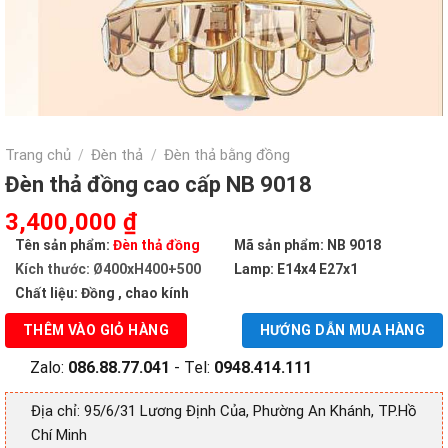
Trang chủ
Đèn thả
Đèn thả bằng đồng
/
/
Đèn thả đồng cao cấp NB 9018
Giá
Giá
3,400,000
₫
gốc
hiện
Tên sản phẩm:
Đèn thả đồng
Mã sản phẩm: NB 9018
là:
tại
Kích thước: Ø400xH400+500
Lamp: E14x4 E27x1
6,210,000 ₫.
là:
Chất liệu: Đồng , chao kính
3,400,000 ₫.
THÊM VÀO GIỎ HÀNG
HƯỚNG DẪN MUA HÀNG
Zalo:
086.88.77.041
- Tel:
0948.414.111
Địa chỉ: 95/6/31 Lương Định Của, Phường An Khánh, TP.Hồ
Chí Minh