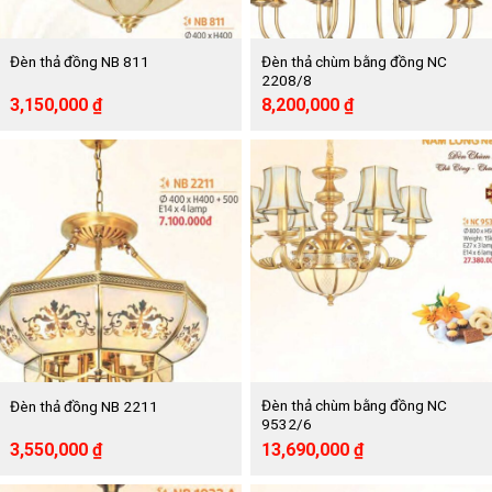
Đèn thả chùm bằng đồng NC
Đèn thả đồng NB 811
2208/8
Giá
Giá
Giá
Giá
3,150,000
₫
8,200,000
₫
gốc
hiện
gốc
hiện
là:
tại
là:
tại
6,310,000 ₫.
là:
16,130,000 ₫.
là:
3,150,000 ₫.
8,200,000 ₫.
Đèn thả chùm bằng đồng NC
Đèn thả đồng NB 2211
9532/6
Giá
Giá
Giá
Giá
3,550,000
₫
13,690,000
₫
gốc
hiện
gốc
hiện
là:
tại
là:
tại