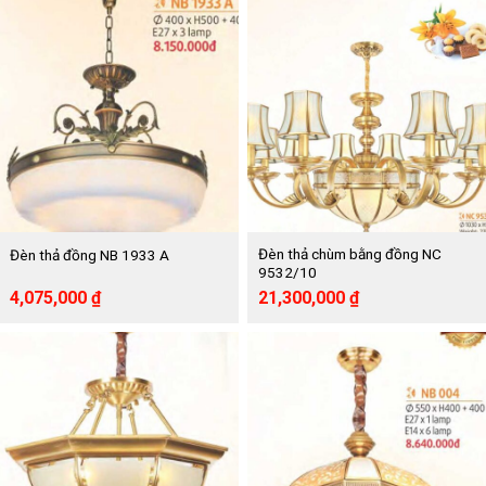
7,100,000 ₫.
là:
27,380,000 ₫.
là:
3,550,000 ₫.
13,690,000 ₫.
Đèn thả chùm bằng đồng NC
Đèn thả đồng NB 1933 A
9532/10
Giá
Giá
Giá
Giá
4,075,000
₫
21,300,000
₫
gốc
hiện
gốc
hiện
là:
tại
là:
tại
8,150,000 ₫.
là:
42,620,000 ₫.
là:
4,075,000 ₫.
21,300,000 ₫.