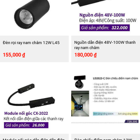
Nguồn dẫn điện 48V-100W thanh
Đèn rọi ray nam châm 12W L45
ray nam châm
Giá
Giá
Giá
Giá
155,000
₫
180,000
₫
gốc
hiện
gốc
hiện
là:
tại
là:
tại
315,000 ₫.
là:
322,000 ₫.
là:
155,000 ₫.
180,000 ₫.