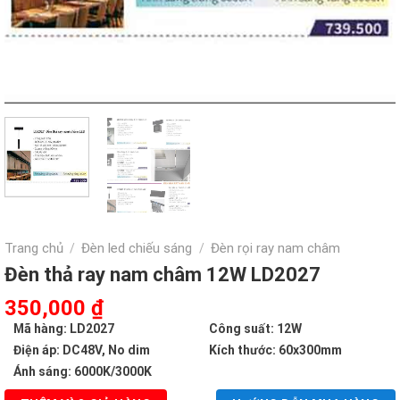
Trang chủ
Đèn led chiếu sáng
Đèn rọi ray nam châm
/
/
Đèn thả ray nam châm 12W LD2027
Giá
Giá
350,000
₫
gốc
hiện
Mã hàng: LD2027
Công suất: 12W
là:
tại
Điện áp: DC48V, No dim
Kích thước: 60x300mm
739,000 ₫.
là:
Ánh sáng: 6000K/3000K
350,000 ₫.