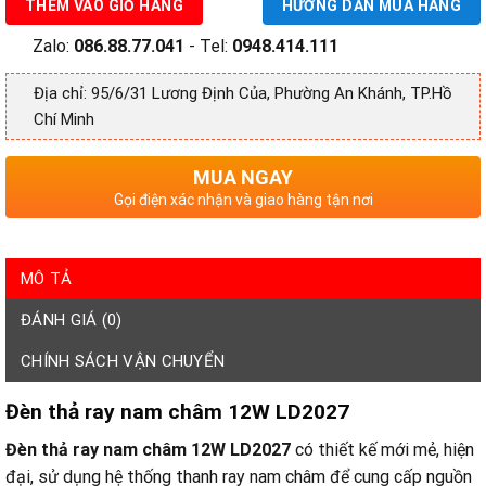
THÊM VÀO GIỎ HÀNG
HƯỚNG DẪN MUA HÀNG
Zalo:
086.88.77.041
- Tel:
0948.414.111
Địa chỉ: 95/6/31 Lương Định Của, Phường An Khánh, TP.Hồ
Chí Minh
MUA NGAY
Gọi điện xác nhận và giao hàng tận nơi
MÔ TẢ
ĐÁNH GIÁ (0)
CHÍNH SÁCH VẬN CHUYỂN
Đèn thả ray nam châm 12W LD2027
Đèn thả ray nam châm 12W LD2027
có thiết kế mới mẻ, hiện
đại, sử dụng hệ thống thanh ray nam châm để cung cấp nguồn