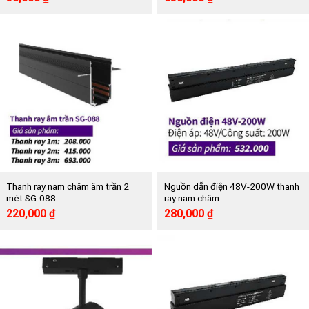
gốc
hiện
gốc
hiện
là:
tại
là:
tại
84,000 ₫.
là:
1,350,000 ₫.
là:
50,000 ₫.
650,000 ₫.
Thanh ray nam châm âm trần 2
Nguồn dẫn điện 48V-200W thanh
mét SG-088
ray nam châm
Giá
Giá
Giá
Giá
220,000
₫
280,000
₫
gốc
hiện
gốc
hiện
là:
tại
là:
tại
415,000 ₫.
là:
532,000 ₫.
là:
220,000 ₫.
280,000 ₫.