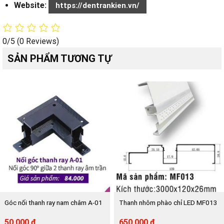
Website:
https://dentrankien.vn/
0/5
(0 Reviews)
SẢN PHẨM TƯƠNG TỰ
Góc nối thanh ray nam châm A-01
Thanh nhôm phào chỉ LED MF013
Giá
Giá
Giá
Giá
50,000
₫
650,000
₫