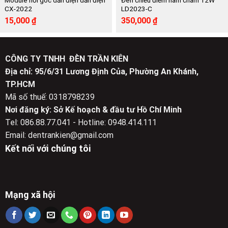
Module nối góc dẫn điện dẫn điện
Đèn chiếu điểm nam châm 12W
CX-2022
LD2023-C
Giá
Giá
Giá
Giá
15,000
₫
350,000
₫
gốc
hiện
gốc
hiện
là:
tại
là:
tại
26,000 ₫.
là:
728,500 ₫.
là:
15,000 ₫.
350,000 ₫.
CÔNG TY TNHH ĐÈN TRẦN KIÊN
Địa chỉ: 95/6/31 Lương Định Của, Phường An Khánh,
TP.HCM
Mã số thuế: 0318798239
Nơi đăng ký: Sở Kế hoạch & đầu tư Hồ Chí Minh
Tel: 086.88.77.041 - Hotline: 0948.414.111
Email: dentrankien@gmail.com
Kết nối với chúng tôi
Mạng xã hội