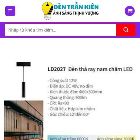
Skip
to
content
Tìm
kiếm: