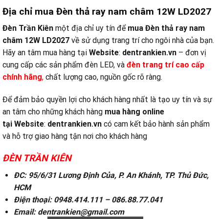
Địa chỉ mua Đèn thả ray nam châm 12W LD2027
Đèn Trần Kiên
một địa chỉ uy tín để
mua Đèn thả ray nam
châm 12W LD2027
về sử dụng trang trí cho ngôi nhà của bạn.
Hãy an tâm mua hàng tại
Website
:
dentrankien.vn
– đơn vị
cung cấp các sản phẩm đèn LED, và
đ
èn trang trí cao cấp
chính hãng
,
chất lượng cao, nguồn gốc rõ ràng.
Để đảm bảo quyền lợi cho khách hàng nhất là tạo uy tín và sự
an tâm cho những khách hàng
mua hàng online
tại
Website
:
dentrankien.vn
có cam kết bảo hành sản phẩm
và hỗ trợ giao hàng tận nơi cho khách hàng
ĐÈN TRẦN KIÊN
ĐC: 95/6/31 Lương Định Của, P. An Khánh, TP. Thủ Đức,
HCM
Điện thoại: 0948.414.111 – 086.88.77.041
Email: dentrankien@gmail.com