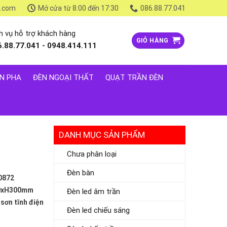
l.com
Mở cửa từ 8:00 đến 17:30
086.88.77.041
h vụ hỗ trợ khách hàng
GIỎ HÀNG
6.88.77.041 - 0948.414.111
N PHA
ĐÈN NGOẠI THẤT
QUẠT TRẦN ĐÈN
DANH MỤC SẢN PHẨM
Chưa phân loại
Đèn bàn
0872
20xH300mm
Đèn led âm trần
 sơn tĩnh điện
Đèn led chiếu sáng