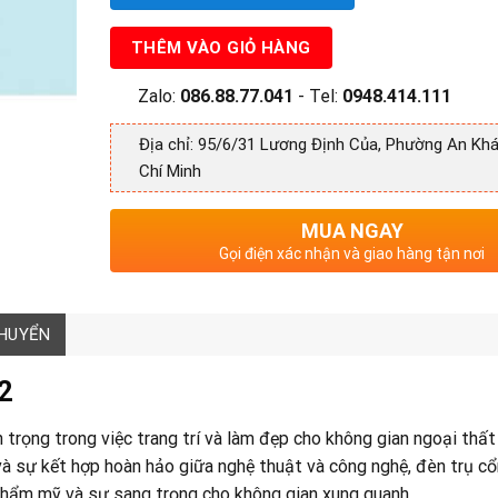
THÊM VÀO GIỎ HÀNG
Zalo:
086.88.77.041
- Tel:
0948.414.111
Địa chỉ: 95/6/31 Lương Định Của, Phường An Khá
Chí Minh
MUA NGAY
Gọi điện xác nhận và giao hàng tận nơi
CHUYỂN
2
trọng trong việc trang trí và làm đẹp cho không gian ngoại thất
và sự kết hợp hoàn hảo giữa nghệ thuật và công nghệ, đèn trụ cổ
thẩm mỹ và sự sang trọng cho không gian xung quanh.