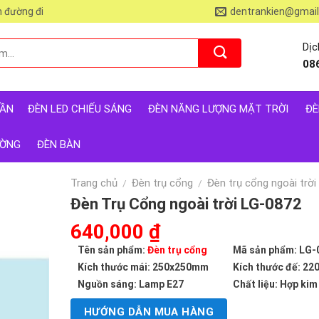
 đường đi
dentrankien@gmai
Dịc
08
RẦN
ĐÈN LED CHIẾU SÁNG
ĐÈN NĂNG LƯỢNG MẶT TRỜI
ĐÈ
ƯỜNG
ĐÈN BÀN
Trang chủ
Đèn trụ cổng
Đèn trụ cổng ngoài trời
/
/
Đèn Trụ Cổng ngoài trời LG-0872
Giá
640,000
₫
Giá
gốc
hiện
Tên sản phẩm:
Đèn trụ cổng
Mã sản phẩm: LG-
là:
tại
Kích thước mái: 250x250mm
Kích thước đế: 2
1,290,000 ₫.
là:
Nguồn sáng: Lamp E27
Chất liệu: Hợp kim
640,000 ₫.
HƯỚNG DẪN MUA HÀNG