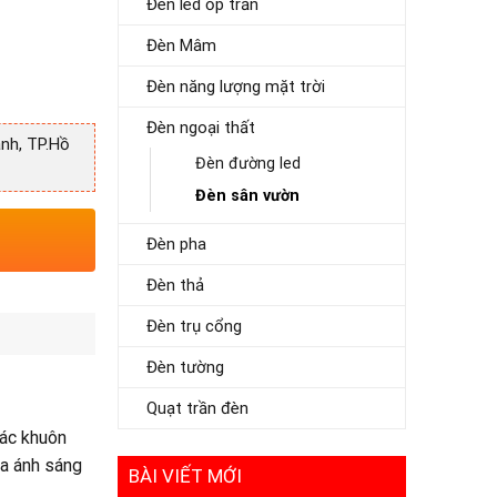
Đèn led ốp trần
Đèn Mâm
Đèn năng lượng mặt trời
Đèn ngoại thất
nh, TP.Hồ
Đèn đường led
Đèn sân vườn
Đèn pha
Đèn thả
Đèn trụ cổng
Đèn tường
Quạt trần đèn
các khuôn
ra ánh sáng
BÀI VIẾT MỚI