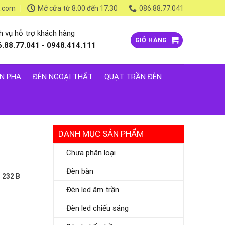
l.com
Mở cửa từ 8:00 đến 17:30
086.88.77.041
h vụ hỗ trợ khách hàng
GIỎ HÀNG
6.88.77.041 - 0948.414.111
N PHA
ĐÈN NGOẠI THẤT
QUẠT TRẦN ĐÈN
DANH MỤC SẢN PHẨM
Chưa phân loại
Đèn bàn
 232 B
Đèn led âm trần
Đèn led chiếu sáng