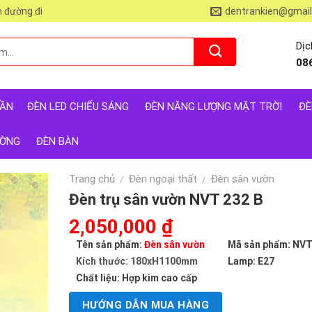
 đường đi
dentrankien@gmai
Dịc
08
RẦN
ĐÈN LED CHIẾU SÁNG
ĐÈN NĂNG LƯỢNG MẶT TRỜI
ĐÈ
ƯỜNG
ĐÈN BÀN
Trang chủ
Đèn ngoại thất
Đèn sân vườn
/
/
Đèn trụ sân vườn NVT 232 B
Giá
2,050,000
₫
Giá
gốc
hiện
Tên sản phẩm:
Đèn sân vườn
Mã sản phẩm: NVT
là:
tại
Kích thước: 180xH1100mm
Lamp: E27
3,750,000 ₫.
là:
Chất liệu: Hợp kim cao cấp
2,050,000 ₫.
HƯỚNG DẪN MUA HÀNG