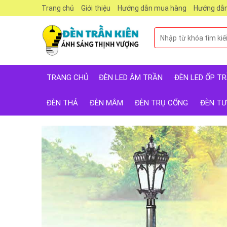
Skip
Trang chủ
Giới thiệu
Hướng dẫn mua hàng
Hướng dẫn
to
content
Tìm
kiếm:
TRANG CHỦ
ĐÈN LED ÂM TRẦN
ĐÈN LED ỐP T
ĐÈN THẢ
ĐÈN MÂM
ĐÈN TRỤ CỔNG
ĐÈN T