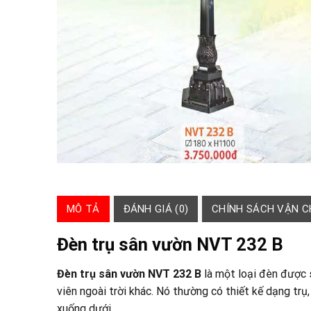
MÔ TẢ
ĐÁNH GIÁ (0)
CHÍNH SÁCH VẬN 
Đèn
trụ sân vườn NVT 232 B
Đèn
trụ sân vườn NVT 232 B
là một loại đèn được 
viên ngoài trời khác. Nó thường có thiết kế dạng tr
xuống dưới