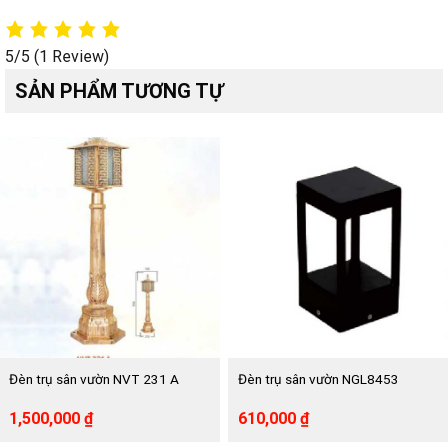
5/5
(1 Review)
SẢN PHẨM TƯƠNG TỰ
Đèn trụ sân vườn NVT 231 A
Đèn trụ sân vườn NGL8453
Giá
Giá
Giá
Giá
1,500,000
₫
610,000
₫
gốc
hiện
gốc
hiện