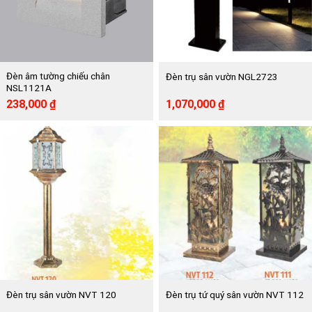
Đèn âm tường chiếu chân
Đèn trụ sân vườn NGL2723
NSL1121A
Giá
Giá
Giá
Giá
238,000
₫
1,070,000
₫
gốc
hiện
gốc
hiện
là:
tại
là:
tại
476,000 ₫.
là:
2,139,000 ₫.
là:
238,000 ₫.
1,070,000 ₫.
Đèn trụ sân vườn NVT 120
Đèn trụ tứ quý sân vườn NVT 112