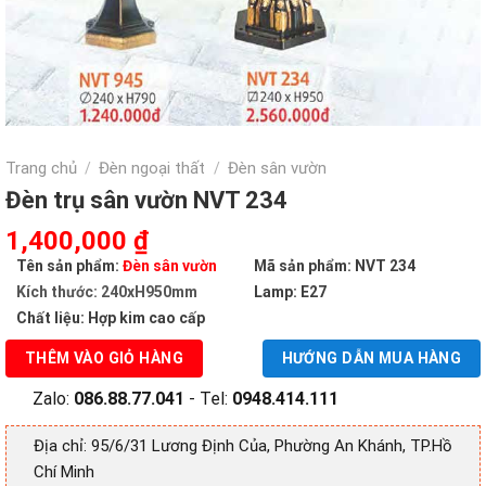
Trang chủ
Đèn ngoại thất
Đèn sân vườn
/
/
Đèn trụ sân vườn NVT 234
Giá
Giá
1,400,000
₫
gốc
hiện
Tên sản phẩm:
Đèn sân vườn
Mã sản phẩm: NVT 234
là:
tại
Kích thước: 240xH950mm
Lamp: E27
2,560,000 ₫.
là:
Chất liệu: Hợp kim cao cấp
1,400,000 ₫.
THÊM VÀO GIỎ HÀNG
HƯỚNG DẪN MUA HÀNG
Zalo:
086.88.77.041
- Tel:
0948.414.111
Địa chỉ: 95/6/31 Lương Định Của, Phường An Khánh, TP.Hồ
Chí Minh