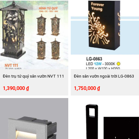
là:
tại
là:
tại
2,860,000 ₫.
là:
1,222,000 ₫.
là:
1,500,000 ₫.
610,000 ₫.
Đèn trụ tứ quý sân vườn NVT 111
Đèn sân vườn ngoài trời LG-0863
Giá
Giá
Giá
Giá
1,390,000
₫
1,750,000
₫
gốc
hiện
gốc
hiện
là:
tại
là:
tại
2,530,000 ₫.
là:
3,570,000 ₫.
là:
1,390,000 ₫.
1,750,000 ₫.