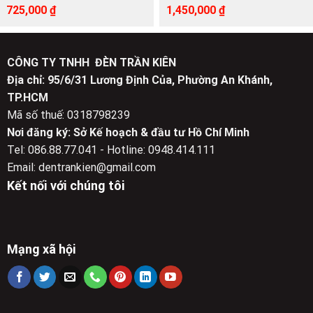
Giá
Giá
Giá
Giá
725,000
₫
1,450,000
₫
gốc
hiện
gốc
hiện
là:
tại
là:
tại
1,325,000 ₫.
là:
2,640,000 ₫.
là:
725,000 ₫.
1,450,000 ₫.
CÔNG TY TNHH ĐÈN TRẦN KIÊN
Địa chỉ: 95/6/31 Lương Định Của, Phường An Khánh,
TP.HCM
Mã số thuế: 0318798239
Nơi đăng ký: Sở Kế hoạch & đầu tư Hồ Chí Minh
Tel: 086.88.77.041 - Hotline: 0948.414.111
Email: dentrankien@gmail.com
Kết nối với chúng tôi
Mạng xã hội