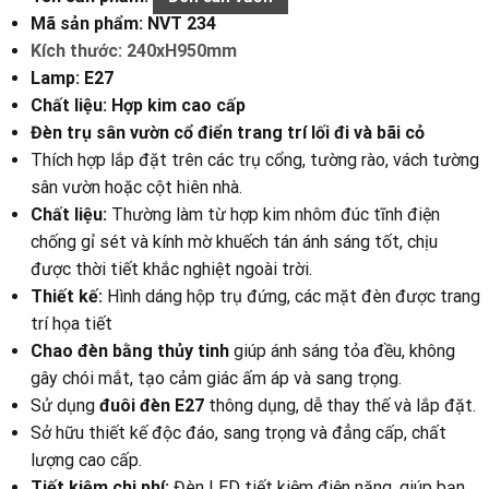
Mã sản phẩm: NVT 234
Kích thước: 240xH950mm
Lamp: E27
Chất liệu: Hợp kim cao cấp
Đèn trụ sân vườn cổ điển trang trí lối đi và bãi cỏ
Thích hợp lắp đặt trên các trụ cổng, tường rào, vách tường
sân vườn hoặc cột hiên nhà.
Chất liệu:
Thường làm từ hợp kim nhôm đúc tĩnh điện
chống gỉ sét và kính mờ khuếch tán ánh sáng tốt, chịu
được thời tiết khắc nghiệt ngoài trời.
Thiết kế:
Hình dáng hộp trụ đứng, các mặt đèn được trang
trí họa tiết
Chao đèn bằng thủy tinh
giúp ánh sáng tỏa đều, không
gây chói mắt, tạo cảm giác ấm áp và sang trọng.
Sử dụng
đuôi đèn E27
thông dụng, dễ thay thế và lắp đặt.
Sở hữu thiết kế độc đáo, sang trọng và đẳng cấp, chất
lượng cao cấp.
Tiết kiệm chi phí:
Đèn LED tiết kiệm điện năng, giúp bạn