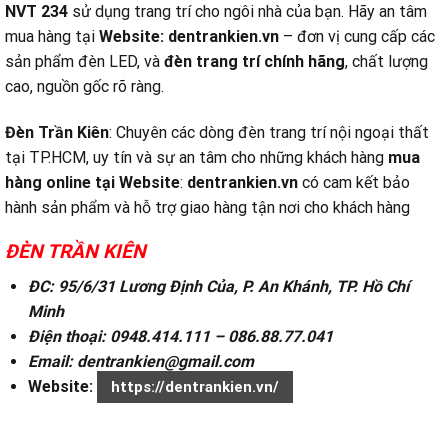
NVT 234
sử dụng trang trí cho ngôi nhà của bạn. Hãy an tâm
mua hàng tại
Website:
dentrankien.vn
– đơn vị cung cấp các
sản phẩm đèn LED, và
đèn trang trí chính hãng
, chất lượng
cao, nguồn gốc rõ ràng.
Đèn Trần Kiên
: Chuyên các dòng đèn trang trí nội ngoại thất
tại TP.HCM, uy tín và sự an tâm cho những khách hàng
mua
hàng online tại
Website
:
dentrankien.vn
có cam kết bảo
hành sản phẩm và hỗ trợ giao hàng tận nơi cho khách hàng
ĐÈN TRẦN KIÊN
ĐC: 95/6/31 Lương Định Của, P. An Khánh, TP. Hồ Chí
Minh
Điện thoại: 0948.414.111 – 086.88.77.041
Email: dentrankien@gmail.com
Website:
https://dentrankien.vn/