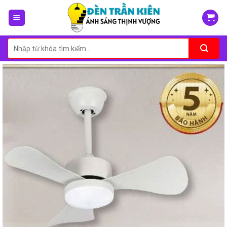
Skip
to
content
Tìm
kiếm: