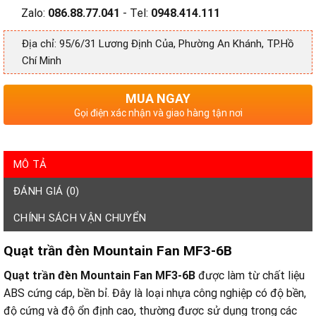
Zalo:
086.88.77.041
- Tel:
0948.414.111
Địa chỉ: 95/6/31 Lương Định Của, Phường An Khánh, TP.Hồ
Chí Minh
MUA NGAY
Gọi điện xác nhận và giao hàng tận nơi
MÔ TẢ
ĐÁNH GIÁ (0)
CHÍNH SÁCH VẬN CHUYỂN
Quạt trần đèn Mountain Fan MF3-6B
Quạt trần đèn Mountain Fan MF3-6B
được làm từ chất liệu
ABS cứng cáp, bền bỉ. Đây là loại nhựa công nghiệp có độ bền,
độ cứng và độ ổn định cao, thường được sử dụng trong các