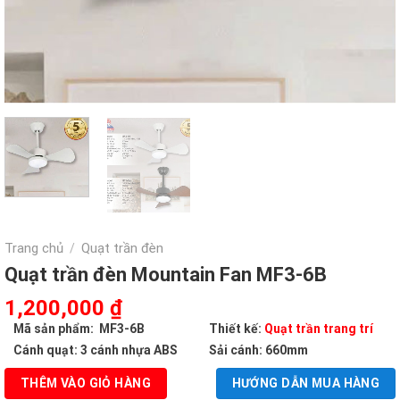
Trang chủ
Quạt trần đèn
/
Quạt trần đèn Mountain Fan MF3-6B
Giá
Giá
1,200,000
₫
gốc
hiện
Mã sản phẩm: MF3-6B
Thiết kế:
Quạt trần trang trí
là:
tại
Cánh quạt: 3 cánh nhựa ABS
Sải cánh: 660mm
2,500,000 ₫.
là:
THÊM VÀO GIỎ HÀNG
HƯỚNG DẪN MUA HÀNG
1,200,000 ₫.