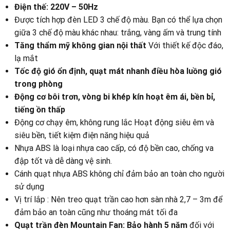
Điện thế: 220V – 50Hz
Được tích hợp đèn LED 3 chế độ màu. Bạn có thể lựa chọn
giữa 3 chế độ màu khác nhau: trắng, vàng ấm và trung tính
Tăng thẩm mỹ không gian nội thất
Với thiết kế độc đáo,
lạ mắt
Tốc độ gió ổn định, quạt mát nhanh điều hòa luồng gió
trong phòng
Động cơ bôi trơn, vòng bi khép kín hoạt êm ái, bền bỉ,
tiếng ồn thấp
Động cơ chạy êm, không rung lắc Hoạt động siêu êm và
siêu bền, tiết kiệm điện năng hiệu quả
Nhựa ABS là loại nhựa cao cấp, có độ bền cao, chống va
đập tốt và dễ dàng vệ sinh.
Cánh quạt nhựa ABS không chỉ đảm bảo an toàn cho người
sử dụng
Vị trí lắp : Nên treo quạt trần cao hơn sàn nhà 2,7 – 3m để
đảm bảo an toàn cũng như thoáng mát tối đa
Quạt trần đèn Mountain Fan: Bảo hành 5 năm
đối với