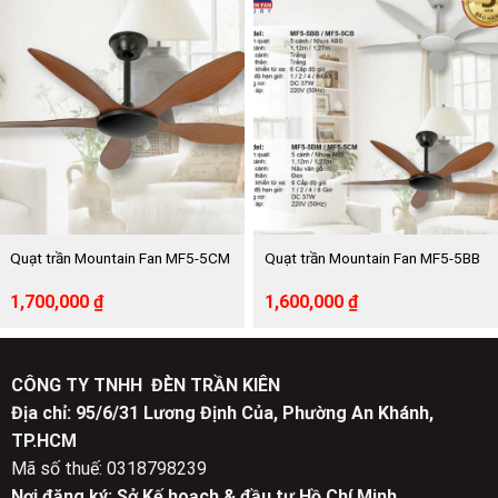
6,042,000 ₫.
là:
4,085,000 ₫.
là:
3,000,000 ₫.
2,050,000 ₫.
Quạt trần Mountain Fan MF5-5CM
Quạt trần Mountain Fan MF5-5BB
Giá
Giá
Giá
Giá
1,700,000
₫
1,600,000
₫
gốc
hiện
gốc
hiện
là:
tại
là:
tại
3,500,000 ₫.
là:
3,300,000 ₫.
là:
1,700,000 ₫.
1,600,000 ₫.
CÔNG TY TNHH ĐÈN TRẦN KIÊN
Địa chỉ: 95/6/31 Lương Định Của, Phường An Khánh,
TP.HCM
Mã số thuế: 0318798239
Nơi đăng ký: Sở Kế hoạch & đầu tư Hồ Chí Minh