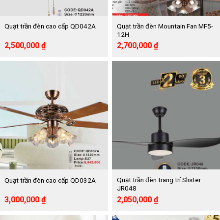
Quạt trần đèn Mountain Fan MF5-
Quạt trần đèn cao cấp QD042A
12H
Giá
Giá
Giá
Giá
2,500,000
₫
2,700,000
₫
gốc
hiện
gốc
hiện
là:
tại
là:
tại
4,845,000 ₫.
là:
5,850,000 ₫.
là:
2,500,000 ₫.
2,700,000 ₫.
Quạt trần đèn trang trí Slister
Quạt trần đèn cao cấp QD032A
JR048
Giá
Giá
Giá
Giá
3,000,000
₫
2,050,000
₫
gốc
hiện
gốc
hiện
là:
tại
là:
tại