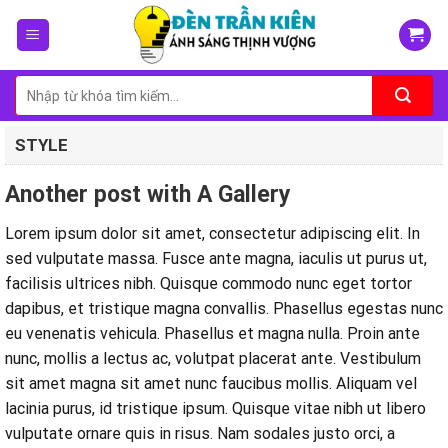
Skip
to
content
Tìm
kiếm:
STYLE
Another post with A Gallery
Lorem ipsum dolor sit amet, consectetur adipiscing elit. In
sed vulputate massa. Fusce ante magna, iaculis ut purus ut,
facilisis ultrices nibh. Quisque commodo nunc eget tortor
dapibus, et tristique magna convallis. Phasellus egestas nunc
eu venenatis vehicula. Phasellus et magna nulla. Proin ante
nunc, mollis a lectus ac, volutpat placerat ante. Vestibulum
sit amet magna sit amet nunc faucibus mollis. Aliquam vel
lacinia purus, id tristique ipsum. Quisque vitae nibh ut libero
vulputate ornare quis in risus. Nam sodales justo orci, a