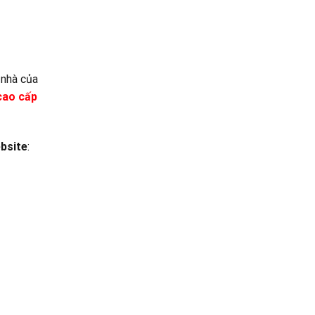
 nhà của
 cao cấp
bsite
: