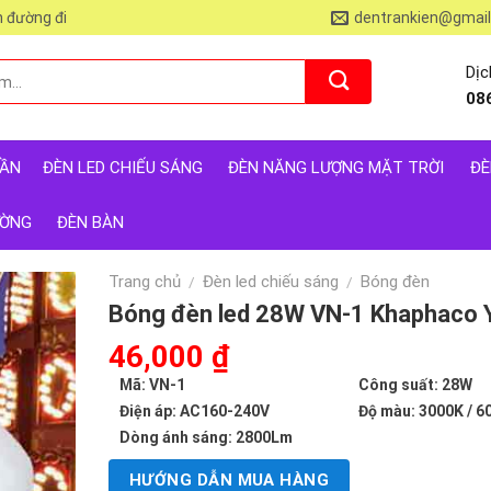
 đường đi
dentrankien@gmai
Dịc
08
RẦN
ĐÈN LED CHIẾU SÁNG
ĐÈN NĂNG LƯỢNG MẶT TRỜI
ĐÈ
ƯỜNG
ĐÈN BÀN
Trang chủ
Đèn led chiếu sáng
Bóng đèn
/
/
Bóng đèn led 28W VN-1 Khaphaco 
Giá
46,000
₫
Giá
gốc
hiện
Mã: VN-1
Công suất: 28W
là:
tại
Điện áp: AC160-240V
Độ màu: 3000K / 6
102,000 ₫.
là:
Dòng ánh sáng: 2800Lm
46,000 ₫.
HƯỚNG DẪN MUA HÀNG