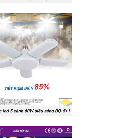
 led 5 cánh 60W siêu sáng BQ-5+1