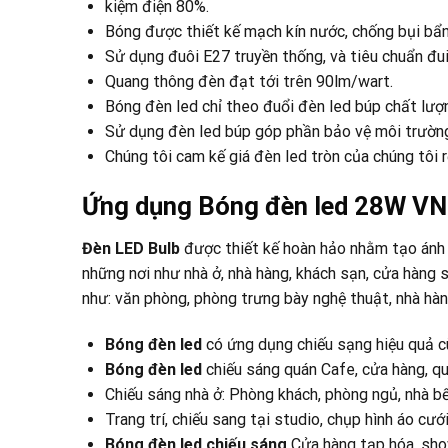
kiệm điện 80%.
Bóng được thiết kế mạch kín nước, chống bụi bẩn
Sử dụng đuôi E27 truyền thống, và tiêu chuẩn đui
Quang thông đèn đạt tới trên 90lm/wart.
Bóng đèn led chỉ theo đuổi đèn led búp chất lượ
Sử dụng đèn led búp góp phần bảo vệ môi trường,
Chúng tôi cam kế giá đèn led tròn của chúng tôi 
Ứng dụng Bóng đèn led 28W VN
Đèn LED Bulb
được thiết kế hoàn hảo nhằm tạo ánh 
những nơi như nhà ở, nhà hàng, khách sạn, cửa hàng
như: văn phòng, phòng trưng bày nghệ thuật, nhà hàn
Bóng đèn led
có ứng dụng chiếu sạng hiệu quả cù
Bóng đèn led
chiếu sáng quán Cafe, cửa hàng, qu
Chiếu sáng nhà ở: Phòng khách, phòng ngủ, nhà bếp
Trang trí, chiếu sang tại studio, chụp hình áo cướ
Bóng đèn led chiếu sáng
Cửa hàng tạp hóa, sh