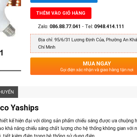
THÊM VÀO GIỎ HÀNG
Zalo:
086.88.77.041
- Tel:
0948.414.111
Địa chỉ: 95/6/31 Lương Định Của, Phường An Khá
Chí Minh
MUA NGAY
Gọi điện xác nhận và giao hàng tận nơi
CHUYỂN
co Yaships
hiết kế hiện đại với dòng sản phẩm chiếu sáng được ưa chuộng h
ạo khả năng chiếu sáng chất lượng cho hệ thống không gian với 
i, tiết kiệm điện trong hệ thống sử dụng điện.