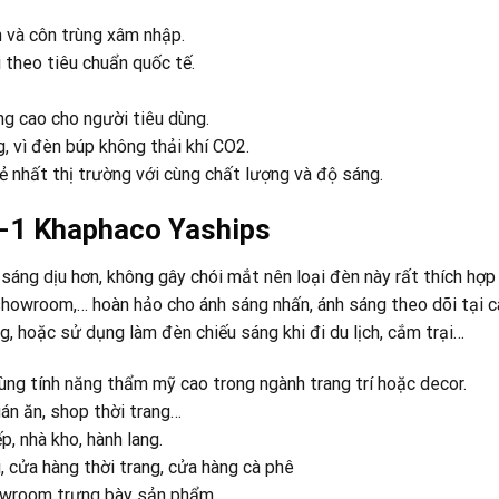
 và côn trùng xâm nhập.
 theo tiêu chuẩn quốc tế.
ng cao cho người tiêu dùng.
 vì đèn búp không thải khí CO2.
rẻ nhất thị trường với cùng chất lượng và độ sáng.
-1 Khaphaco Yaships
sáng dịu hơn, không gây chói mắt nên loại đèn này rất thích hợp
 showroom,… hoàn hảo cho ánh sáng nhấn, ánh sáng theo dõi tại c
g, hoặc sử dụng làm đèn chiếu sáng khi đi du lịch, cắm trại…
ng tính năng thẩm mỹ cao trong ngành trang trí hoặc decor.
án ăn, shop thời trang…
, nhà kho, hành lang.
i, cửa hàng thời trang, cửa hàng cà phê
owroom trưng bày sản phẩm