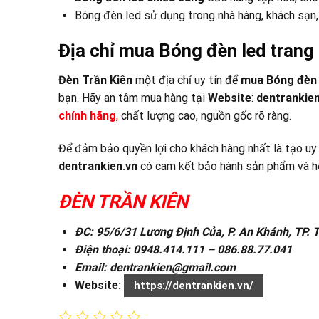
Bóng đèn led sử dụng trong nhà hàng, khách sạn, 
Địa chỉ mua Bóng đèn led trang 
Đèn Trần Kiên
một địa chỉ uy tín để
mua Bóng đèn 
bạn. Hãy an tâm mua hàng tại
Website
:
dentrankien
chính hãng
,
chất lượng cao, nguồn gốc rõ ràng.
Để đảm bảo quyền lợi cho khách hàng nhất là tạo uy
dentrankien.vn
có cam kết bảo hành sản phẩm và hỗ
ĐÈN TRẦN KIÊN
ĐC: 95/6/31 Lương Định Của, P. An Khánh, TP.
Điện thoại: 0948.414.111 – 086.88.77.041
Email: dentrankien@gmail.com
Website:
https://dentrankien.vn/