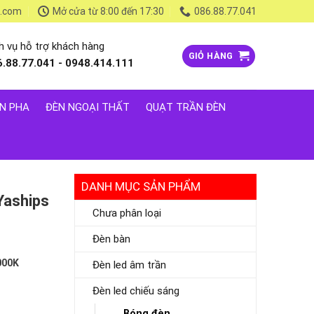
l.com
Mở cửa từ 8:00 đến 17:30
086.88.77.041
h vụ hỗ trợ khách hàng
GIỎ HÀNG
6.88.77.041 - 0948.414.111
N PHA
ĐÈN NGOẠI THẤT
QUẠT TRẦN ĐÈN
DANH MỤC SẢN PHẨM
Yaships
Chưa phân loại
Đèn bàn
000K
Đèn led âm trần
Đèn led chiếu sáng
Bóng đèn