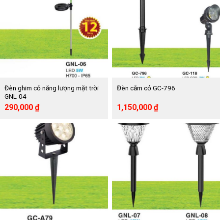
Đèn ghim cỏ năng lượng mặt trời
Đèn cắm cỏ GC-796
GNL-04
Giá
Giá
Giá
Giá
290,000
₫
1,150,000
₫
gốc
hiện
gốc
hiện
là:
tại
là:
tại
485,000 ₫.
là:
1,930,000 ₫.
là:
290,000 ₫.
1,150,000 ₫.