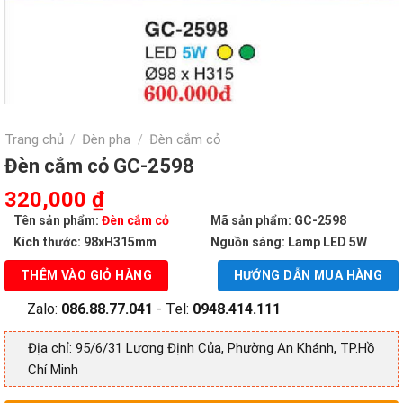
Trang chủ
Đèn pha
Đèn cắm cỏ
/
/
Đèn cắm cỏ GC-2598
Giá
Giá
320,000
₫
gốc
hiện
Tên sản phẩm:
Đèn cắm cỏ
Mã sản phẩm: GC-2598
là:
tại
Kích thước: 98xH315mm
Nguồn sáng: Lamp LED 5W
600,000 ₫.
là:
THÊM VÀO GIỎ HÀNG
HƯỚNG DẪN MUA HÀNG
320,000 ₫.
Zalo:
086.88.77.041
- Tel:
0948.414.111
Địa chỉ: 95/6/31 Lương Định Của, Phường An Khánh, TP.Hồ
Chí Minh