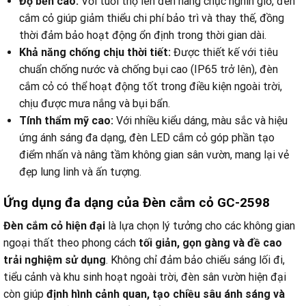
Độ bền cao:
Với tuổi thọ lên đến hàng chục nghìn giờ, đèn
cắm cỏ giúp giảm thiểu chi phí bảo trì và thay thế, đồng
thời đảm bảo hoạt động ổn định trong thời gian dài.
Khả năng chống chịu thời tiết:
Được thiết kế với tiêu
chuẩn chống nước và chống bụi cao (IP65 trở lên), đèn
cắm cỏ có thể hoạt động tốt trong điều kiện ngoài trời,
chịu được mưa nắng và bụi bẩn.
Tính thẩm mỹ cao:
Với nhiều kiểu dáng, màu sắc và hiệu
ứng ánh sáng đa dạng, đèn LED cắm cỏ góp phần tạo
điểm nhấn và nâng tầm không gian sân vườn, mang lại vẻ
đẹp lung linh và ấn tượng.
Ứng dụng đa dạng của Đèn cắm cỏ GC-2598
Đèn cắm cỏ hiện đại
là lựa chọn lý tưởng cho các không gian
ngoại thất theo phong cách
tối giản, gọn gàng và đề cao
trải nghiệm sử dụng
. Không chỉ đảm bảo chiếu sáng lối đi,
tiểu cảnh và khu sinh hoạt ngoài trời, đèn sân vườn hiện đại
còn giúp
định hình cảnh quan, tạo chiều sâu ánh sáng và