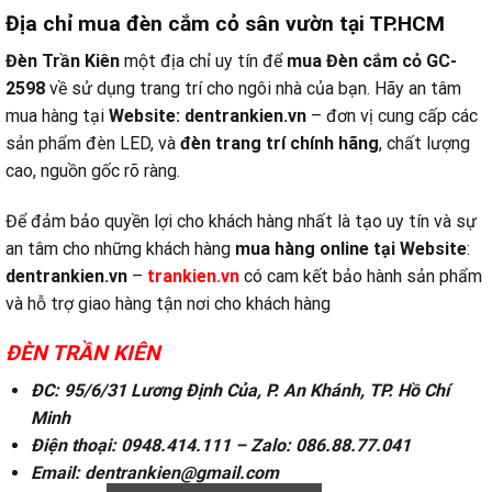
Địa chỉ mua đèn cắm cỏ sân vườn tại TP.HCM
Đèn Trần Kiên
một địa chỉ uy tín để
mua Đèn cắm cỏ GC-
2598
về sử dụng trang trí cho ngôi nhà của bạn. Hãy an tâm
mua hàng tại
Website:
dentrankien.vn
– đơn vị cung cấp các
sản phẩm đèn LED, và
đèn trang trí chính hãng
, chất lượng
cao, nguồn gốc rõ ràng.
Để đảm bảo quyền lợi cho khách hàng nhất là tạo uy tín và sự
an tâm cho những khách hàng
mua hàng online tại
Website
:
dentrankien.vn
–
trankien.vn
có cam kết bảo hành sản phẩm
và hỗ trợ giao hàng tận nơi cho khách hàng
ĐÈN TRẦN KIÊN
ĐC: 95/6/31 Lương Định Của, P. An Khánh, TP. Hồ Chí
Minh
Điện thoại: 0948.414.111 – Zalo: 086.88.77.041
Email: dentrankien@gmail.com