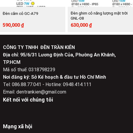
Đèn ghim cỏ năng lượng mặt trời
Đèn cắm cỏ GC-A79
GNL-08
Giá
Giá
Giá
Giá
590,000
₫
630,000
₫
gốc
hiện
gốc
hiện
là:
tại
là:
tại
954,000 ₫.
là:
1,050,000 ₫.
là:
590,000 ₫.
630,000 ₫.
CÔNG TY TNHH ĐÈN TRẦN KIÊN
Địa chỉ: 95/6/31 Lương Định Của, Phường An Khánh,
TP.HCM
Mã số thuế: 0318798239
Nơi đăng ký: Sở Kế hoạch & đầu tư Hồ Chí Minh
Tel: 086.88.77.041 - Hotline: 0948.414.111
Email: dentrankien@gmail.com
Kết nối với chúng tôi
Mạng xã hội