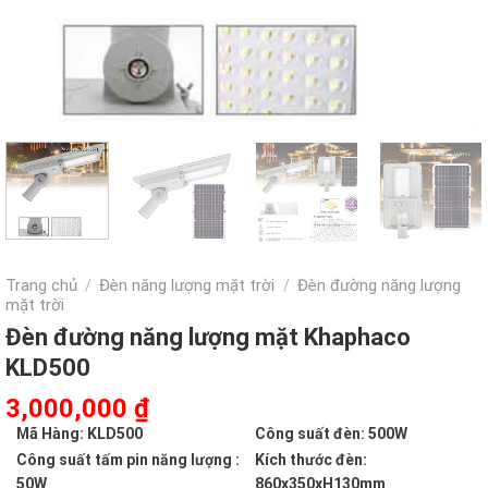
Trang chủ
Đèn năng lượng mặt trời
Đèn đường năng lượng
/
/
mặt trời
Đèn đường năng lượng mặt Khaphaco
KLD500
Giá
Giá
3,000,000
₫
gốc
hiện
Mã Hàng: KLD500
Công suất đèn: 500W
là:
tại
Công suất tấm pin năng lượng :
Kích thước đèn:
6,150,000 ₫.
là:
50W
860x350xH130mm