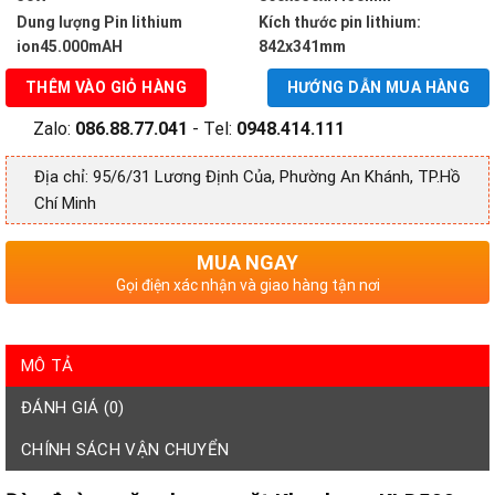
3,000,000 ₫.
Dung lượng Pin lithium
Kích thước pin lithium:
ion45.000mAH
842x341mm
THÊM VÀO GIỎ HÀNG
HƯỚNG DẪN MUA HÀNG
Zalo:
086.88.77.041
- Tel:
0948.414.111
Địa chỉ: 95/6/31 Lương Định Của, Phường An Khánh, TP.Hồ
Chí Minh
MUA NGAY
Gọi điện xác nhận và giao hàng tận nơi
MÔ TẢ
ĐÁNH GIÁ (0)
CHÍNH SÁCH VẬN CHUYỂN