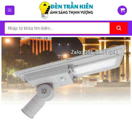
Skip
to
content
Tìm
kiếm: