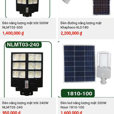
Đèn năng lượng mặt trời 500W
Đèn đường năng lượng mặt
NLMT03-500
Khaphaco KLD180
Giá
Giá
Giá
Giá
1,400,000
₫
2,200,000
₫
gốc
hiện
gốc
hiện
là:
tại
là:
tại
2,800,000 ₫.
là:
4,320,000 ₫.
là:
1,400,000 ₫.
2,200,000 ₫.
Đèn năng lượng mặt trời 240W
Đèn led năng lượng mặt 200W
NLMT03-240
Nsun 1810-100
Giá
Giá
Giá
Giá
950,000
₫
1,600,000
₫