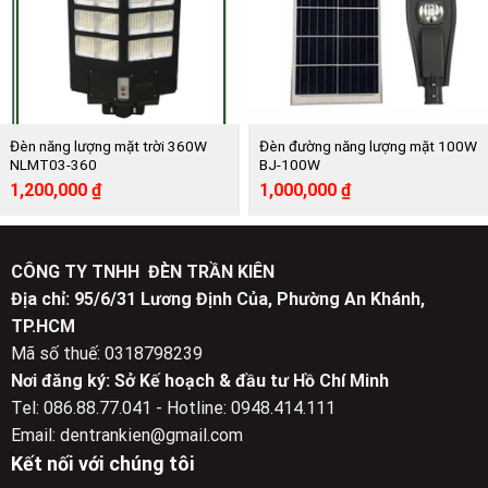
Đèn năng lượng mặt trời 360W
Đèn đường năng lượng mặt 100W
NLMT03-360
BJ-100W
Giá
Giá
Giá
Giá
1,200,000
₫
1,000,000
₫
gốc
hiện
gốc
hiện
là:
tại
là:
tại
2,400,000 ₫.
là:
2,212,000 ₫.
là:
1,200,000 ₫.
1,000,000 ₫.
CÔNG TY TNHH ĐÈN TRẦN KIÊN
Địa chỉ: 95/6/31 Lương Định Của, Phường An Khánh,
TP.HCM
Mã số thuế: 0318798239
Nơi đăng ký: Sở Kế hoạch & đầu tư Hồ Chí Minh
Tel: 086.88.77.041 - Hotline: 0948.414.111
Email: dentrankien@gmail.com
Kết nối với chúng tôi