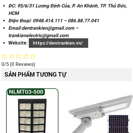
ĐC: 95/6/31 Lương Định Của, P. An Khánh, TP. Thủ Đức,
HCM
Điện thoại: 0948.414.111 – 086.88.77.041
Email:dentrankien@gmail.com –
trankienelectric@gmail.com
Website:
https://dentrankien.vn/
0/5
(0 Reviews)
SẢN PHẨM TƯƠNG TỰ