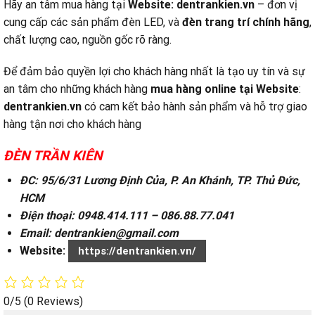
Hãy an tâm mua hàng tại
Website:
dentrankien.vn
– đơn vị
cung cấp các sản phẩm đèn LED, và
đèn trang trí chính hãng
,
chất lượng cao, nguồn gốc rõ ràng.
Để đảm bảo quyền lợi cho khách hàng nhất là tạo uy tín và sự
an tâm cho những khách hàng
mua hàng online tại
Website
:
dentrankien.vn
có cam kết bảo hành sản phẩm và hỗ trợ giao
hàng tận nơi cho khách hàng
ĐÈN TRẦN KIÊN
ĐC: 95/6/31 Lương Định Của, P. An Khánh, TP. Thủ Đức,
HCM
Điện thoại: 0948.414.111 – 086.88.77.041
Email: dentrankien@gmail.com
Website:
https://dentrankien.vn/
0/5
(0 Reviews)