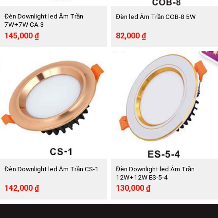
Đèn Downlight led Âm Trần
Đèn led Âm Trần COB-8 5W
7W+7W CA-3
Giá
Giá
Giá
Giá
145,000
₫
82,000
₫
gốc
hiện
gốc
hiện
là:
tại
là:
tại
315,000 ₫.
là:
165,000 ₫.
là:
145,000 ₫.
82,000 ₫.
Đèn Downlight led Âm Trần
Đèn Downlight led Âm Trần CS-1
12W+12W ES-5-4
Giá
Giá
Giá
Giá
142,000
₫
130,000
₫
gốc
hiện
gốc
hiện
là:
tại
là:
tại
285,000 ₫.
là:
277,000 ₫.
là: