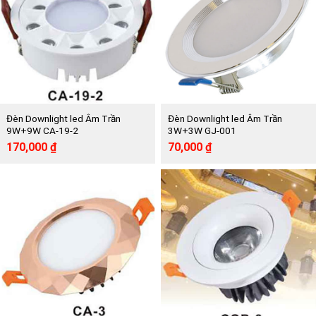
Đèn Downlight led Âm Trần
Đèn Downlight led Âm Trần
9W+9W CA-19-2
3W+3W GJ-001
Giá
Giá
Giá
Giá
170,000
₫
70,000
₫
gốc
hiện
gốc
hiện
là:
tại
là:
tại
375,000 ₫.
là:
150,000 ₫.
là:
170,000 ₫.
70,000 ₫.