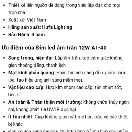
Thiết kế liền nguồn dễ dàng trong việc lắp đặt cho mọi
trần nhà
Xuất xứ: Việt Nam
Hãng sản xuất: Hufa Lighting
Bảo Hành: 3 năm
Ưu điểm của Đèn led âm trần 12W AT-40
Sang trọng, hiện đại:
Lắp âm trần, tạo cảm giác không
gian thoáng đãng, thanh lịch.
Mặt kính phản quang:
Phân tán ánh sáng đều, giảm chói
lóa, tạo hiệu ứng ánh sáng mềm mại.
Vật liệu cao cấp:
Hợp kim nhôm cao cấp, tản nhiệt tốt,
bền bỉ.
An toàn & Thân thiện môi trường:
Không chứa thủy ngân,
chì, không phát tia UV/IR độc hại.
Ít tỏa nhiệt:
Giúp không gian mát mẻ hơn, bảo vệ các thiết
bị khác
Đèn có ánh sáng hài hòa, thiết kế tinh tế phù hợp cho nhiều