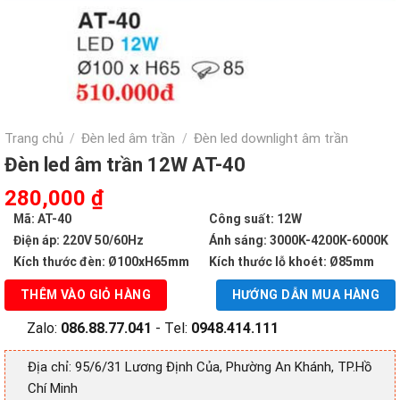
Trang chủ
Đèn led âm trần
Đèn led downlight âm trần
/
/
Đèn led âm trần 12W AT-40
Giá
Giá
280,000
₫
gốc
hiện
Mã: AT-40
Công suất: 12W
là:
tại
Điện áp: 220V 50/60Hz
Ánh sáng: 3000K-4200K-6000K
510,000 ₫.
là:
Kích thước đèn: Ø100xH65mm
Kích thước lỗ khoét: Ø85mm
280,000 ₫.
THÊM VÀO GIỎ HÀNG
HƯỚNG DẪN MUA HÀNG
Zalo:
086.88.77.041
- Tel:
0948.414.111
Địa chỉ: 95/6/31 Lương Định Của, Phường An Khánh, TP.Hồ
Chí Minh