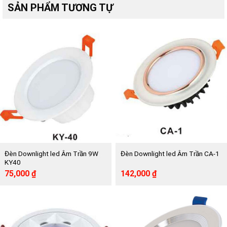
SẢN PHẨM TƯƠNG TỰ
Đèn Downlight led Âm Trần 9W
Đèn Downlight led Âm Trần CA-1
KY40
Giá
Giá
Giá
Giá
75,000
₫
142,000
₫
gốc
hiện
gốc
hiện
là:
tại
là:
tại
165,000 ₫.
là:
285,000 ₫.
là:
75,000 ₫.
142,000 ₫.