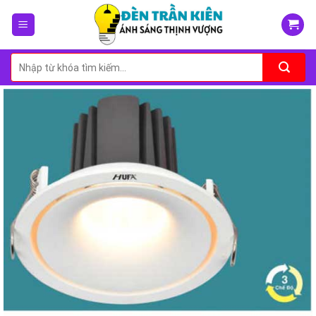
Skip
to
content
Tìm
kiếm: