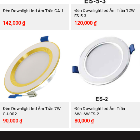
Đèn Downlight led Âm Trần 12W
Đèn Downlight led Âm Trần CA-1
ES-5-3
Giá
Giá
Giá
Giá
142,000
₫
120,000
₫
gốc
hiện
gốc
hiện
là:
tại
là:
tại
285,000 ₫.
là:
262,500 ₫.
là:
142,000 ₫.
120,000 ₫.
Đèn Downlight led Âm Trần 7W
Đèn Downlight led Âm Trần
GJ-002
6W+6W ES-2
Giá
Giá
Giá
Giá
90,000
₫
80,000
₫
gốc
hiện
gốc
hiện
là:
tại
là:
tại
195,000 ₫.
là:
172,500 ₫.
là: