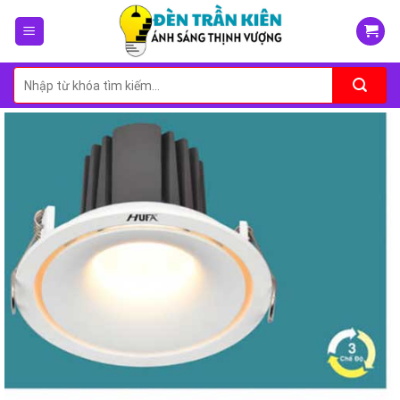
Skip
to
content
Tìm
kiếm: