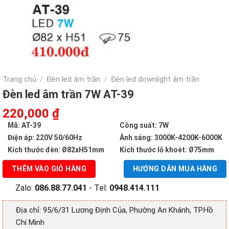
Trang chủ
Đèn led âm trần
Đèn led downlight âm trần
/
/
Đèn led âm trần 7W AT-39
Giá
Giá
220,000
₫
gốc
hiện
Mã: AT-39
Công suất: 7W
là:
tại
Điện áp: 220V 50/60Hz
Ánh sáng: 3000K-4200K-6000K
410,000 ₫.
là:
Kích thước đèn: Ø82xH51mm
Kích thước lỗ khoét: Ø75mm
220,000 ₫.
THÊM VÀO GIỎ HÀNG
HƯỚNG DẪN MUA HÀNG
Zalo:
086.88.77.041
- Tel:
0948.414.111
Địa chỉ: 95/6/31 Lương Định Của, Phường An Khánh, TP.Hồ
Chí Minh