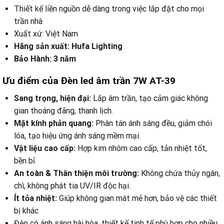
Thiết kế liền nguồn dễ dàng trong việc lắp đặt cho mọi
trần nhà
Xuất xứ: Việt Nam
Hãng sản xuất: Hufa Lighting
Bảo Hành: 3 năm
Ưu điểm của Đèn led âm trần 7W AT-39
Sang trọng, hiện đại:
Lắp âm trần, tạo cảm giác không
gian thoáng đãng, thanh lịch.
Mặt kính phản quang:
Phân tán ánh sáng đều, giảm chói
lóa, tạo hiệu ứng ánh sáng mềm mại.
Vật liệu cao cấp:
Hợp kim nhôm cao cấp, tản nhiệt tốt,
bền bỉ.
An toàn & Thân thiện môi trường:
Không chứa thủy ngân,
chì, không phát tia UV/IR độc hại.
Ít tỏa nhiệt:
Giúp không gian mát mẻ hơn, bảo vệ các thiết
bị khác
Đèn có ánh sáng hài hòa, thiết kế tinh tế phù hợp cho nhiều