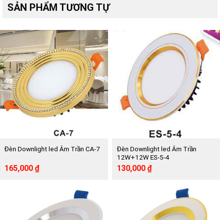
SẢN PHẨM TƯƠNG TỰ
Đèn Downlight led Âm Trần
Đèn Downlight led Âm Trần CA-7
12W+12W ES-5-4
Giá
Giá
Giá
Giá
165,000
₫
130,000
₫
gốc
hiện
gốc
hiện
là:
tại
là:
tại
330,000 ₫.
là:
277,000 ₫.
là:
165,000 ₫.
130,000 ₫.