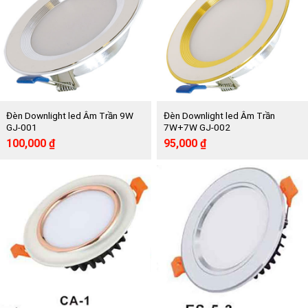
Đèn Downlight led Âm Trần 9W
Đèn Downlight led Âm Trần
GJ-001
7W+7W GJ-002
Giá
Giá
Giá
Giá
100,000
₫
95,000
₫
gốc
hiện
gốc
hiện
là:
tại
là:
tại
217,500 ₫.
là:
202,500 ₫.
là:
100,000 ₫.
95,000 ₫.