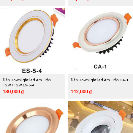
gốc
hiện
gốc
hiện
là:
tại
là:
tại
345,000 ₫.
là:
195,000 ₫.
là:
170,000 ₫.
90,000 ₫.
Đèn Downlight led Âm Trần
Đèn Downlight led Âm Trần CA-1
12W+12W ES-5-4
Giá
Giá
Giá
Giá
130,000
₫
142,000
₫
gốc
hiện
gốc
hiện
là:
tại
là:
tại
277,000 ₫.
là:
285,000 ₫.
là:
130,000 ₫.
142,000 ₫.