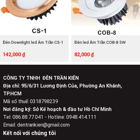
Đèn Downlight led Âm Trần CS-1
Đèn led Âm Trần COB-8 5W
Giá
Giá
Giá
Giá
142,000
₫
82,000
₫
gốc
hiện
gốc
hiện
là:
tại
là:
tại
285,000 ₫.
là:
165,000 ₫.
là:
142,000 ₫.
82,000 ₫.
CÔNG TY TNHH ĐÈN TRẦN KIÊN
Địa chỉ: 95/6/31 Lương Định Của, Phường An Khánh,
TP.HCM
Mã số thuế: 0318798239
Nơi đăng ký: Sở Kế hoạch & đầu tư Hồ Chí Minh
Tel: 086.88.77.041 - Hotline: 0948.414.111
Email: dentrankien@gmail.com
Kết nối với chúng tôi