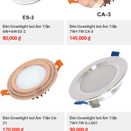
Đèn Downlight led Âm Trần
Đèn Downlight led Âm Trần
6W+6W ES-2
7W+7W CA-3
Giá
Giá
Giá
Giá
80,000
₫
145,000
₫
gốc
hiện
gốc
hiện
là:
tại
là:
tại
172,500 ₫.
là:
315,000 ₫.
là:
80,000 ₫.
145,000 ₫.
Đèn Downlight led Âm Trần CA-
Đèn Downlight led Âm Trần
21
7W+7W GJ-001
Giá
Giá
Giá
Giá
170,000
₫
90,000
₫