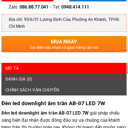
Zalo:
086.88.77.041
- Tel:
0948.414.111
Địa chỉ: 95/6/31 Lương Định Của, Phường An Khánh, TP.Hồ
Chí Minh
MUA NGAY
Gọi điện xác nhận và giao hàng tận nơi
MÔ TẢ
ĐÁNH GIÁ (0)
CHÍNH SÁCH VẬN CHUYỂN
Đèn led downlight âm trần AB-07 LED 7W
Đèn led downlight âm trần AB-07 LED 7W
giải pháp chiếu
sáng hiện đại nhận được đông đảo sự ưa chuộng của khách
hàng trên thị trường ngày nay. Không chỉ mang đến nguồn sáng