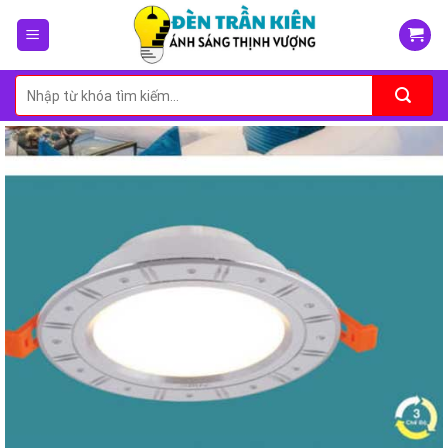
Skip
to
content
Tìm
kiếm: