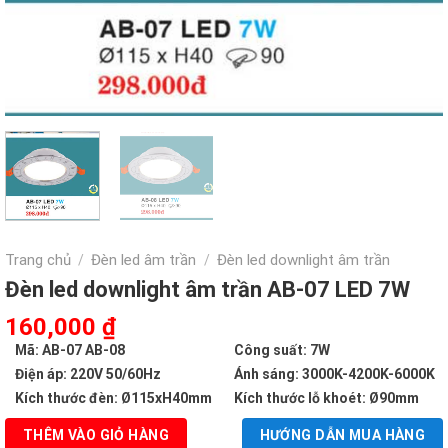
Trang chủ
Đèn led âm trần
Đèn led downlight âm trần
/
/
Đèn led downlight âm trần AB-07 LED 7W
Giá
Giá
160,000
₫
gốc
hiện
Mã: AB-07 AB-08
Công suất: 7W
là:
tại
Điện áp: 220V 50/60Hz
Ánh sáng: 3000K-4200K-6000K
298,000 ₫.
là:
Kích thước đèn: Ø115xH40mm
Kích thước lỗ khoét: Ø90mm
160,000 ₫.
THÊM VÀO GIỎ HÀNG
HƯỚNG DẪN MUA HÀNG