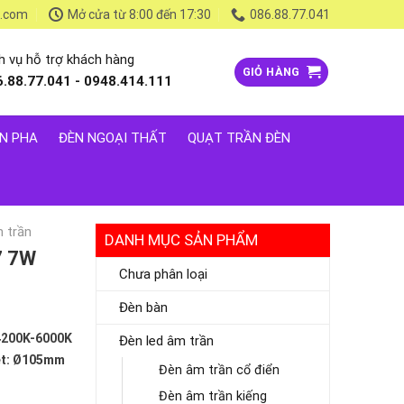
l.com
Mở cửa từ 8:00 đến 17:30
086.88.77.041
h vụ hỗ trợ khách hàng
GIỎ HÀNG
6.88.77.041 - 0948.414.111
N PHA
ĐÈN NGOẠI THẤT
QUẠT TRẦN ĐÈN
m trần
DANH MỤC SẢN PHẨM
7 7W
Chưa phân loại
Đèn bàn
4200K-6000K
Đèn led âm trần
oét: Ø105mm
Đèn âm trần cổ điển
Đèn âm trần kiếng