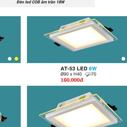
led COB âm trần 18W