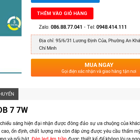
THÊM VÀO GIỎ HÀNG
Zalo:
086.88.77.041
- Tel:
0948.414.111
Địa chỉ: 95/6/31 Lương Định Của, Phường An Khá
Chí Minh
MUA NGAY
Gọi điện xác nhận và giao hàng tận nơi
CHUYỂN
COB 7 7W
 chiếu sáng hiện đại nhận được đông đảo sự ưa chuộng của khác
g cao, ổn định, chất lượng mà còn đáp ứng được yêu cầu thẩm m
ng và nổi bật.
Đèn led âm trần
được thiết kế để không lòi ra ngo