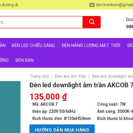
 đường đi
dentrankien@gmai
Dịc
08
RẦN
ĐÈN LED CHIẾU SÁNG
ĐÈN NĂNG LƯỢNG MẶT TRỜI
ĐÈ
ƯỜNG
ĐÈN BÀN
Trang chủ
Đèn led âm trần
Đèn led downlight â
/
/
Đèn led downlight âm trần AKCOB 
Giá
135,000
₫
Giá
gốc
hiện
Mã: AKCOB 7
Công suất: 7W
là:
tại
Điện áp: 220V 50/60Hz
Ánh sáng: 3000K-
250,000 ₫.
là:
Kích thước đèn: Ø130xH50mm
Kích thước lỗ kh
135,000 ₫.
HƯỚNG DẪN MUA HÀNG