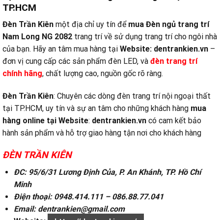
TP.HCM
Đèn Trần Kiên
một địa chỉ uy tín để
mua Đèn ngủ trang trí
Nam Long NG 2082
trang trí về sử dụng trang trí cho ngôi nhà
của bạn. Hãy an tâm mua hàng tại
Website:
dentrankien.vn
–
đơn vị cung cấp các sản phẩm đèn LED, và
đèn trang trí
chính hãng
, chất lượng cao, nguồn gốc rõ ràng.
Đèn Trần Kiên
: Chuyên các dòng đèn trang trí nội ngoại thất
tại TP.HCM, uy tín và sự an tâm cho những khách hàng
mua
hàng online tại
Website
:
dentrankien.vn
có cam kết bảo
hành sản phẩm và hỗ trợ giao hàng tận nơi cho khách hàng
ĐÈN TRẦN KIÊN
ĐC: 95/6/31 Lương Định Của, P. An Khánh, TP. Hồ Chí
Minh
Điện thoại: 0948.414.111 – 086.88.77.041
Email: dentrankien@gmail.com