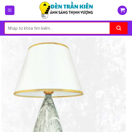
Skip
to
content
Tìm
kiếm: