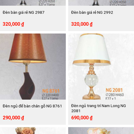
Đèn bàn giá rẻ NG 2987
Đèn bàn giá rẻ NG 2992
Giá
Giá
Giá
Giá
320,000
₫
320,000
₫
gốc
hiện
gốc
hiện
là:
tại
là:
tại
590,000 ₫.
là:
590,000 ₫.
là:
320,000 ₫.
320,000 ₫.
Đèn ngủ trang trí Nam Long NG
Đèn ngủ để bàn chân gỗ NG 8761
2081
Giá
Giá
Giá
Giá
290,000
₫
690,000
₫
gốc
hiện
gốc
hiện
là:
tại
là:
tại
526,000 ₫.
là:
1,257,000 ₫.
là: