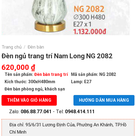
Trang chủ
Đèn bàn
/
Đèn ngủ trang trí Nam Long NG 2082
Giá
Giá
620,000
₫
gốc
hiện
Tên sản phẩm:
Đèn bàn trang trí
Mã sản phẩm: NG 2082
là:
tại
Kích thước: 300xH480mm
Lamp: E27
1,132,000 ₫.
là:
Đèn bàn phòng ngủ, khách sạn
620,000 ₫.
THÊM VÀO GIỎ HÀNG
HƯỚNG DẪN MUA HÀNG
Zalo:
086.88.77.041
- Tel:
0948.414.111
Địa chỉ: 95/6/31 Lương Định Của, Phường An Khánh, TP.Hồ
Chí Minh