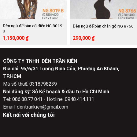
Đèn ngủ để bàn cổ điển NG 8019
Đèn ngủ để bàn chân gỗ NG 8766
B
Giá
Giá
Giá
Giá
1,150,000
₫
290,000
₫
gốc
hiện
gốc
hiện
là:
tại
là:
tại
2,100,000 ₫.
là:
526,000 ₫.
là:
1,150,000 ₫.
290,000 ₫.
CÔNG TY TNHH ĐÈN TRẦN KIÊN
Địa chỉ: 95/6/31 Lương Định Của, Phường An Khánh,
TP.HCM
Mã số thuế: 0318798239
Nơi đăng ký: Sở Kế hoạch & đầu tư Hồ Chí Minh
Tel: 086.88.77.041 - Hotline: 0948.414.111
Email: dentrankien@gmail.com
Kết nối với chúng tôi