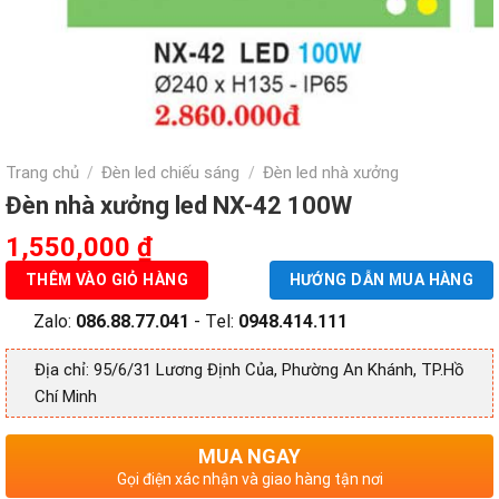
Trang chủ
Đèn led chiếu sáng
Đèn led nhà xưởng
/
/
Đèn nhà xưởng led NX-42 100W
Giá
Giá
1,550,000
₫
gốc
hiện
THÊM VÀO GIỎ HÀNG
HƯỚNG DẪN MUA HÀNG
là:
tại
2,860,000 ₫.
Zalo:
086.88.77.041
là:
- Tel:
0948.414.111
1,550,000 ₫.
Địa chỉ: 95/6/31 Lương Định Của, Phường An Khánh, TP.Hồ
Chí Minh
MUA NGAY
Gọi điện xác nhận và giao hàng tận nơi