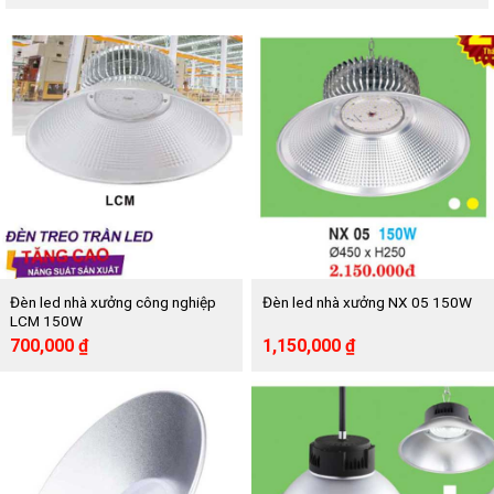
Đèn led nhà xưởng công nghiệp
Đèn led nhà xưởng NX 05 150W
LCM 150W
Giá
Giá
Giá
Giá
700,000
₫
1,150,000
₫
gốc
hiện
gốc
hiện
là:
tại
là:
tại
1,425,000 ₫.
là:
2,150,000 ₫.
là:
700,000 ₫.
1,150,000 ₫.