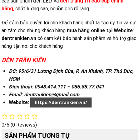
các sản phẩm đèn LED, và
đ
èn trang trí cao cấp chính
hãng
,
chất lượng cao, nguồn gốc rõ ràng.
Để đảm bảo quyền lợi cho khách hàng nhất là tạo uy tín và sự
an tâm cho những khách hàng
mua hàng online tại
Website
:
dentrankien.vn
có cam kết bảo hành sản phẩm và hỗ trợ giao
hàng tận nơi cho khách hàng
ĐÈN TRẦN KIÊN
ĐC: 95/6/31 Lương Định Của, P. An Khánh, TP. Thủ Đức,
HCM
Điện thoại: 0948.414.111 – 086.88.77.041
Email: dentrankien@gmail.com
Website:
https://dentrankien.vn/
0/5
(0 Reviews)
SẢN PHẨM TƯƠNG TỰ