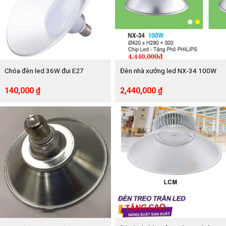
Chóa đèn led 36W đui E27
Đèn nhà xưởng led NX-34 100W
Giá
Giá
Giá
Giá
140,000
₫
2,440,000
₫
gốc
hiện
gốc
hiện
là:
tại
là:
tại
300,000 ₫.
là:
4,440,000 ₫.
là:
140,000 ₫.
2,440,000 ₫.