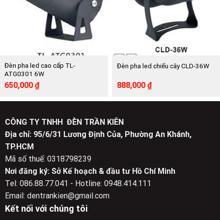
Đèn pha led cao cấp TL-
Đèn pha led chiếu cây CLD-36W
ATG0301 6W
Giá
Giá
Giá
Giá
650,000
₫
888,000
₫
gốc
hiện
gốc
hiện
là:
tại
là:
tại
1,364,000 ₫.
là:
1,770,000 ₫.
là:
650,000 ₫.
888,000 ₫.
CÔNG TY TNHH ĐÈN TRẦN KIÊN
Địa chỉ: 95/6/31 Lương Định Của, Phường An Khánh,
TP.HCM
Mã số thuế: 0318798239
Nơi đăng ký: Sở Kế hoạch & đầu tư Hồ Chí Minh
Tel: 086.88.77.041 - Hotline: 0948.414.111
Email: dentrankien@gmail.com
Kết nối với chúng tôi