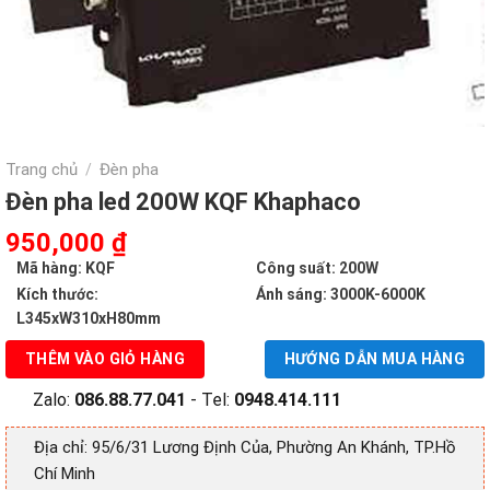
Trang chủ
Đèn pha
/
Đèn pha led 200W KQF Khaphaco
Giá
Giá
950,000
₫
gốc
hiện
Mã hàng: KQF
Công suất: 200W
là:
tại
Kích thước:
Ánh sáng: 3000K-6000K
1,890,000 ₫.
là:
L345xW310xH80mm
950,000 ₫.
THÊM VÀO GIỎ HÀNG
HƯỚNG DẪN MUA HÀNG
Zalo:
086.88.77.041
- Tel:
0948.414.111
Địa chỉ: 95/6/31 Lương Định Của, Phường An Khánh, TP.Hồ
Chí Minh