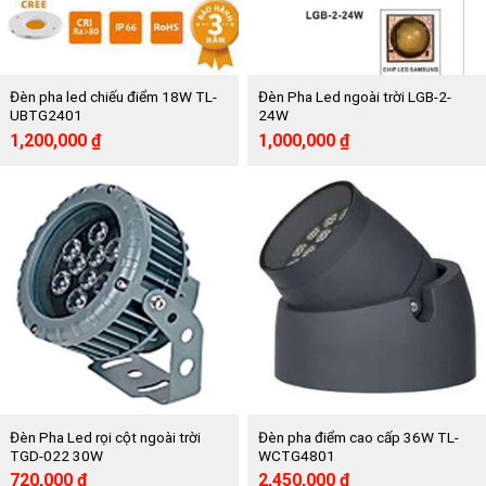
Đèn pha led chiếu điểm 18W TL-
Đèn Pha Led ngoài trời LGB-2-
UBTG2401
24W
Giá
Giá
Giá
Giá
1,200,000
₫
1,000,000
₫
gốc
hiện
gốc
hiện
là:
tại
là:
tại
2,449,000 ₫.
là:
2,070,000 ₫.
là:
1,200,000 ₫.
1,000,000 ₫.
Đèn Pha Led rọi cột ngoài trời
Đèn pha điểm cao cấp 36W TL-
TGD-022 30W
WCTG4801
Giá
Giá
Giá
Giá
720,000
₫
2,450,000
₫