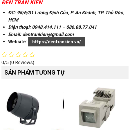
ĐÈN TRẦN KIÊN
ĐC: 95/6/31 Lương Định Của, P. An Khánh, TP. Thủ Đức,
HCM
Điện thoại: 0948.414.111 – 086.88.77.041
Email: dentrankien@gmail.com
Website:
https://dentrankien.vn/
0/5
(0 Reviews)
SẢN PHẨM TƯƠNG TỰ