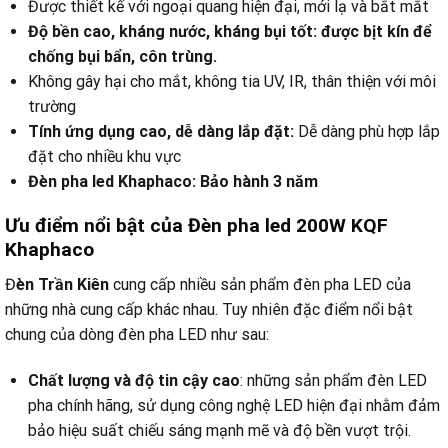
Được thiết kế với ngoại quang hiện đại, mới lạ và bắt mắt
Độ bền cao, kháng nước, kháng bụi tốt: được bịt kín để
chống bụi bẩn, côn trùng.
Không gây hại cho mắt, không tia UV, IR, thân thiện với môi
trường
Tính ứng dụng cao, dễ dàng lắp đặt:
Dễ dàng phù hợp lắp
đặt cho nhiều khu vực
Đèn pha led Khaphaco: Bảo hành 3 năm
Ưu điểm nổi bật của
Đèn pha led 200W KQF
Khaphaco
Đ
èn Trần Kiên
cung cấp nhiều sản phẩm đèn pha LED của
những nhà cung cấp khác nhau. Tuy nhiên đặc điểm nổi bật
chung của dòng đèn pha LED như sau:
Chất lượng và độ tin cậy cao
: những sản phẩm đèn LED
pha chính hãng, sử dụng công nghệ LED hiện đại nhằm đảm
bảo hiệu suất chiếu sáng mạnh mẽ và độ bền vượt trội.