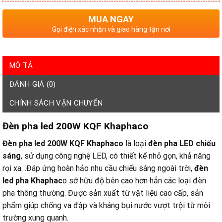
MUA NGAY
Gọi điện xác nhận và giao hàng tận nơi
MÔ TẢ
ĐÁNH GIÁ (0)
CHÍNH SÁCH VẬN CHUYỂN
Đèn pha led 200W KQF Khaphaco
Đèn pha led 200W KQF Khaphaco
là loại
đèn pha LED chiếu
sáng
, sử dụng công nghệ LED, có thiết kế nhỏ gọn, khả năng
rọi xa…Đáp ứng hoàn hảo nhu cầu chiếu sáng ngoài trời,
đèn
led pha Khaphac
o sở hữu độ bên cao hơn hẳn các loại đèn
pha thông thường. Được sản xuất từ vật liệu cao cấp, sản
phẩm giúp chống va đập và kháng bụi nước vượt trội từ môi
trường xung quanh.