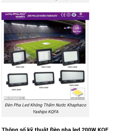
Đèn Pha Led Không Thấm Nước Khaphaco
Yaships KQFA
Thông số kỹ thuật
Đèn pha led 200W KQF