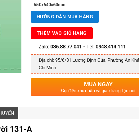
550x640x60mm
HƯỚNG DẪN MUA HÀNG
THÊM VÀO GIỎ HÀNG
Zalo:
086.88.77.041
- Tel:
0948.414.111
Địa chỉ: 95/6/31 Lương Định Của, Phường An Khá
Chí Minh
MUA NGAY
Gọi điện xác nhận và giao hàng tận nơi
CHUYỂN
rời 131-A