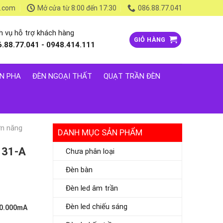
l.com
Mở cửa từ 8:00 đến 17:30
086.88.77.041
h vụ hỗ trợ khách hàng
GIỎ HÀNG
6.88.77.041 - 0948.414.111
N PHA
ĐÈN NGOẠI THẤT
QUẠT TRẦN ĐÈN
ờn năng
DANH MỤC SẢN PHẨM
131-A
Chưa phân loại
Đèn bàn
Đèn led âm trần
Đèn led chiếu sáng
20.000mA