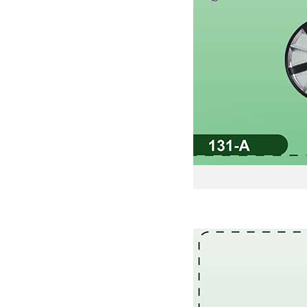
Đèn nă