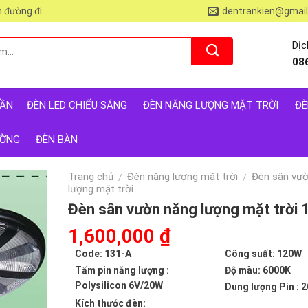
 đường đi
dentrankien@gmai
Dịc
08
RẦN
ĐÈN LED CHIẾU SÁNG
ĐÈN NĂNG LƯỢNG MẶT TRỜI
ĐÈ
ƯỜNG
ĐÈN BÀN
Trang chủ
Đèn năng lượng mặt trời
Đèn sân vư
/
/
lượng mặt trời
Đèn sân vườn năng lượng mặt trời 
Giá
1,600,000
₫
Giá
gốc
hiện
Code: 131-A
Công suất: 120W
là:
tại
Tấm pin năng lượng :
Độ màu: 6000K
3,277,000 ₫.
là:
Polysilicon 6V/20W
Dung lượng Pin : 
1,600,000 ₫.
Kích thước đèn: