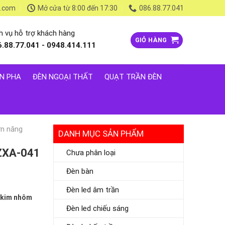
l.com
Mở cửa từ 8:00 đến 17:30
086.88.77.041
h vụ hỗ trợ khách hàng
GIỎ HÀNG
6.88.77.041 - 0948.414.111
N PHA
ĐÈN NGOẠI THẤT
QUẠT TRẦN ĐÈN
ờn năng
DANH MỤC SẢN PHẨM
 ZXA-041
Chưa phân loại
Đèn bàn
Đèn led âm trần
p kim nhôm
Đèn led chiếu sáng