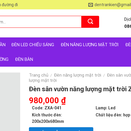
 đường đi
dentrankien@gmai
Dịc
08
RẦN
ĐÈN LED CHIẾU SÁNG
ĐÈN NĂNG LƯỢNG MẶT TRỜI
ĐÈ
ƯỜNG
ĐÈN BÀN
Trang chủ
Đèn năng lượng mặt trời
Đèn sân vư
/
/
lượng mặt trời
Đèn sân vườn năng lượng mặt trời
Giá
980,000
₫
Giá
gốc
hiện
Code: ZXA-041
Lamp: Led
là:
tại
Kích thước đèn:
Chất liệu đèn: hợ
1,988,000 ₫.
là:
200x200x680mm
980,000 ₫.