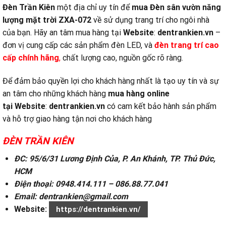
Đèn Trần Kiên
một địa chỉ uy tín để
mua Đèn sân vườn năng
lượng mặt trời ZXA-072
về sử dụng trang trí cho ngôi nhà
của bạn. Hãy an tâm mua hàng tại
Website
:
dentrankien.vn
–
đơn vị cung cấp các sản phẩm đèn LED, và
đ
èn trang trí cao
cấp chính hãng
,
chất lượng cao, nguồn gốc rõ ràng.
Để đảm bảo quyền lợi cho khách hàng nhất là tạo uy tín và sự
an tâm cho những khách hàng
mua hàng online
tại
Website
:
dentrankien.vn
có cam kết bảo hành sản phẩm
và hỗ trợ giao hàng tận nơi cho khách hàng
ĐÈN TRẦN KIÊN
ĐC: 95/6/31 Lương Định Của, P. An Khánh, TP. Thủ Đức,
HCM
Điện thoại: 0948.414.111 – 086.88.77.041
Email: dentrankien@gmail.com
Website:
https://dentrankien.vn/