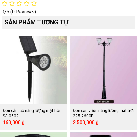
0/5
(0 Reviews)
SẢN PHẨM TƯƠNG TỰ
Đèn cắm cỏ năng lượng mặt trời
Đèn sân vườn năng lượng mặt trời
SS-0502
225-2600B
Giá
Giá
Giá
Giá
160,000
₫
2,500,000
₫
gốc
hiện
gốc
hiện
là:
tại
là:
tại
319,000 ₫.
là:
5,040,000 ₫.
là: