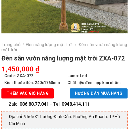
Trang chủ
Đèn năng lượng mặt trời
Đèn sân vườn năng lượng
/
/
mặt trời
Đèn sân vườn năng lượng mặt trời ZXA-072
Giá
Giá
1,450,000
₫
gốc
hiện
Code: ZXA-072
Lamp: Led
là:
tại
Kích thước đèn: 240x1760mm
Chất liệu đèn: hợp kim nhôm
2,940,000 ₫.
là:
THÊM VÀO GIỎ HÀNG
HƯỚNG DẪN MUA HÀNG
1,450,000 ₫.
Zalo:
086.88.77.041
- Tel:
0948.414.111
Địa chỉ: 95/6/31 Lương Định Của, Phường An Khánh, TP.Hồ
Chí Minh