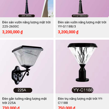
Đèn sân vườn năng lượng mặt trời
Đèn sân vườn năng lượng mặt trời
225-2600C
YY-G1188/3
Giá
Giá
Giá
Giá
3,200,000
₫
3,200,000
₫
gốc
hiện
gốc
hiện
là:
tại
là:
tại
6,500,000 ₫.
là:
6,450,000 ₫.
là:
3,200,000 ₫.
3,200,000 ₫.
Đèn gắn tường năng lượng mặt
Đèn trụ năng lượng mặt trời YY-
trời 225A
C1188
Giá
Giá
Giá
Giá
730,000
₫
750,000
₫