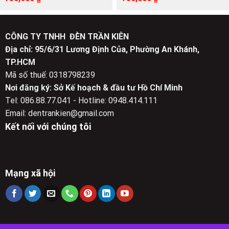
gốc
hiện
gốc
hiện
là:
tại
là:
tại
1,470,000 ₫.
là:
1,500,000 ₫.
là:
730,000 ₫.
750,000 ₫.
CÔNG TY TNHH ĐÈN TRẦN KIÊN
Địa chỉ: 95/6/31 Lương Định Của, Phường An Khánh,
TP.HCM
Mã số thuế: 0318798239
Nơi đăng ký: Sở Kế hoạch & đầu tư Hồ Chí Minh
Tel: 086.88.77.041 - Hotline: 0948.414.111
Email: dentrankien@gmail.com
Kết nối với chúng tôi
Mạng xã hội