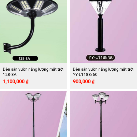
160,000 ₫.
2,500,000 ₫.
Đèn sân vườn năng lượng mặt trời
Đèn sân vườn năng lượng mặt trời
128-8A
YY-L1188/60
Giá
Giá
Giá
Giá
1,100,000
₫
900,000
₫
gốc
hiện
gốc
hiện
là:
tại
là:
tại
2,204,000 ₫.
là:
1,800,000 ₫.
là:
1,100,000 ₫.
900,000 ₫.