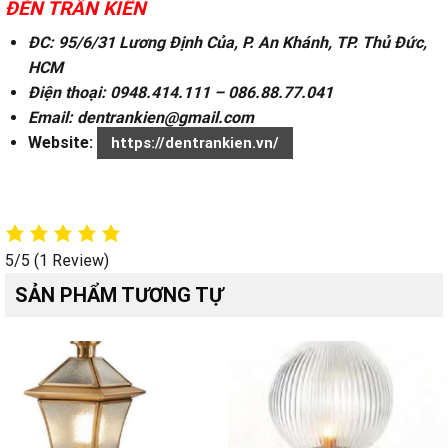
ĐÈN TRẦN KIÊN
ĐC: 95/6/31 Lương Định Của, P. An Khánh, TP. Thủ Đức,
HCM
Điện thoại: 0948.414.111 – 086.88.77.041
Email: dentrankien@gmail.com
Website:
https://dentrankien.vn/
5/5
(1 Review)
SẢN PHẨM TƯƠNG TỰ