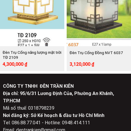
Đèn Trụ Cổng năng lượng mặt trời
Đèn Trụ Cổng Đồng NVT 6037
TĐ 2109
Giá
Giá
Giá
Giá
4,300,000
₫
3,120,000
₫
gốc
hiện
gốc
hiện
là:
tại
là:
tại
8,640,000 ₫.
là:
5,680,000 ₫.
là:
4,300,000 ₫.
3,120,000 ₫.
CÔNG TY TNHH ĐÈN TRẦN KIÊN
Địa chỉ: 95/6/31 Lương Định Của, Phường An Khánh,
TP.HCM
Mã số thuế: 0318798239
Nơi đăng ký: Sở Kế hoạch & đầu tư Hồ Chí Minh
Tel: 086.88.77.041 - Hotline: 0948.414.111
Email: dentrankien@gmail.com