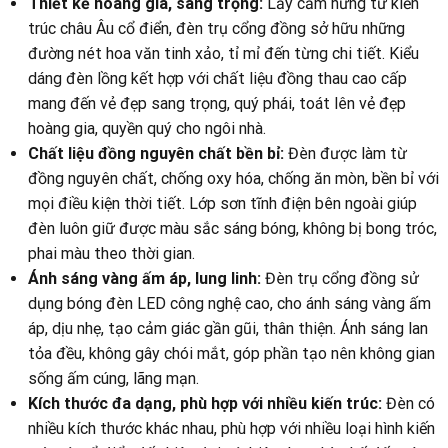
Thiết kế hoàng gia, sang trọng:
Lấy cảm hứng từ kiến
trúc châu Âu cổ điển, đèn trụ cổng đồng sở hữu những
đường nét hoa văn tinh xảo, tỉ mỉ đến từng chi tiết. Kiểu
dáng đèn lồng kết hợp với chất liệu đồng thau cao cấp
mang đến vẻ đẹp sang trọng, quý phái, toát lên vẻ đẹp
hoàng gia, quyền quý cho ngôi nhà.
Chất liệu đồng nguyên chất bền bỉ:
Đèn được làm từ
đồng nguyên chất, chống oxy hóa, chống ăn mòn, bền bỉ với
mọi điều kiện thời tiết. Lớp sơn tĩnh điện bên ngoài giúp
đèn luôn giữ được màu sắc sáng bóng, không bị bong tróc,
phai màu theo thời gian.
Ánh sáng vàng ấm áp, lung linh:
Đèn trụ cổng đồng sử
dụng bóng đèn LED công nghệ cao, cho ánh sáng vàng ấm
áp, dịu nhẹ, tạo cảm giác gần gũi, thân thiện. Ánh sáng lan
tỏa đều, không gây chói mắt, góp phần tạo nên không gian
sống ấm cúng, lãng mạn.
Kích thước đa dạng, phù hợp với nhiều kiến trúc:
Đèn có
nhiều kích thước khác nhau, phù hợp với nhiều loại hình kiến