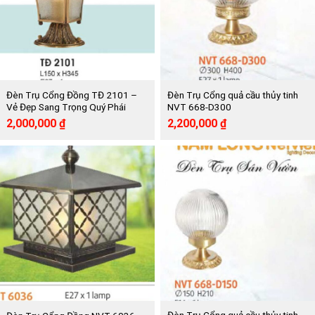
Đèn Trụ Cổng Đồng TĐ 2101 –
Đèn Trụ Cổng quả cầu thủy tinh
Vẻ Đẹp Sang Trọng Quý Phái
NVT 668-D300
Giá
Giá
Giá
Giá
2,000,000
₫
2,200,000
₫
gốc
hiện
gốc
hiện
là:
tại
là:
tại
4,020,000 ₫.
là:
4,020,000 ₫.
là:
2,000,000 ₫.
2,200,000 ₫.