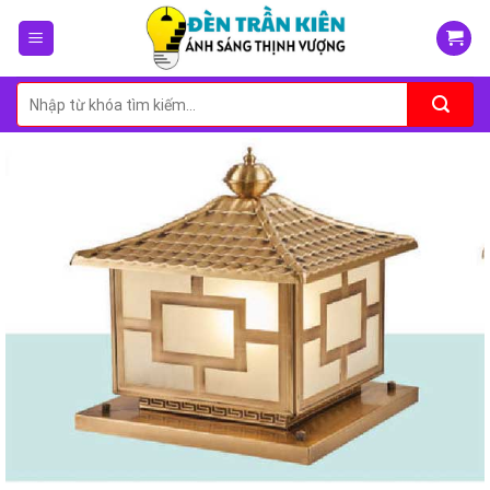
Skip
to
content
Tìm
kiếm: