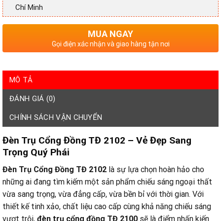
Chí Minh
MUA NGAY
Gọi điện xác nhận và giao hàng tận nơi
MÔ TẢ
ĐÁNH GIÁ (0)
CHÍNH SÁCH VẬN CHUYỂN
Đèn Trụ Cổng Đồng TĐ 2102 – Vẻ Đẹp Sang
Trọng Quý Phái
Đèn Trụ Cổng Đồng TĐ 2102
là sự lựa chọn hoàn hảo cho
những ai đang tìm kiếm một sản phẩm chiếu sáng ngoại thất
vừa sang trọng, vừa đẳng cấp, vừa bền bỉ với thời gian. Với
thiết kế tinh xảo, chất liệu cao cấp cùng khả năng chiếu sáng
vượt trội,
đèn trụ cổng đồng TĐ 2100
sẽ là điểm nhấn kiến