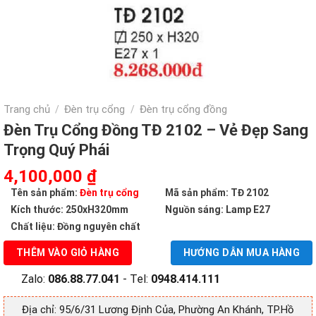
Trang chủ
Đèn trụ cổng
Đèn trụ cổng đồng
/
/
Đèn Trụ Cổng Đồng TĐ 2102 – Vẻ Đẹp Sang
Trọng Quý Phái
Giá
Giá
4,100,000
₫
gốc
hiện
Tên sản phẩm:
Đèn trụ cổng
Mã sản phẩm: TĐ 2102
là:
tại
Kích thước: 250xH320mm
Nguồn sáng: Lamp E27
8,268,000 ₫.
là:
Chất liệu: Đồng nguyên chất
4,100,000 ₫.
THÊM VÀO GIỎ HÀNG
HƯỚNG DẪN MUA HÀNG
Zalo:
086.88.77.041
- Tel:
0948.414.111
Địa chỉ: 95/6/31 Lương Định Của, Phường An Khánh, TP.Hồ