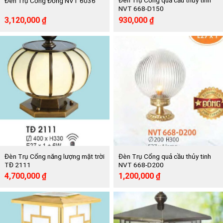
Đèn Trụ Cổng quả cầu thủy tinh
Đèn Trụ Cổng Đồng NVT 6036
NVT 668-D150
Giá
Giá
Giá
Giá
3,120,000
₫
930,000
₫
gốc
hiện
gốc
hiện
là:
tại
là:
tại
5,680,000 ₫.
là:
1,699,000 ₫.
là:
3,120,000 ₫.
930,000 ₫.
Đèn Trụ Cổng năng lượng mặt trời
Đèn Trụ Cổng quả cầu thủy tinh
TĐ 2111
NVT 668-D200
Giá
Giá
Giá
Giá
4,700,000
₫
1,200,000
₫
gốc
hiện
gốc
hiện
là:
tại
là:
tại
9,480,000 ₫.
là:
2,220,000 ₫.
là:
4,700,000 ₫.
1,200,000 ₫.