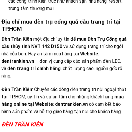
các công trình kiến trúc như khách sạn, nhà hàng, resort,
trung tâm thương mại…
Địa chỉ mua đèn trụ cổng quả cầu trang trí tại
TP.HCM
Đèn Trần Kiên
một địa chỉ uy tín để
mua Đèn Trụ Cổng quả
cầu thủy tinh NVT 142 D150
về sử dụng trang trí cho ngôi
nhà của bạn. Hãy an tâm mua hàng tại
Website:
dentrankien.vn
– đơn vị cung cấp các sản phẩm đèn LED,
và
đèn trang trí chính hãng
, chất lượng cao, nguồn gốc rõ
ràng.
Đèn Trần Kiên
: Chuyên các dòng đèn trang trí nội ngoại thất
tại TP.HCM, uy tín và sự an tâm cho những khách hàng
mua
hàng online tại
Website
:
dentrankien.vn
có cam kết bảo
hành sản phẩm và hỗ trợ giao hàng tận nơi cho khách hàng
ĐÈN TRẦN KIÊN