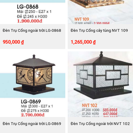
Đèn Trụ Cổng ngoài trời LG-0868
Đèn Trụ Cổng cây tùng NVT 109
Giá
Giá
Giá
Giá
950,000
₫
1,265,000
₫
gốc
hiện
gốc
hiện
là:
tại
là:
tại
1,900,000 ₫.
là:
2,300,000 ₫.
là:
950,000 ₫.
1,265,000 ₫.
Đèn Trụ Cổng ngoài trời LG-0869
Đèn Trụ Cổng ngoài trời NVT 102