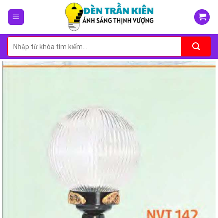
Skip
to
content
Tìm
kiếm: