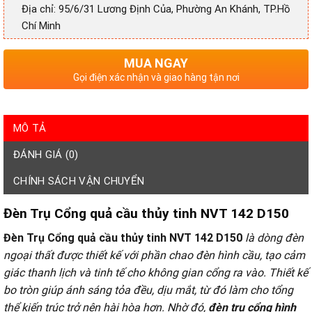
Địa chỉ: 95/6/31 Lương Định Của, Phường An Khánh, TP.Hồ
Chí Minh
MUA NGAY
Gọi điện xác nhận và giao hàng tận nơi
MÔ TẢ
ĐÁNH GIÁ (0)
CHÍNH SÁCH VẬN CHUYỂN
Đèn Trụ C
ổng quả cầu thủy tinh
NVT 142 D150
Đèn Trụ C
ổng quả cầu thủy tinh
NVT 142 D150
là dòng đèn
ngoại thất được thiết kế với phần chao đèn hình cầu, tạo cảm
giác thanh lịch và tinh tế cho không gian cổng ra vào. Thiết kế
bo tròn giúp ánh sáng tỏa đều, dịu mắt, từ đó làm cho tổng
thể kiến trúc trở nên hài hòa hơn. Nhờ đó,
đèn trụ cổng hình