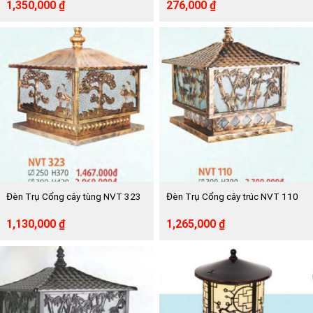
Giá
Giá
Giá
Giá
1,350,000
₫
276,000
₫
gốc
hiện
gốc
hiện
là:
tại
là:
tại
2,700,000 ₫.
là:
503,000 ₫.
là:
1,350,000 ₫.
276,000 ₫.
Đèn Trụ Cổng cây tùng NVT 323
Đèn Trụ Cổng cây trúc NVT 110
Giá
Giá
Giá
Giá
1,130,000
₫
1,265,000
₫
gốc
hiện
gốc
hiện
là:
tại
là:
tại
2,060,000 ₫.
là:
2,300,000 ₫.
là:
1,130,000 ₫.
1,265,000 ₫.