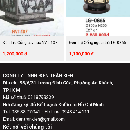
Đèn Trụ Cổng cây trúc NVT 107
Đèn Trụ Cổng ngoài trời LG-0865
Giá
Giá
Giá
Giá
1,200,000
₫
1,100,000
₫
gốc
hiện
gốc
hiện
là:
tại
là:
tại
2,190,000 ₫.
là:
2,280,000 ₫.
là:
1,200,000 ₫.
1,100,000 ₫.
CÔNG TY TNHH ĐÈN TRẦN KIÊN
Địa chỉ: 95/6/31 Lương Định Của, Phường An Khánh,
TP.HCM
Mã số thuế: 0318798239
Nơi đăng ký: Sở Kế hoạch & đầu tư Hồ Chí Minh
Tel: 086.88.77.041 - Hotline: 0948.414.111
Email: dentrankien@gmail.com
Kết nối với chúng tôi