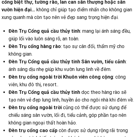
cổng biệt thự, tường rào, lan can sân thượng hoặc sân
vườn hiện đại…
không chỉ giúp tạo điểm nhấn cho không gian
xung quanh mà còn tạo nên vẻ đẹp sang trọng hiện đại.
Đèn Trụ C
ổng quả cầu thủy tinh
: mang lại ánh sáng đều,
giúp lối vào luôn sáng rõ, an toàn.
Đèn Trụ cổng hàng rào
: tạo sự cân đối, thẩm mỹ cho
không gian.
Đèn Trụ Cổng quả cầu thủy tinh Sân vườn, tiểu cảnh
:
ánh sáng dịu nhẹ giúp khu vườn lung linh về đêm.
Đèn trụ cổng ngoài trời Khuôn viên công cộng
: công
viên, khu đô thị, resort..
Đèn Trụ C
ổng quả cầu thủy tinh
dọc theo hàng rào sẽ
tạo nên vẻ đẹp lung linh, huyền ảo cho ngôi nhà khi đêm về.
Đèn trụ cổng ngoài trời
cũng có thể được sử dụng để
chiếu sáng sân vườn, lối đi, tiểu cảnh, góp phần tạo nên
không gian ngoại thất hoàn hảo.
Đèn trụ cổng cao cấp
còn được sử dụng rộng rãi trong