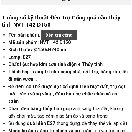
Thông số kỹ thuật Đèn Trụ Cổng quả cầu thủy
tinh NVT 142 D150
Tên sản phẩm:
Đèn trụ cổng
Mã sản phẩm: NVT 142 D150
Kích thước:
Ø150xH240mm
Lamp: E27
Chất liệu: hợp kim sơn tĩnh điện + Thủy tinh
Thích hợp trang trí cho cổng nhà, cột trụ, hàng rào, lối
đi sân vườn…
Đế đèn: có thể được đặt cố định trên mặt đất, trụ cột
một cách vững vàng, đảm bảo sự chắc chắn và an
toàn.
Chao đèn bằng thủy tinh
giúp ánh sáng tỏa đều, không
gây chói mắt, tạo cảm giác ấm áp và sang trọng.
Sử dụng
đuôi đèn E27
thông dụng, dễ thay thế và lắp đặt.
Mang lại ánh sáng tự nhiên và an toàn:
có vai trò quan