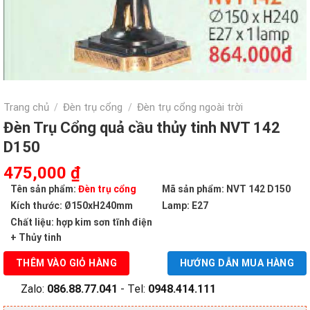
Trang chủ
Đèn trụ cổng
Đèn trụ cổng ngoài trời
/
/
Đèn Trụ Cổng quả cầu thủy tinh NVT 142
D150
Giá
Giá
475,000
₫
gốc
hiện
Tên sản phẩm:
Đèn trụ cổng
Mã sản phẩm: NVT 142 D150
là:
tại
Kích thước:
Ø150xH240mm
Lamp: E27
864,000 ₫.
là:
Chất liệu: hợp kim sơn tĩnh điện
475,000 ₫.
+ Thủy tinh
THÊM VÀO GIỎ HÀNG
HƯỚNG DẪN MUA HÀNG
Zalo:
086.88.77.041
- Tel:
0948.414.111