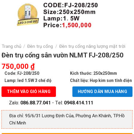
Trang chủ
Đèn trụ cổng
Đèn trụ cổng năng lượng mặt trời
/
/
Đèn trụ cổng sân vườn NLMT FJ-208/250
Giá
Giá
750,000
₫
gốc
hiện
Code: FJ-208/250
Kích thước: 250x250mm
là:
tại
Lamp: led 1.5W
3 chế độ
Chất liệu: Hơp kim sơn tĩnh điện
1,500,000 ₫.
là:
THÊM VÀO GIỎ HÀNG
HƯỚNG DẪN MUA HÀNG
750,000 ₫.
Zalo:
086.88.77.041
- Tel:
0948.414.111
Địa chỉ: 95/6/31 Lương Định Của, Phường An Khánh, TP.Hồ
Chí Minh