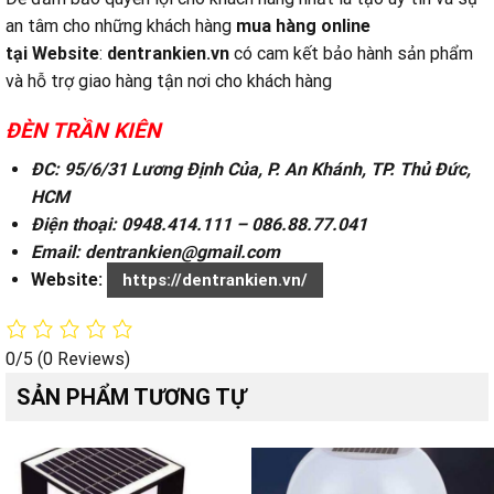
an tâm cho những khách hàng
mua hàng online
tại
Website
:
dentrankien.vn
có cam kết bảo hành sản phẩm
và hỗ trợ giao hàng tận nơi cho khách hàng
ĐÈN TRẦN KIÊN
ĐC: 95/6/31 Lương Định Của, P. An Khánh, TP. Thủ Đức,
HCM
Điện thoại: 0948.414.111 – 086.88.77.041
Email: dentrankien@gmail.com
Website:
https://dentrankien.vn/
0/5
(0 Reviews)
SẢN PHẨM TƯƠNG TỰ