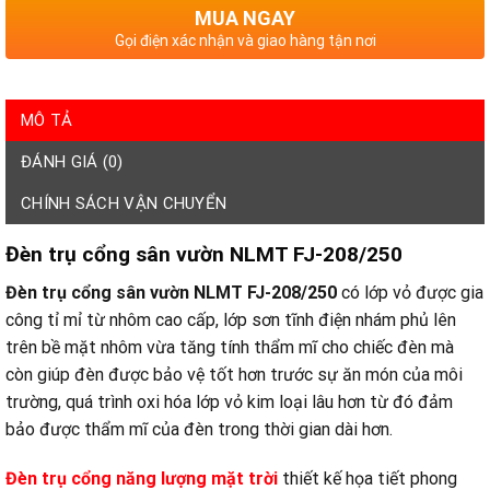
MUA NGAY
Gọi điện xác nhận và giao hàng tận nơi
MÔ TẢ
ĐÁNH GIÁ (0)
CHÍNH SÁCH VẬN CHUYỂN
Đèn trụ cổng sân vườn NLMT FJ-208/250
Đèn trụ cổng sân vườn NLMT FJ-208/250
có lớp vỏ được gia
công tỉ mỉ từ nhôm cao cấp, lớp sơn tĩnh điện nhám phủ lên
trên bề mặt nhôm vừa tăng tính thẩm mĩ cho chiếc đèn mà
còn giúp đèn được bảo vệ tốt hơn trước sự ăn món của môi
trường, quá trình oxi hóa lớp vỏ kim loại lâu hơn từ đó đảm
bảo được thẩm mĩ của đèn trong thời gian dài hơn.
Đèn trụ cổng năng lượng mặt trời
thiết kế họa tiết phong