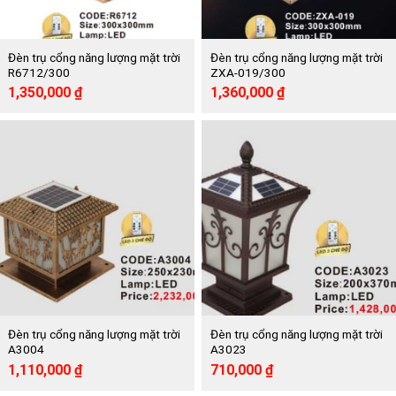
Đèn trụ cổng năng lượng mặt trời
Đèn trụ cổng năng lượng mặt trời
R6712/300
ZXA-019/300
Giá
Giá
Giá
Giá
1,350,000
₫
1,360,000
₫
gốc
hiện
gốc
hiện
là:
tại
là:
tại
2,730,000 ₫.
là:
2,730,000 ₫.
là:
1,350,000 ₫.
1,360,000 ₫.
Đèn trụ cổng năng lượng mặt trời
Đèn trụ cổng năng lượng mặt trời
A3004
A3023
Giá
Giá
Giá
Giá
1,110,000
₫
710,000
₫
gốc
hiện
gốc
hiện