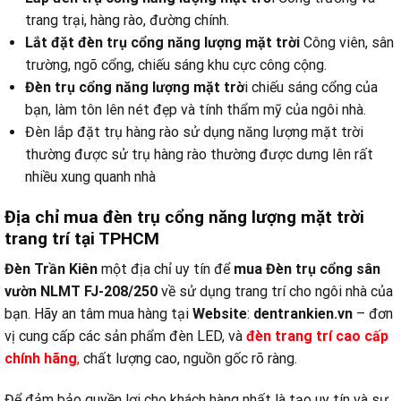
trang trại, hàng rào, đường chính.
Lắt đặt đèn trụ cổng năng lượng mặt trời
Công viên, sân
trường, ngõ cổng, chiếu sáng khu cực công cộng.
Đèn trụ cổng năng lượng mặt trờ
i chiếu sáng cổng của
bạn, làm tôn lên nét đẹp và tính thẩm mỹ của ngôi nhà.
Đèn lắp đặt trụ hàng rào sử dụng năng lượng mặt trời
thường được sử trụ hàng rào thường được dưng lên rất
nhiều xung quanh nhà
Địa chỉ mua đèn trụ cổng năng lượng mặt trời
trang trí tại TPHCM
Đèn Trần Kiên
một địa chỉ uy tín để
mua Đèn trụ cổng sân
vườn NLMT FJ-208/250
về sử dụng trang trí cho ngôi nhà của
bạn. Hãy an tâm mua hàng tại
Website
:
dentrankien.vn
– đơn
vị cung cấp các sản phẩm đèn LED, và
đ
èn trang trí cao cấp
chính hãng
,
chất lượng cao, nguồn gốc rõ ràng.
Để đảm bảo quyền lợi cho khách hàng nhất là tạo uy tín và sự