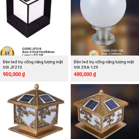
Đèn led trụ cổng năng lượng mặt
Đèn led trụ cổng năng lượng mặt
trời JF210
trời ZXA-129
Giá
Giá
Giá
Giá
950,000
₫
480,000
₫
gốc
hiện
gốc
hiện
là:
tại
là:
tại
1,900,000 ₫.
là:
960,000 ₫.
là:
950,000 ₫.
480,000 ₫.