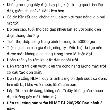
Không sử dụng dây điện hay phụ kiện trong quá trình lắp
đặt, giảm chi phí và tiết kiệm hơn
Có độ bền rất cao, chống chịu được với mưa nắng, gió bụi
rất tốt.
Độ bền cao, tuổi thọ cao gấp nhiều lần so với bóng đèn
điện thông thường.
Tuổi thọ thắp sáng trung bình thường từ 50000 giờ
Tiện nghi hơn cho gia đình,
công ty
… Đặc biệt là tạo nên
được
một không
gian sang
trọng theo lối hiện
đại
.
Hoàn toàn yên tâm khi đặt đèn ngoài trời.
Đèn trang trí, đèn vườn, đèn trụ cổng năng lượng mặt trời
có cấu tạo đơn giản.
Đèn trụ cổng NLMT duy trì ánh sáng ổn định suốt cả đêm,
làm nổi bật khu vườn hoặc lối đi của bạn.
Lắp đặt khá dễ dàng, không cần đi dây, không cần khoan
đục tường gây mất thẩm mỹ.
Đèn trụ cổng sân vườn NLMT FJ-208/250 Bảo hành 3
năm