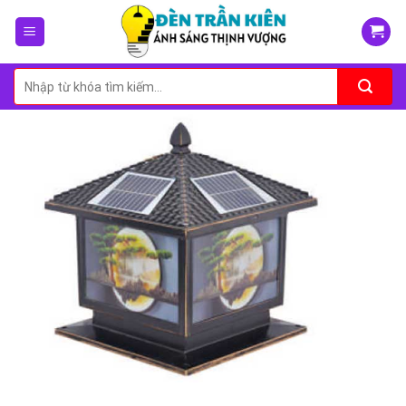
Skip
to
content
Tìm
kiếm: