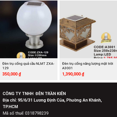
là:
tại
là:
tại
2,232,000 ₫.
là:
1,428,000 ₫.
là:
1,110,000 ₫.
710,000 ₫.
Đèn trụ cổng quả cầu NLMT ZXA-
Đèn trụ cổng năng lượng mặt trời
129
A3001
Giá
Giá
Giá
Giá
350,000
₫
1,390,000
₫
gốc
hiện
gốc
hiện
là:
tại
là:
tại
700,000 ₫.
là:
1,785,000 ₫.
là:
350,000 ₫.
1,390,000 ₫.
CÔNG TY TNHH ĐÈN TRẦN KIÊN
Địa chỉ: 95/6/31 Lương Định Của, Phường An Khánh,
TP.HCM
Mã số thuế: 0318798239