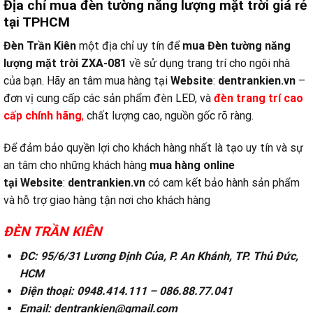
Địa chỉ mua đèn tường năng lượng mặt trời giá rẻ
tại TPHCM
Đèn Trần Kiên
một địa chỉ uy tín để
mua Đèn tường năng
lượng mặt trời ZXA-081
về sử dụng trang trí cho ngôi nhà
của bạn. Hãy an tâm mua hàng tại
Website
:
dentrankien.vn
–
đơn vị cung cấp các sản phẩm đèn LED, và
đ
èn trang trí cao
cấp chính hãng
,
chất lượng cao, nguồn gốc rõ ràng.
Để đảm bảo quyền lợi cho khách hàng nhất là tạo uy tín và sự
an tâm cho những khách hàng
mua hàng online
tại
Website
:
dentrankien.vn
có cam kết bảo hành sản phẩm
và hỗ trợ giao hàng tận nơi cho khách hàng
ĐÈN TRẦN KIÊN
ĐC: 95/6/31 Lương Định Của, P. An Khánh, TP. Thủ Đức,
HCM
Điện thoại: 0948.414.111 – 086.88.77.041
Email: dentrankien@gmail.com