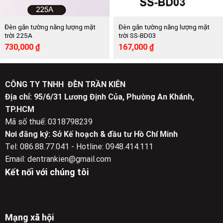
Đèn gắn tường năng lượng mặt
Đèn gắn tường năng lượng mặt
trời 225A
trời SS-BD03
Giá
Giá
Giá
Giá
730,000
₫
167,000
₫
gốc
hiện
gốc
hiện
là:
tại
là:
tại
1,470,000 ₫.
là:
334,000 ₫.
là:
730,000 ₫.
167,000 ₫.
CÔNG TY TNHH ĐÈN TRẦN KIÊN
Địa chỉ: 95/6/31 Lương Định Của, Phường An Khánh,
TP.HCM
Mã số thuế: 0318798239
Nơi đăng ký: Sở Kế hoạch & đầu tư Hồ Chí Minh
Tel: 086.88.77.041 - Hotline: 0948.414.111
Email: dentrankien@gmail.com
Kết nối với chúng tôi
Mạng xã hội