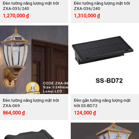
Đèn tường năng lượng mặt trời
Đèn tường năng lượng mặt trời
ZXA-035/240
ZXA-036/240
Giá
Giá
Giá
Giá
1,270,000
₫
1,310,000
₫
gốc
hiện
gốc
hiện
là:
tại
là:
tại
2,541,000 ₫.
là:
2,625,000 ₫.
là:
1,270,000 ₫.
1,310,000 ₫.
Đèn tường năng lượng mặt trời
Đèn gắn tường năng lượng mặt
ZXA-069
trời SS-BD72
Giá
Giá
Giá
Giá
864,000
₫
124,000
₫
gốc
hiện
gốc
hiện
là:
tại
là:
tại
1,728,000 ₫.
là:
247,000 ₫.
là:
864,000 ₫.
124,000 ₫.