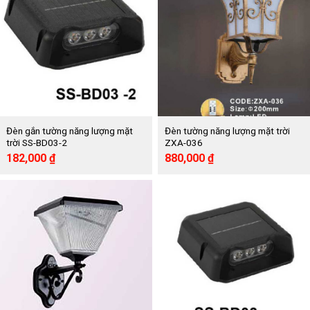
Đèn gắn tường năng lượng mặt
Đèn tường năng lượng mặt trời
trời SS-BD03-2
ZXA-036
Giá
Giá
Giá
Giá
182,000
₫
880,000
₫
gốc
hiện
gốc
hiện
là:
tại
là:
tại
363,000 ₫.
là:
1,772,000 ₫.
là:
182,000 ₫.
880,000 ₫.