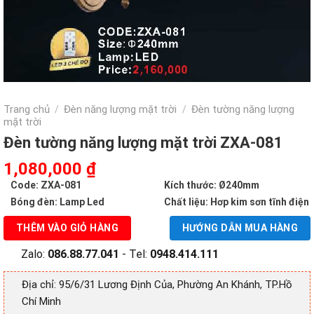
Trang chủ
Đèn năng lượng mặt trời
Đèn tường năng lượng
/
/
mặt trời
Đèn tường năng lượng mặt trời ZXA-081
Giá
Giá
1,080,000
₫
gốc
hiện
Code: ZXA-081
Kích thước: Ø240mm
là:
tại
Bóng đèn: Lamp Led
Chất liệu: Hơp kim sơn tĩnh điện
2,160,000 ₫.
là:
THÊM VÀO GIỎ HÀNG
HƯỚNG DẪN MUA HÀNG
1,080,000 ₫.
Zalo:
086.88.77.041
- Tel:
0948.414.111
Địa chỉ: 95/6/31 Lương Định Của, Phường An Khánh, TP.Hồ
Chí Minh