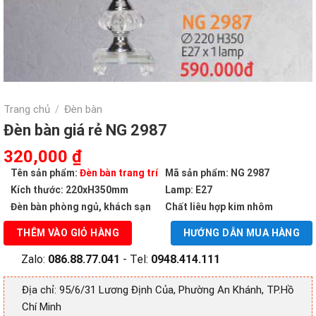
Trang chủ
Đèn bàn
/
Đèn bàn giá rẻ NG 2987
Giá
Giá
320,000
₫
gốc
hiện
Tên sản phẩm:
Đèn bàn trang trí
Mã sản phẩm: NG 2987
là:
tại
Kích thước: 220xH350mm
Lamp: E27
590,000 ₫.
là:
Đèn bàn phòng ngủ, khách sạn
Chất liêu hợp kim nhôm
320,000 ₫.
THÊM VÀO GIỎ HÀNG
HƯỚNG DẪN MUA HÀNG
Zalo:
086.88.77.041
- Tel:
0948.414.111
Địa chỉ: 95/6/31 Lương Định Của, Phường An Khánh, TP.Hồ
Chí Minh