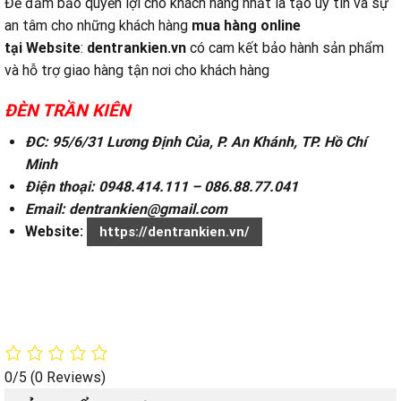
Để đảm bảo quyền lợi cho khách hàng nhất là tạo uy tín và sự
an tâm cho những khách hàng
mua hàng online
tại
Website
:
dentrankien.vn
có cam kết bảo hành sản phẩm
và hỗ trợ giao hàng tận nơi cho khách hàng
ĐÈN TRẦN KIÊN
ĐC: 95/6/31 Lương Định Của, P. An Khánh, TP. Hồ Chí
Minh
Điện thoại: 0948.414.111 – 086.88.77.041
Email: dentrankien@gmail.com
Website:
https://dentrankien.vn/
0/5
(0 Reviews)