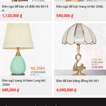
Đèn ngủ để bàn cổ điển NG 8019
Đèn ngủ để bàn trang trí NG 2086
A
Giá
Giá
Giá
Giá
1,120,000
₫
540,000
₫
gốc
hiện
gốc
hiện
là:
tại
là:
tại
2,040,000 ₫.
là:
990,000 ₫.
là:
1,120,000 ₫.
540,000 ₫.
Đèn ngủ trang trí Nam Long NG
Đèn để bàn bằng đồng NG 001
2084
Giá
Giá
Giá
Giá
685,000
₫
4,690,000
₫
gốc
hiện
gốc
hiện
là:
tại
là:
tại
1,253,000 ₫.
là:
8,530,000 ₫.
là:
685,000 ₫.
4,690,000 ₫.