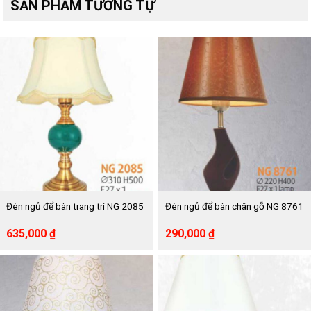
SẢN PHẨM TƯƠNG TỰ
Đèn ngủ để bàn trang trí NG 2085
Đèn ngủ để bàn chân gỗ NG 8761
Giá
Giá
Giá
Giá
635,000
₫
290,000
₫
gốc
hiện
gốc
hiện
là:
tại
là:
tại
1,158,000 ₫.
là:
526,000 ₫.
là:
635,000 ₫.
290,000 ₫.