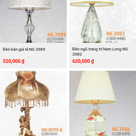
Đèn ngủ trang trí Nam Long NG
Đèn bàn giá rẻ NG 2989
2082
Giá
Giá
Giá
Giá
320,000
₫
620,000
₫
gốc
hiện
gốc
hiện
là:
tại
là:
tại
590,000 ₫.
là:
1,132,000 ₫.
là:
320,000 ₫.
620,000 ₫.