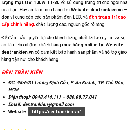
lượng mặt trời 100W TT-30
về sử dụng trang trí cho ngôi nhà
của bạn. Hãy an tâm mua hàng tại
Website
:
dentrankien.vn
–
đơn vị cung cấp các sản phẩm đèn LED, và
đ
èn trang trí cao
cấp chính hãng
,
chất lượng cao, nguồn gốc rõ ràng.
Để đảm bảo quyền lợi cho khách hàng nhất là tạo uy tín và sự
an tâm cho những khách hàng
mua hàng online tại
Website
:
dentrankien.vn
có cam kết bảo hành sản phẩm và hỗ trợ giao
hàng tận nơi cho khách hàng
ĐÈN TRẦN KIÊN
ĐC: 95/6/31 Lương Định Của, P. An Khánh, TP. Thủ Đức,
HCM
Điện thoại: 0948.414.111 – 086.88.77.041
Email: dentrankien@gmail.com
Website:
https://dentrankien.vn/