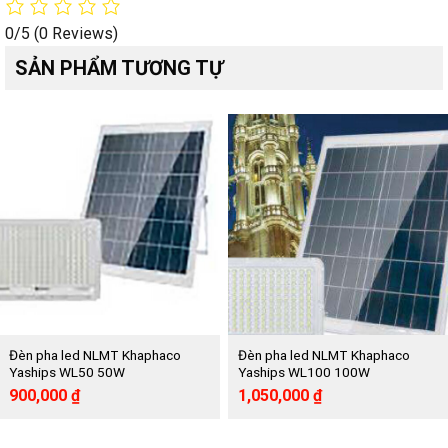
0/5
(0 Reviews)
SẢN PHẨM TƯƠNG TỰ
Đèn pha led NLMT Khaphaco
Đèn pha led NLMT Khaphaco
Yaships WL50 50W
Yaships WL100 100W
Giá
Giá
Giá
Giá
900,000
₫
1,050,000
₫
gốc
hiện
gốc
hiện
là:
tại
là:
tại
1,920,000 ₫.
là:
2,295,000 ₫.
là: