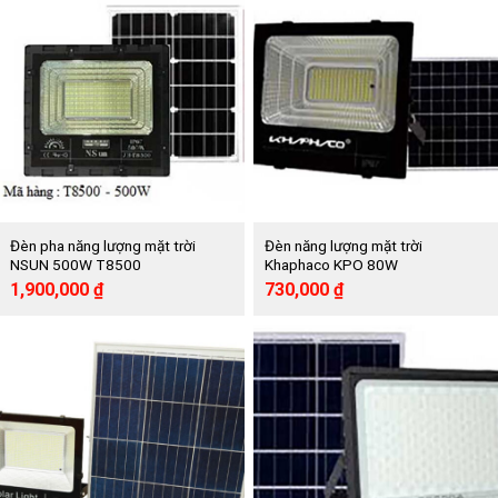
900,000 ₫.
1,050,000 ₫.
Đèn pha năng lượng mặt trời
Đèn năng lượng mặt trời
NSUN 500W T8500
Khaphaco KPO 80W
Giá
Giá
Giá
Giá
1,900,000
₫
730,000
₫
gốc
hiện
gốc
hiện
là:
tại
là:
tại
3,875,000 ₫.
là:
1,620,000 ₫.
là:
1,900,000 ₫.
730,000 ₫.