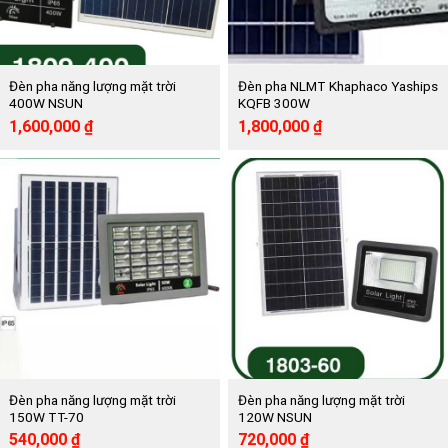
Đèn pha năng lượng mặt trời
Đèn pha NLMT Khaphaco Yaships
400W NSUN
KQFB 300W
Giá
Giá
Giá
Giá
1,600,000
₫
1,800,000
₫
gốc
hiện
gốc
hiện
là:
tại
là:
tại
3,396,000 ₫.
là:
3,885,000 ₫.
là:
1,600,000 ₫.
1,800,000 ₫.
Đèn pha năng lượng mặt trời
Đèn pha năng lượng mặt trời
150W TT-70
120W NSUN
Giá
Giá
Giá
Giá
540,000
₫
720,000
₫