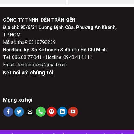
gốc
hiện
gốc
hiện
là:
tại
là:
tại
1,086,000 ₫.
là:
1,560,000 ₫.
là:
540,000 ₫.
720,000 ₫.
CÔNG TY TNHH ĐÈN TRẦN KIÊN
Địa chỉ: 95/6/31 Lương Định Của, Phường An Khánh,
TP.HCM
Mã số thuế: 0318798239
Nơi đăng ký: Sở Kế hoạch & đầu tư Hồ Chí Minh
Tel: 086.88.77.041 - Hotline: 0948.414.111
Email: dentrankien@gmail.com
Kết nối với chúng tôi
Mạng xã hội