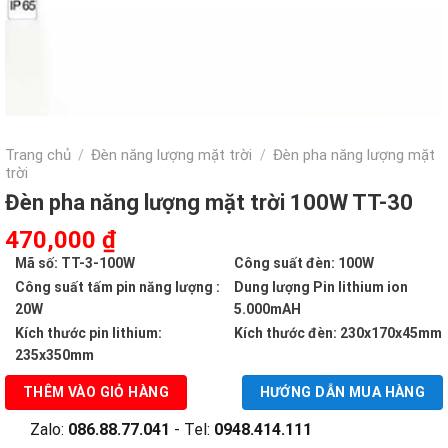
Trang chủ
Đèn năng lượng mặt trời
Đèn pha năng lượng mặt
/
/
trời
Đèn pha năng lượng mặt trời 100W TT-30
Giá
Giá
470,000
₫
gốc
hiện
Mã số: TT-3-100W
Công suất đèn: 100W
là:
tại
Công suất tấm pin năng lượng :
Dung lượng Pin lithium ion
942,000 ₫.
là:
20W
5.000mAH
470,000 ₫.
Kích thước pin lithium:
Kích thước đèn: 230x170x45mm
235x350mm
THÊM VÀO GIỎ HÀNG
HƯỚNG DẪN MUA HÀNG
Zalo:
086.88.77.041
- Tel:
0948.414.111