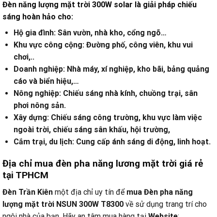
Đèn năng lượng mặt trời 300W solar là giải pháp chiếu
sáng hoàn hảo cho:
Hộ gia đình: Sân vườn, nhà kho, cổng ngõ…
Khu vực công cộng: Đường phố, công viên, khu vui
chơi,..
Doanh nghiệp: Nhà máy, xí nghiệp, kho bãi, bảng quảng
cáo và biển hiệu,…
Nông nghiệp: Chiếu sáng nhà kính, chuồng trại, sân
phơi nông sản.
Xây dựng: Chiếu sáng công trường, khu vực làm việc
ngoài trời, chiếu sáng sân khấu, hội trường,
Cắm trại, du lịch: Cung cấp ánh sáng di động, linh hoạt.
Địa chỉ mua đèn pha năng lương mặt trời giá rẻ
tại TPHCM
Đèn Trần Kiên
một địa chỉ uy tín để
mua Đèn pha năng
lượng mặt trời NSUN 300W T8300
về sử dụng trang trí cho
ngôi nhà của bạn. Hãy an tâm mua hàng tại
Website
: