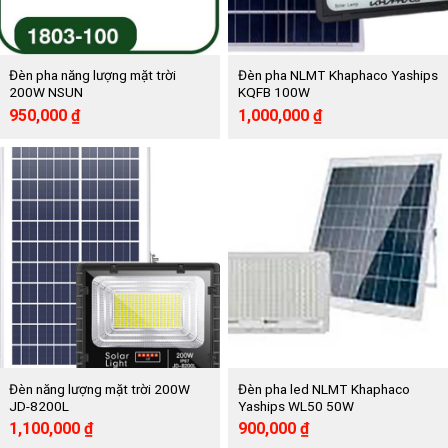
Đèn pha năng lượng mặt trời
Đèn pha NLMT Khaphaco Yaships
200W NSUN
KQFB 100W
Giá
Giá
Giá
Giá
950,000
₫
1,000,000
₫
gốc
hiện
gốc
hiện
là:
tại
là:
tại
2,040,000 ₫.
là:
2,325,000 ₫.
là:
950,000 ₫.
1,000,000 ₫.
Đèn năng lượng mặt trời 200W
Đèn pha led NLMT Khaphaco
JD-8200L
Yaships WL50 50W
Giá
Giá
Giá
Giá
1,100,000
₫
900,000
₫
gốc
hiện
gốc
hiện