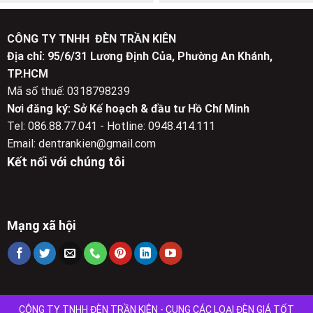
là:
tại
là:
tại
1,950,000 ₫.
là:
1,920,000 ₫.
là:
1,100,000 ₫.
900,000 ₫.
CÔNG TY TNHH ĐÈN TRẦN KIÊN
Địa chỉ: 95/6/31 Lương Định Của, Phường An Khánh,
TP.HCM
Mã số thuế: 0318798239
Nơi đăng ký: Sở Kế hoạch & đầu tư Hồ Chí Minh
Tel: 086.88.77.041 - Hotline: 0948.414.111
Email: dentrankien@gmail.com
Kết nối với chúng tôi
Mạng xã hội
CÔNG TY TNHH ĐÈN TRẦN KIÊN - CUNG CÁC LOẠI ĐÈN GIÁ TỐT