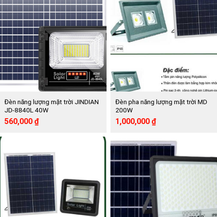
Đèn năng lượng mặt trời JINDIAN
Đèn pha năng lượng mặt trời MD
JD-8840L 40W
200W
Giá
Giá
Giá
Giá
560,000
₫
1,000,000
₫
gốc
hiện
gốc
hiện
là:
tại
là:
tại
880,000 ₫.
là:
2,052,000 ₫.
là:
560,000 ₫.
1,000,000 ₫.