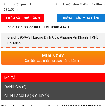
1,500,000 ₫.
Kích thước pin lithium:
Kích thước đèn: 370x330x70mm
690x55mm.
THÊM VÀO GIỎ HÀNG
HƯỚNG DẪN MUA HÀNG
Zalo:
086.88.77.041
- Tel:
0948.414.111
Địa chỉ: 95/6/31 Lương Định Của, Phường An Khánh, TP.Hồ
Chí Minh
MUA NGAY
Gọi điện xác nhận và giao hàng tận nơi
MÔ TẢ
ĐÁNH GIÁ (0)
CHÍNH SÁCH VẬN CHUYỂN