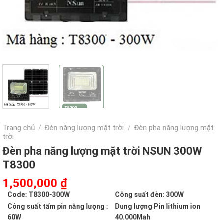
Trang chủ
Đèn năng lượng mặt trời
Đèn pha năng lượng mặt
/
/
trời
Đèn pha năng lượng mặt trời NSUN 300W
T8300
Giá
Giá
1,500,000
₫
gốc
hiện
Code: T8300-300W
Công suất đèn: 300W
là:
tại
Công suất tấm pin năng lượng :
Dung lượng Pin lithium ion
3,062,000 ₫.
là:
60W
40.000Mah