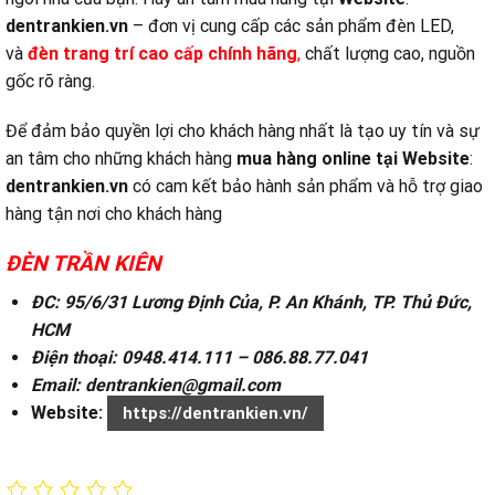
dentrankien.vn
– đơn vị cung cấp các sản phẩm đèn LED,
và
đ
èn trang trí cao cấp chính hãng
,
chất lượng cao, nguồn
gốc rõ ràng.
Để đảm bảo quyền lợi cho khách hàng nhất là tạo uy tín và sự
an tâm cho những khách hàng
mua hàng online tại
Website
:
dentrankien.vn
có cam kết bảo hành sản phẩm và hỗ trợ giao
hàng tận nơi cho khách hàng
ĐÈN TRẦN KIÊN
ĐC: 95/6/31 Lương Định Của, P. An Khánh, TP. Thủ Đức,
HCM
Điện thoại: 0948.414.111 – 086.88.77.041
Email: dentrankien@gmail.com
Website:
https://dentrankien.vn/