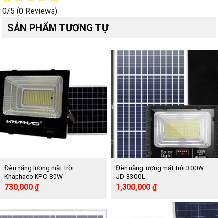
0/5
(0 Reviews)
SẢN PHẨM TƯƠNG TỰ
Đèn năng lượng mặt trời
Đèn năng lượng mặt trời 300W
Khaphaco KPO 80W
JD-8300L
Giá
Giá
Giá
Giá
730,000
₫
1,300,000
₫
gốc
hiện
gốc
hiện
là:
tại
là:
tại
1,620,000 ₫.
là:
2,250,000 ₫.
là:
730,000 ₫.
1,300,000 ₫.