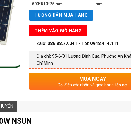
600*510*25 mm
mm
HƯỚNG DẪN MUA HÀNG
THÊM VÀO GIỎ HÀNG
Zalo:
086.88.77.041
- Tel:
0948.414.111
Địa chỉ: 95/6/31 Lương Định Của, Phường An Khá
Chí Minh
MUA NGAY
Gọi điện xác nhận và giao hàng tận nơi
CHUYỂN
400W NSUN