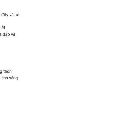
 đầy và rút
iết
va đập và
g thôn
p ánh sáng