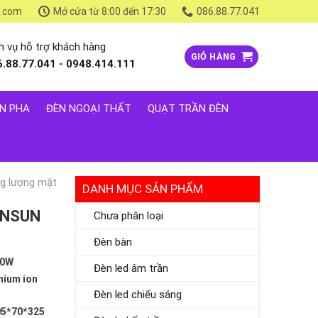
l.com
Mở cửa từ 8:00 đến 17:30
086.88.77.041
h vụ hỗ trợ khách hàng
GIỎ HÀNG
6.88.77.041 - 0948.414.111
N PHA
ĐÈN NGOẠI THẤT
QUẠT TRẦN ĐÈN
g lượng mặt
DANH MỤC SẢN PHẨM
W NSUN
Chưa phân loại
Đèn bàn
00W
Đèn led âm trần
hium ion
Đèn led chiếu sáng
05*70*325