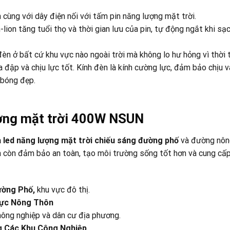
cùng với dây điện nối với tấm pin năng lượng mặt trời.
ion tăng tuổi thọ và thời gian lưu của pin, tự động ngắt khi sạc
n ở bất cứ khu vực nào ngoài trời mà không lo hư hỏng vì thời t
 đập và chịu lực tốt. Kính đèn là kính cường lực, đảm bảo chịu 
 bóng đẹp.
ượng mặt trời 400W NSUN
led năng lượng mặt trời chiếu sáng đường phố
và đường nôn
mà còn đảm bảo an toàn, tạo môi trường sống tốt hơn và cung cấ
ường Phố,
khu vực đô thị.
 Vực Nông Thôn
nông nghiệp và dân cư địa phương.
ng Các Khu Công Nghiệp