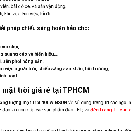
 viên, bãi đỗ xe, và sân vận động.
, khu vực làm việc, lối đi.
iải pháp chiếu sáng hoàn hảo cho:
ui chơi,..
ng quảng cáo và biển hiệu,…
, sân phơi nông sản.
 việc ngoài trời, chiếu sáng sân khấu, hội trường,
inh hoạt.
 mặt trời giá rẻ tại TPHCM
ăng lượng mặt trời 400W NSUN
về sử dụng trang trí cho ngôi 
 đơn vị cung cấp các sản phẩm đèn LED, và
đ
èn trang trí cao 
 tín và sự an tâm cho những khách hàng
mua hàng online tại
We