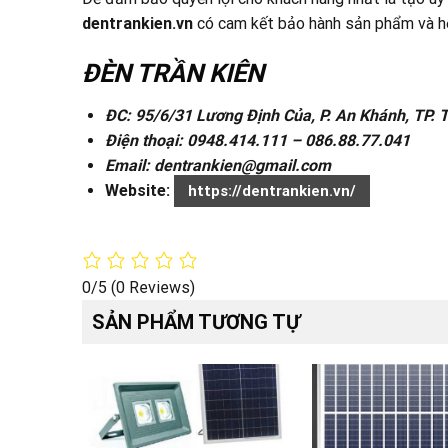
dentrankien.vn
có cam kết bảo hành sản phẩm và hỗ
ĐÈN TRẦN KIÊN
ĐC: 95/6/31 Lương Định Của, P. An Khánh, TP.
Điện thoại: 0948.414.111 – 086.88.77.041
Email: dentrankien@gmail.com
Website:
https://dentrankien.vn/
0/5
(0 Reviews)
SẢN PHẨM TƯƠNG TỰ