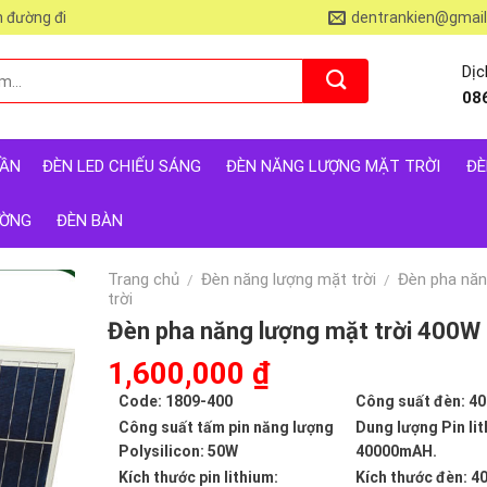
 đường đi
dentrankien@gmai
Dịc
08
RẦN
ĐÈN LED CHIẾU SÁNG
ĐÈN NĂNG LƯỢNG MẶT TRỜI
ĐÈ
ƯỜNG
ĐÈN BÀN
Trang chủ
Đèn năng lượng mặt trời
Đèn pha năn
/
/
trời
Đèn pha năng lượng mặt trời 400
Giá
1,600,000
₫
Giá
gốc
hiện
Code: 1809-400
Công suất đèn: 4
là:
tại
Công suất tấm pin năng lượng
Dung lượng Pin lit
3,396,000 ₫.
là:
Polysilicon: 50W
40000mAH.
1,600,000 ₫.
Kích thước pin lithium:
Kích thước đèn: 4