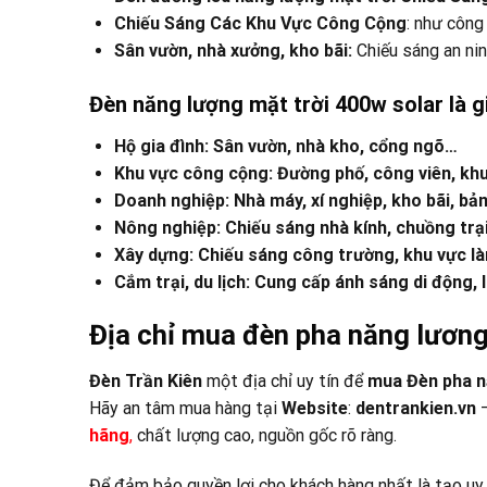
Chiếu Sáng Các Khu Vực Công Cộng
: như công
Sân vườn, nhà xưởng, kho bãi:
Chiếu sáng an ninh
Đèn năng lượng mặt trời 400w solar là g
Hộ gia đình: Sân vườn, nhà kho, cổng ngõ…
Khu vực công cộng: Đường phố, công viên, khu v
Doanh nghiệp: Nhà máy, xí nghiệp, kho bãi, bả
Nông nghiệp: Chiếu sáng nhà kính, chuồng trại
Xây dựng: Chiếu sáng công trường, khu vực làm
Cắm trại, du lịch: Cung cấp ánh sáng di động, l
Địa chỉ mua đèn pha năng lương
Đèn Trần Kiên
một địa chỉ uy tín để
mua Đèn pha n
Hãy an tâm mua hàng tại
Website
:
dentrankien.vn
–
hãng
,
chất lượng cao, nguồn gốc rõ ràng.
Để đảm bảo quyền lợi cho khách hàng nhất là tạo uy