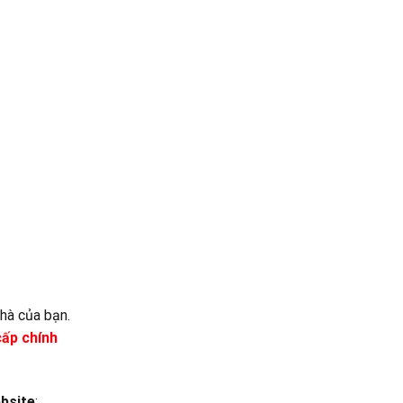
nhà của bạn.
cấp chính
bsite
: