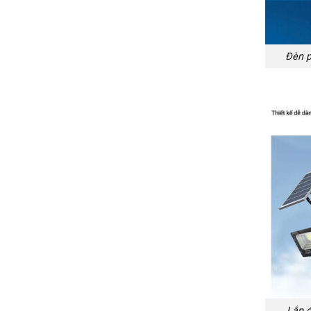
Đèn p
Lắp đ