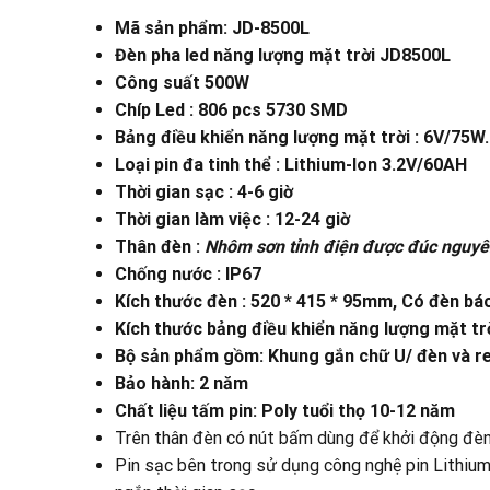
Mã sản phẩm: JD-8500L
Đèn pha led năng lượng mặt trời JD8500L
Công suất 500W
Chíp Led : 806 pcs 5730 SMD
Bảng điều khiển năng lượng mặt trời : 6V/75W.
Loại pin đa tinh thể : Lithium-Ion 3.2V/60AH
Thời gian sạc : 4-6 giờ
Thời gian làm việc : 12-24 giờ
Thân đèn :
Nhôm sơn tỉnh điện được đúc nguyên
Chống nước : IP67
Kích thước đèn : 520 * 415 * 95mm, Có đèn bá
Kích thước bảng điều khiển năng lượng mặt t
Bộ sản phẩm gồm: Khung gắn chữ U/ đèn và 
Bảo hành: 2 năm
Chất liệu tấm pin: Poly tuổi thọ 10-12 năm
Trên thân đèn có nút bấm dùng để khởi động đèn 
Pin sạc bên trong sử dụng công nghệ pin Lithium-l