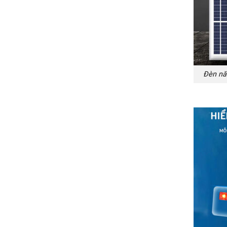
Đèn nă