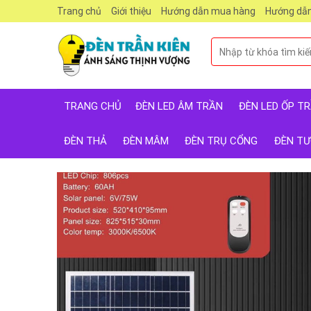
Skip
Trang chủ
Giới thiệu
Hướng dẫn mua hàng
Hướng dẫn
to
content
Tìm
kiếm:
TRANG CHỦ
ĐÈN LED ÂM TRẦN
ĐÈN LED ỐP T
ĐÈN THẢ
ĐÈN MÂM
ĐÈN TRỤ CỔNG
ĐÈN T