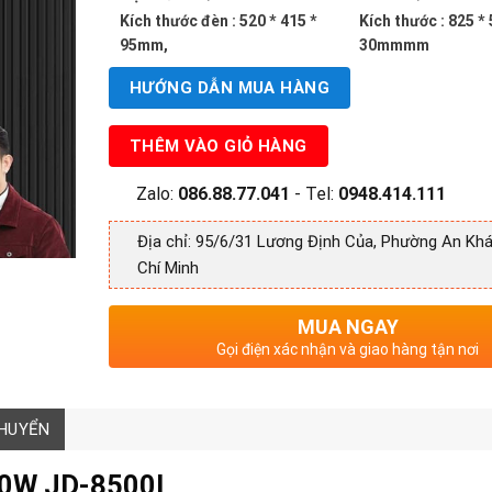
1,850,000 ₫.
Kích thước đèn : 520 * 415 *
Kích thước : 825 * 
95mm,
30mmmm
HƯỚNG DẪN MUA HÀNG
THÊM VÀO GIỎ HÀNG
Zalo:
086.88.77.041
- Tel:
0948.414.111
Địa chỉ: 95/6/31 Lương Định Của, Phường An Khá
Chí Minh
MUA NGAY
Gọi điện xác nhận và giao hàng tận nơi
CHUYỂN
500W
JD-8500L