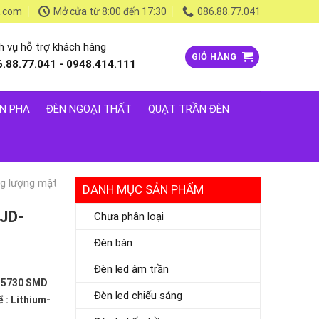
l.com
Mở cửa từ 8:00 đến 17:30
086.88.77.041
h vụ hỗ trợ khách hàng
GIỎ HÀNG
6.88.77.041 - 0948.414.111
N PHA
ĐÈN NGOẠI THẤT
QUẠT TRẦN ĐÈN
g lượng mặt
DANH MỤC SẢN PHẨM
 JD-
Chưa phân loại
Đèn bàn
Đèn led âm trần
s 5730 SMD
Đèn led chiếu sáng
ể : Lithium-