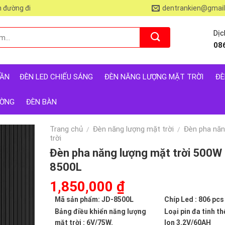
 đường đi
dentrankien@gmai
Dịc
08
RẦN
ĐÈN LED CHIẾU SÁNG
ĐÈN NĂNG LƯỢNG MẶT TRỜI
ĐÈ
ƯỜNG
ĐÈN BÀN
Trang chủ
Đèn năng lượng mặt trời
Đèn pha năn
/
/
trời
Đèn pha năng lượng mặt trời 500W
8500L
Giá
1,850,000
₫
Giá
gốc
hiện
Mã sản phẩm: JD-8500L
Chíp Led : 806 pc
là:
tại
Bảng điều khiển năng lượng
Loại pin đa tinh th
2,530,000 ₫.
là:
mặt trời : 6V/75W.
Ion 3.2V/60AH