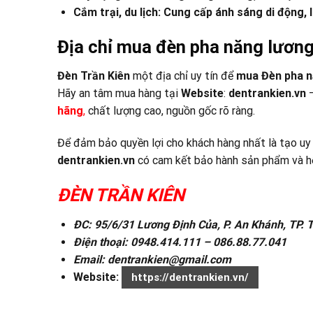
Cắm trại, du lịch: Cung cấp ánh sáng di động, l
Địa chỉ mua đèn pha năng lương
Đèn Trần Kiên
một địa chỉ uy tín để
mua Đèn pha n
Hãy an tâm mua hàng tại
Website
:
dentrankien.vn
–
hãng
,
chất lượng cao, nguồn gốc rõ ràng.
Để đảm bảo quyền lợi cho khách hàng nhất là tạo uy
dentrankien.vn
có cam kết bảo hành sản phẩm và hỗ
ĐÈN TRẦN KIÊN
ĐC: 95/6/31 Lương Định Của, P. An Khánh, TP.
Điện thoại: 0948.414.111 – 086.88.77.041
Email: dentrankien@gmail.com
Website:
https://dentrankien.vn/