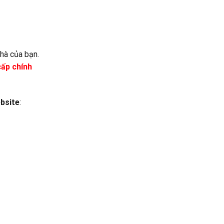
nhà của bạn.
cấp chính
bsite
: