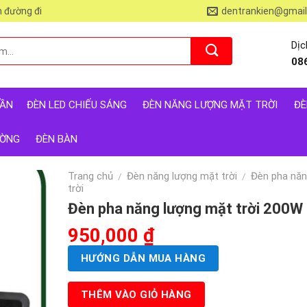
 đường đi
dentrankien@gmai
Dịc
08
RẦN
ĐÈN LED CHIẾU SÁNG
ĐÈN NĂNG LƯỢNG MẶT TRỜI
ĐÈ
ƯỜNG
ĐÈN BÀN
Trang chủ
Đèn năng lượng mặt trời
Đèn pha năn
/
/
trời
Đèn pha năng lượng mặt trời 200
Giá
950,000
₫
Giá
gốc
hiện
HƯỚNG DẪN MUA HÀNG
là:
tại
2,040,000 ₫.
là:
THÊM VÀO GIỎ HÀNG
950,000 ₫.