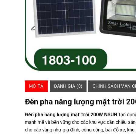
MÔ TẢ
ĐÁNH GIÁ (0)
CHÍNH SÁCH VẬN 
Đèn pha năng lượng mặt trời 
Đèn pha năng lượng mặt trời 200W NSUN
tận dụng
mạnh mẽ và bền vững cho các khu vực cần chiếu sáng. 
cho các vùng như gia đình, công cộng, bãi đỗ xe, khu