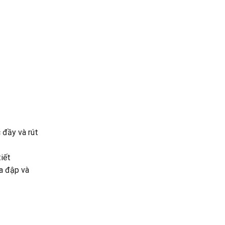
 đầy và rút
iết
va đập và