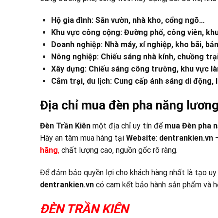
Hộ gia đình: Sân vườn, nhà kho, cổng ngõ…
Khu vực công cộng: Đường phố, công viên, khu v
Doanh nghiệp: Nhà máy, xí nghiệp, kho bãi, bả
Nông nghiệp: Chiếu sáng nhà kính, chuồng trại
Xây dựng: Chiếu sáng công trường, khu vực làm
Cắm trại, du lịch: Cung cấp ánh sáng di động, l
Địa chỉ mua đèn pha năng lương
Đèn Trần Kiên
một địa chỉ uy tín để
mua Đèn pha n
Hãy an tâm mua hàng tại
Website
:
dentrankien.vn
–
hãng
,
chất lượng cao, nguồn gốc rõ ràng.
Để đảm bảo quyền lợi cho khách hàng nhất là tạo uy
dentrankien.vn
có cam kết bảo hành sản phẩm và hỗ
ĐÈN TRẦN KIÊN