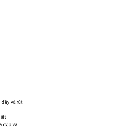
 đầy và rút
iết
va đập và