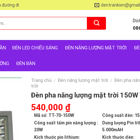
 đường đi
dentrankien@gmai
Dịc
08
RẦN
ĐÈN LED CHIẾU SÁNG
ĐÈN NĂNG LƯỢNG MẶT TRỜI
ĐÈ
ƯỜNG
ĐÈN BÀN
Trang chủ
Đèn năng lượng mặt trời
Đèn pha năn
/
/
trời
Đèn pha năng lượng mặt trời 150W
Giá
540,000
₫
Giá
gốc
hiện
Mã số: TT-70-150W
Công suất đèn: 1
là:
tại
Công suất tấm pin năng lượng :
Dung lượng Pin lit
1,086,000 ₫.
là:
20W
5.000mAH
540,000 ₫.
Kích thước pin lithium:
Kích thước đèn: