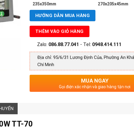
235x350mm
270x205x45mm
HƯỚNG DẪN MUA HÀNG
THÊM VÀO GIỎ HÀNG
Zalo:
086.88.77.041
- Tel:
0948.414.111
Địa chỉ: 95/6/31 Lương Định Của, Phường An Khá
Chí Minh
MUA NGAY
Gọi điện xác nhận và giao hàng tận nơi
CHUYỂN
50W TT-70