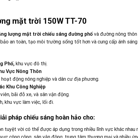
ợng mặt trời 150W TT-70
ăng lượng mặt trời chiếu sáng đường phố
và đường nông thôn 
 bảo an toàn, tạo môi trường sống tốt hơn và cung cấp ánh sáng
ng Phố,
khu vực đô thị.
Khu Vực Nông Thôn
u hoạt động nông nghiệp và dân cư địa phương.
Các Khu Công Nghiệp
 viên, bãi đỗ xe, và sân vận động.
, khu vực làm việc, lối đi.
iải pháp chiếu sáng hoàn hảo cho:
ọn tuyệt vời có thể được áp dụng trong nhiều lĩnh vực khác nhau 
u vực công cộng, sân vận động, trung tâm thương mại và nhiều ứ