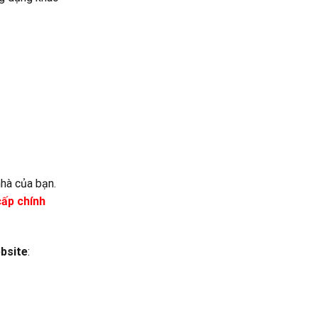
nhà của bạn.
cấp chính
bsite
: