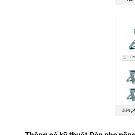
Đèn ph
Thông số kỹ thuật Đèn pha năn