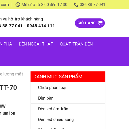
l.com
Mở cửa từ 8:00 đến 17:30
086.88.77.041
h vụ hỗ trợ khách hàng
GIỎ HÀNG
6.88.77.041 - 0948.414.111
N PHA
ĐÈN NGOẠI THẤT
QUẠT TRẦN ĐÈN
g lượng mặt
DANH MỤC SẢN PHẨM
 TT-70
Chưa phân loại
Đèn bàn
50W
Đèn led âm trần
hium ion
Đèn led chiếu sáng