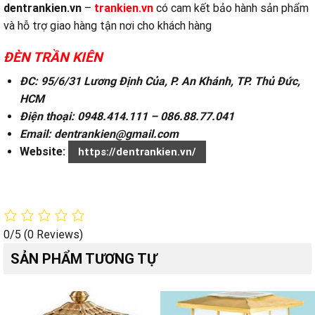
dentrankien.vn
–
trankien.vn
có cam kết bảo hành sản phẩm
và hỗ trợ giao hàng tận nơi cho khách hàng
ĐÈN TRẦN KIÊN
ĐC: 95/6/31 Lương Định Của, P. An Khánh, TP. Thủ Đức,
HCM
Điện thoại: 0948.414.111 – 086.88.77.041
Email: dentrankien@gmail.com
Website:
https://dentrankien.vn/
0/5
(0 Reviews)
SẢN PHẨM TƯƠNG TỰ