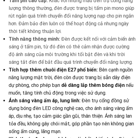
Tấm pin cao cấp:
Khác với những mẫu đèn trụ cổng năng
lượng thông thường, đèn được trang bị tấm pin mono giúp
rút ngắn quá trình chuyển đổi năng lượng nạp cho pin ngắn
hơn. Đảm bảo đèn luôn có thể hoạt động cả nhưng ngày
thời tiết không thuận lợi.
Tính năng thông minh:
Đèn được kết nối với cảm biến ánh
sáng ở tấm pin, từ đó đèn có thê cảm nhận được cường
độ ánh sáng của môi trường khi tối bật đèn và khi trời
sáng tắt đèn để bắt đầu quá trình chuyển đổi năng lượng.
Tích hợp thêm chuôi điện E27 phổ biến:
Bên cạnh nguồn
năng lượng mặt trời, đèn còn được trang bị sẵn dây điện
dự phòng, cho phép bạn
dễ dàng lắp thêm bóng điện
nếu
muốn, tăng tính chủ động trong việc sử dụng.
Ánh sáng vàng ấm áp, lung linh:
Đèn trụ cổng đồng sử
dụng bóng đèn LED công nghệ cao, cho ánh sáng vàng ấm
áp, dịu nhẹ, tạo cảm giác gần gũi, thân thiện. Ánh sáng lan
tỏa đều, không gây chói mắt, góp phần tạo nên không gian
sống ấm cúng, lãng mạn.