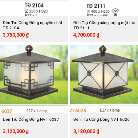
Đèn Trụ Cổng Đồng nguyên chất
Đèn Trụ Cổng năng lượng mặt trời
TĐ 2104
TĐ 2111
Giá
Giá
Giá
Giá
3,750,000
₫
4,700,000
₫
gốc
hiện
gốc
hiện
là:
tại
là:
tại
7,560,000 ₫.
là:
9,480,000 ₫.
là:
3,750,000 ₫.
4,700,000 ₫.
Đèn Trụ Cổng Đồng NVT 6037
Đèn Trụ Cổng Đồng NVT 6026
Giá
Giá
Giá
Giá
3,120,000
₫
3,120,000
₫
gốc
hiện
gốc
hiện