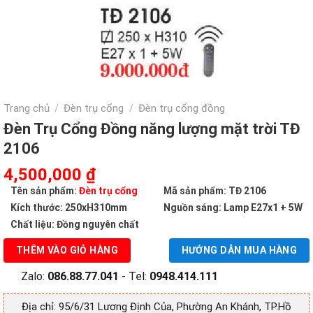
Trang chủ
Đèn trụ cổng
Đèn trụ cổng đồng
/
/
Đèn Trụ Cổng Đồng năng lượng mặt trời TĐ
2106
Giá
Giá
4,500,000
₫
gốc
hiện
Tên sản phẩm:
Đèn trụ cổng
Mã sản phẩm: TĐ 2106
là:
tại
Kích thước: 250xH310mm
Nguồn sáng: Lamp E27x1 + 5W
9,000,000 ₫.
là:
Chất liệu: Đồng nguyên chất
4,500,000 ₫.
THÊM VÀO GIỎ HÀNG
HƯỚNG DẪN MUA HÀNG
Zalo:
086.88.77.041
- Tel:
0948.414.111
Địa chỉ: 95/6/31 Lương Định Của, Phường An Khánh, TP.Hồ