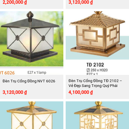
Giá
Giá
Giá
Giá
2,200,000
₫
3,120,000
₫
gốc
hiện
gốc
hiện
là:
tại
là:
tại
4,020,000 ₫.
là:
5,680,000 ₫.
là:
2,200,000 ₫.
3,120,000 ₫.
Đèn Trụ Cổng Đồng TĐ 2102 –
Đèn Trụ Cổng Đồng NVT 6026
Vẻ Đẹp Sang Trọng Quý Phái
Giá
Giá
Giá
Giá
3,120,000
₫
4,100,000
₫
gốc
hiện
gốc
hiện
là:
tại
là:
tại
5,680,000 ₫.
là:
8,268,000 ₫.
là:
3,120,000 ₫.
4,100,000 ₫.