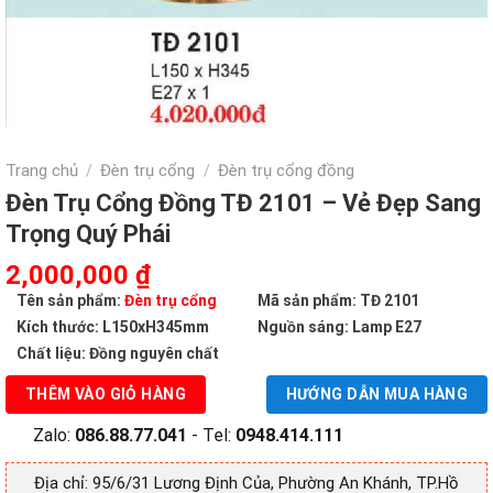
Trang chủ
Đèn trụ cổng
Đèn trụ cổng đồng
/
/
Đèn Trụ Cổng Đồng TĐ 2101 – Vẻ Đẹp Sang
Trọng Quý Phái
Giá
Giá
2,000,000
₫
gốc
hiện
Tên sản phẩm:
Đèn trụ cổng
Mã sản phẩm: TĐ 2101
là:
tại
Kích thước: L150xH345mm
Nguồn sáng: Lamp E27
4,020,000 ₫.
là:
Chất liệu: Đồng nguyên chất
2,000,000 ₫.
THÊM VÀO GIỎ HÀNG
HƯỚNG DẪN MUA HÀNG
Zalo:
086.88.77.041
- Tel:
0948.414.111
Địa chỉ: 95/6/31 Lương Định Của, Phường An Khánh, TP.Hồ