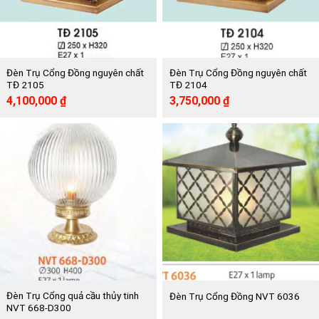
Đèn Trụ Cổng Đồng nguyên chất
Đèn Trụ Cổng Đồng nguyên chất
TĐ 2105
TĐ 2104
Giá
Giá
Giá
Giá
4,100,000
₫
3,750,000
₫
gốc
hiện
gốc
hiện
là:
tại
là:
tại
8,268,000 ₫.
là:
7,560,000 ₫.
là:
4,100,000 ₫.
3,750,000 ₫.
Đèn Trụ Cổng quả cầu thủy tinh
Đèn Trụ Cổng Đồng NVT 6036
NVT 668-D300