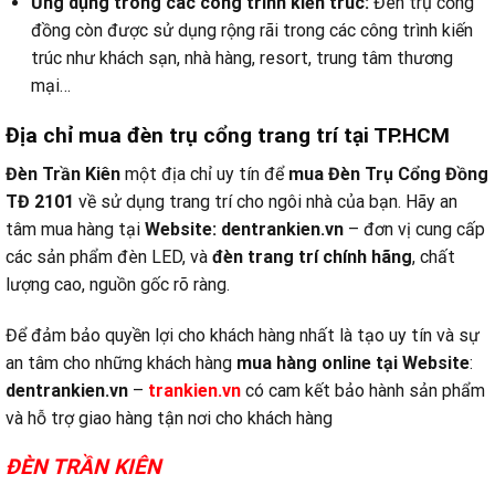
Ứng dụng trong các công trình kiến trúc:
Đèn trụ cổng
đồng còn được sử dụng rộng rãi trong các công trình kiến
trúc như khách sạn, nhà hàng, resort, trung tâm thương
mại…
Địa chỉ mua đèn trụ cổng trang trí tại TP.HCM
Đèn Trần Kiên
một địa chỉ uy tín để
mua Đèn Trụ Cổng Đồng
TĐ 2101
về sử dụng trang trí cho ngôi nhà của bạn. Hãy an
tâm mua hàng tại
Website:
dentrankien.vn
– đơn vị cung cấp
các sản phẩm đèn LED, và
đèn trang trí chính hãng
, chất
lượng cao, nguồn gốc rõ ràng.
Để đảm bảo quyền lợi cho khách hàng nhất là tạo uy tín và sự
an tâm cho những khách hàng
mua hàng online tại
Website
:
dentrankien.vn
–
trankien.vn
có cam kết bảo hành sản phẩm
và hỗ trợ giao hàng tận nơi cho khách hàng
ĐÈN TRẦN KIÊN