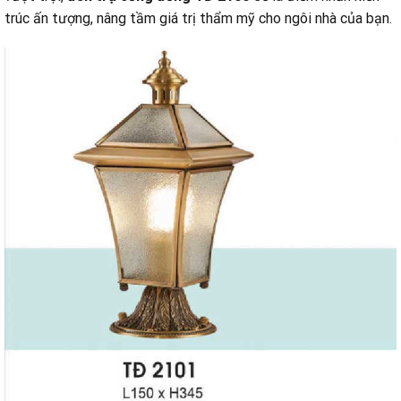
trúc ấn tượng, nâng tầm giá trị thẩm mỹ cho ngôi nhà của bạn.