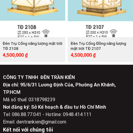
Đèn Trụ Cổng năng lượng mặt trời
Đèn Trụ Cổng Đồng năng lượng
TĐ 2108
mặt trời TĐ 2107
Giá
Giá
Giá
Giá
4,500,000
₫
4,500,000
₫
gốc
hiện
gốc
hiện
là:
tại
là:
tại
9,000,000 ₫.
là:
9,000,000 ₫.
là:
4,500,000 ₫.
4,500,000 ₫.
CÔNG TY TNHH ĐÈN TRẦN KIÊN
Địa chỉ: 95/6/31 Lương Định Của, Phường An Khánh,
TP.HCM
Mã số thuế: 0318798239
Nơi đăng ký: Sở Kế hoạch & đầu tư Hồ Chí Minh
Tel: 086.88.77.041 - Hotline: 0948.414.111
Email: dentrankien@gmail.com
Kết nối với chúng tôi