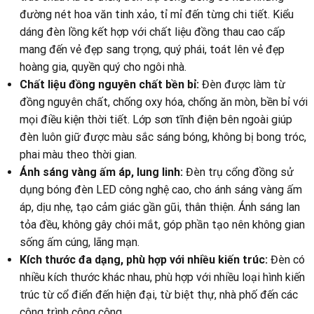
đường nét hoa văn tinh xảo, tỉ mỉ đến từng chi tiết. Kiểu
dáng đèn lồng kết hợp với chất liệu đồng thau cao cấp
mang đến vẻ đẹp sang trọng, quý phái, toát lên vẻ đẹp
hoàng gia, quyền quý cho ngôi nhà.
Chất liệu đồng nguyên chất bền bỉ:
Đèn được làm từ
đồng nguyên chất, chống oxy hóa, chống ăn mòn, bền bỉ với
mọi điều kiện thời tiết. Lớp sơn tĩnh điện bên ngoài giúp
đèn luôn giữ được màu sắc sáng bóng, không bị bong tróc,
phai màu theo thời gian.
Ánh sáng vàng ấm áp, lung linh:
Đèn trụ cổng đồng sử
dụng bóng đèn LED công nghệ cao, cho ánh sáng vàng ấm
áp, dịu nhẹ, tạo cảm giác gần gũi, thân thiện. Ánh sáng lan
tỏa đều, không gây chói mắt, góp phần tạo nên không gian
sống ấm cúng, lãng mạn.
Kích thước đa dạng, phù hợp với nhiều kiến trúc:
Đèn có
nhiều kích thước khác nhau, phù hợp với nhiều loại hình kiến
trúc từ cổ điển đến hiện đại, từ biệt thự, nhà phố đến các
công trình công cộng.