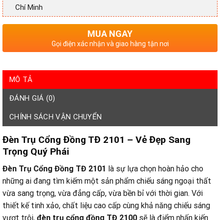
Chí Minh
MUA NGAY
Gọi điện xác nhận và giao hàng tận nơi
MÔ TẢ
ĐÁNH GIÁ (0)
CHÍNH SÁCH VẬN CHUYỂN
Đèn Trụ Cổng Đồng TĐ 2101 – Vẻ Đẹp Sang
Trọng Quý Phái
Đèn Trụ Cổng Đồng TĐ 2101
là sự lựa chọn hoàn hảo cho
những ai đang tìm kiếm một sản phẩm chiếu sáng ngoại thất
vừa sang trọng, vừa đẳng cấp, vừa bền bỉ với thời gian. Với
thiết kế tinh xảo, chất liệu cao cấp cùng khả năng chiếu sáng
vượt trội,
đèn trụ cổng đồng TĐ 2100
sẽ là điểm nhấn kiến