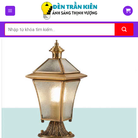
Skip
to
content
Tìm
kiếm: