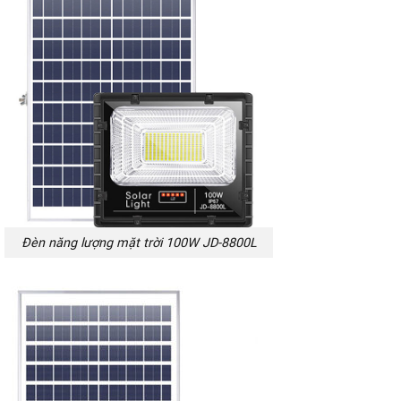
Đèn năng lượng mặt trời 100W JD-8800L