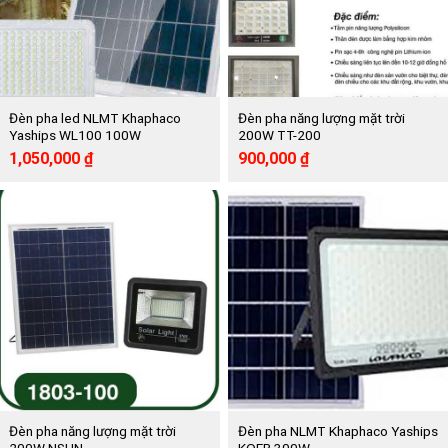
Đèn pha led NLMT Khaphaco
Đèn pha năng lượng mặt trời
Yaships WL100 100W
200W TT-200
Giá
Giá
Giá
Giá
1,050,000
₫
900,000
₫
gốc
hiện
gốc
hiện
là:
tại
là:
tại
2,295,000 ₫.
là:
1,825,000 ₫.
là:
1,050,000 ₫.
900,000 ₫.
Đèn pha năng lượng mặt trời
Đèn pha NLMT Khaphaco Yaships