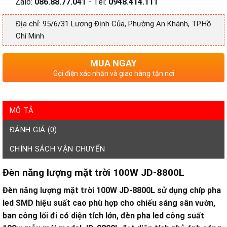
Zalo:
086.88.77.041
- Tel:
0948.414.111
Địa chỉ: 95/6/31 Lương Định Của, Phường An Khánh, TP.Hồ
Chí Minh
MUA NGAY
Gọi điện xác nhận và giao hàng tận nơi
MÔ TẢ
ĐÁNH GIÁ (0)
CHÍNH SÁCH VẬN CHUYỂN
Đèn năng lượng mặt trời 100W
JD-8800L
Đèn năng lượng mặt trời 100W
JD-8800L sử dụng chíp pha
led SMD hiệu suất cao phù hợp cho chiếu sáng sân vườn,
ban công lối đi có diện tích lớn, đèn pha led công suất