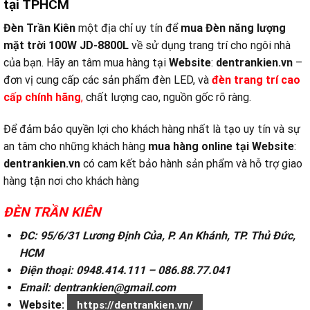
tại TPHCM
Đèn Trần Kiên
một địa chỉ uy tín để
mua Đèn năng lượng
mặt trời 100W JD-8800L
về sử dụng trang trí cho ngôi nhà
của bạn. Hãy an tâm mua hàng tại
Website
:
dentrankien.vn
–
đơn vị cung cấp các sản phẩm đèn LED, và
đ
èn trang trí cao
cấp chính hãng
,
chất lượng cao, nguồn gốc rõ ràng.
Để đảm bảo quyền lợi cho khách hàng nhất là tạo uy tín và sự
an tâm cho những khách hàng
mua hàng online tại
Website
:
dentrankien.vn
có cam kết bảo hành sản phẩm và hỗ trợ giao
hàng tận nơi cho khách hàng
ĐÈN TRẦN KIÊN
ĐC: 95/6/31 Lương Định Của, P. An Khánh, TP. Thủ Đức,
HCM
Điện thoại: 0948.414.111 – 086.88.77.041
Email: dentrankien@gmail.com
Website:
https://dentrankien.vn/