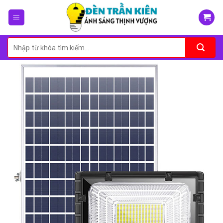
Skip
to
content
Tìm
kiếm: