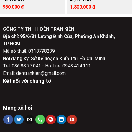
200W NSUN
KQFB 300W
Giá
Giá
Giá
Giá
950,000
₫
1,800,000
₫
gốc
hiện
gốc
hiện
là:
tại
là:
tại
2,040,000 ₫.
là:
3,885,000 ₫.
là:
950,000 ₫.
1,800,000 ₫.
CÔNG TY TNHH ĐÈN TRẦN KIÊN
Địa chỉ: 95/6/31 Lương Định Của, Phường An Khánh,
TP.HCM
Mã số thuế: 0318798239
Nơi đăng ký: Sở Kế hoạch & đầu tư Hồ Chí Minh
Tel: 086.88.77.041 - Hotline: 0948.414.111
Email: dentrankien@gmail.com
Kết nối với chúng tôi
Mạng xã hội