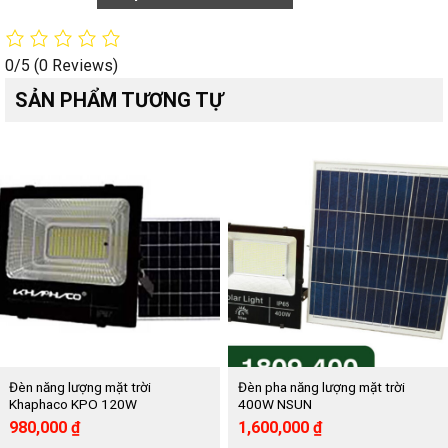
0/5
(0 Reviews)
SẢN PHẨM TƯƠNG TỰ
Đèn năng lượng mặt trời
Đèn pha năng lượng mặt trời
Khaphaco KPO 120W
400W NSUN
Giá
Giá
Giá
Giá
980,000
₫
1,600,000
₫
gốc
hiện
gốc
hiện