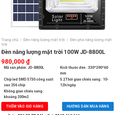
Trang chủ
Đèn năng lượng mặt trời
Đèn pha năng lượng mặt
/
/
trời
Đèn năng lượng mặt trời 100W JD-8800L
Giá
Giá
980,000
₫
gốc
hiện
Mã sản phẩm: JD-8800L
Kích thước đèn : 330*290*60
là:
tại
mm
1,650,000 ₫.
là:
Chíp led SMD 5730 công suất
5.2Thời gian chiếu sang : 10-
980,000 ₫.
cao 256 chíp
12h/ngày.
Không gian chiếu sang :
khoảng 200m2
THÊM VÀO GIỎ HÀNG
HƯỚNG DẪN MUA HÀNG